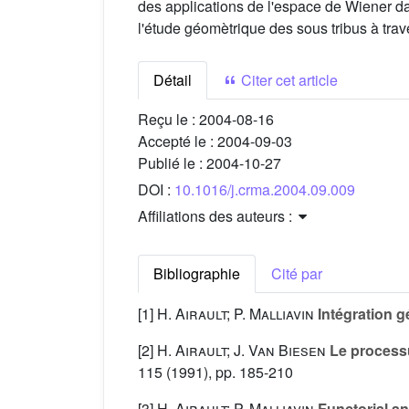
des applications de l'espace de Wiener d
l'étude géomètrique des sous tribus à trave
Détail
Citer cet article
Reçu le :
2004-08-16
Accepté le :
2004-09-03
Publié le :
2004-10-27
DOI :
10.1016/j.crma.2004.09.009
Affiliations des auteurs :
Bibliographie
Cité par
[1]
H. Airault; P. Malliavin
Intégration g
[2]
H. Airault; J. Van Biesen
Le processu
115
(1991), pp. 185-210
[3]
H. Airault; P. Malliavin
Functorial an