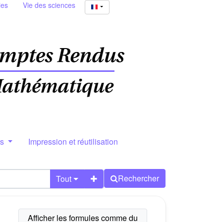
ies
Vie des sciences
rs
Impression et réutilisation
Rechercher
Tout