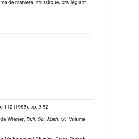
e de manière intrinsèque, privilégiant
me 112
(1988), pp. 3-52
 de Wiener
, Bull. Sci. Math. (2)
, Volume
nd Mathematical Physics, Progr. Probab.
,