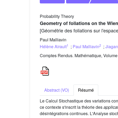
Probability Theory
Geometry of foliations on the Wien
[Géométrie des foliations sur l'espac
Paul Malliavin
1
2
Hélène Airault
;
Paul Malliavin
;
Jiaga
Comptes Rendus. Mathématique, Volume 3
Abstract (VO)
Résumé
Le Calcul Stochastique des variations co
ce contexte s'inscrit la théorie des
applica
désintégrations continues. L'Analyse stoc