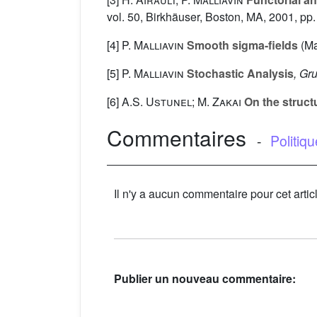
vol. 50
, Birkhäuser, Boston, MA, 2001, pp.
[4]
P. Malliavin
Smooth sigma-fields
(Ma
[5]
P. Malliavin
Stochastic Analysis
, Gr
[6]
A.S. Ustunel; M. Zakai
On the struct
Commentaires
-
Politiq
Il n'y a aucun commentaire pour cet artic
Publier un nouveau commentaire: