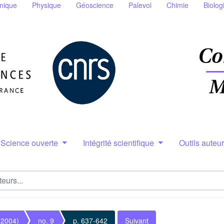
nique
Physique
Géoscience
Palevol
Chimie
Biolog
Science ouverte
Intégrité scientifique
Outils auteu
(2004)
no. 9
p. 637-642
Suivant