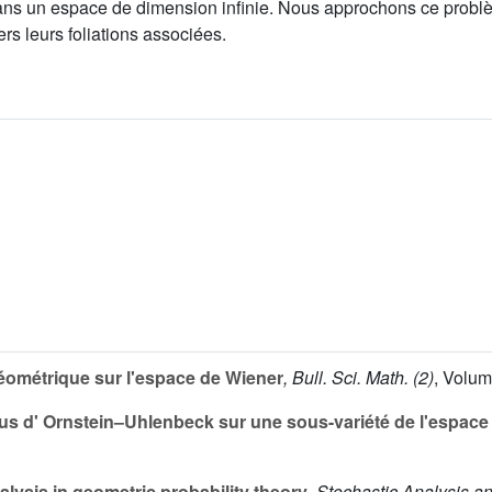
ans un espace de dimension infinie. Nous approchons ce problèm
rs leurs foliations associées.
éométrique sur l'espace de Wiener
, Bull. Sci. Math. (2)
, Volu
s d' Ornstein–Uhlenbeck sur une sous-variété de l'espace
alysis in geometric probability theory
, Stochastic Analysis a