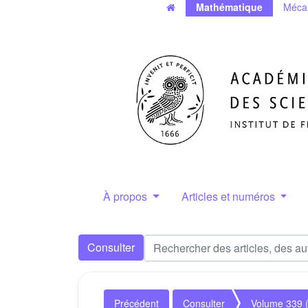
Mathématique
Méca
À propos
Articles et numéros
Consulter
Précédent
Consulter
Volume 339 