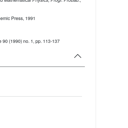
demic Press, 1991
e 90
(1990) no. 1, pp. 113-137