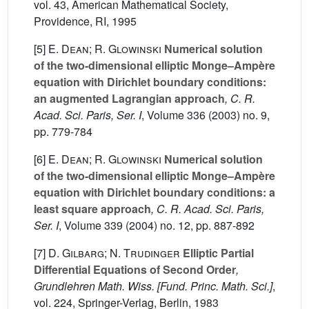
vol. 43
, American Mathematical Society,
Providence, RI, 1995
[5]
E. Dean; R. Glowinski
Numerical solution
of the two-dimensional elliptic Monge–Ampère
equation with Dirichlet boundary conditions:
an augmented Lagrangian approach
, C. R.
Acad. Sci. Paris, Ser. I
, Volume 336
(2003) no. 9,
pp. 779-784
[6]
E. Dean; R. Glowinski
Numerical solution
of the two-dimensional elliptic Monge–Ampère
equation with Dirichlet boundary conditions: a
least square approach
, C. R. Acad. Sci. Paris,
Ser. I
, Volume 339
(2004) no. 12, pp. 887-892
[7]
D. Gilbarg; N. Trudinger
Elliptic Partial
Differential Equations of Second Order
,
Grundlehren Math. Wiss. [Fund. Princ. Math. Sci.]
,
vol. 224
, Springer-Verlag, Berlin, 1983