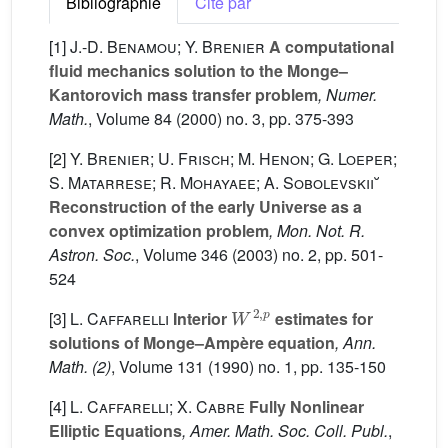
Bibliographie
Cité par
[1]
J.-D. Benamou; Y. Brenier
A computational
fluid mechanics solution to the Monge–
Kantorovich mass transfer problem
, Numer.
Math.
, Volume 84
(2000) no. 3, pp. 375-393
[2]
Y. Brenier; U. Frisch; M. Henon; G. Loeper;
S. Matarrese; R. Mohayaee; A. Sobolevskii˘
Reconstruction of the early Universe as a
convex optimization problem
, Mon. Not. R.
Astron. Soc.
, Volume 346
(2003) no. 2, pp. 501-
524
W
2
,
p
[3]
L. Caffarelli
Interior
estimates for
solutions of Monge–Ampère equation
, Ann.
Math. (2)
, Volume 131
(1990) no. 1, pp. 135-150
[4]
L. Caffarelli; X. Cabre
Fully Nonlinear
Elliptic Equations
, Amer. Math. Soc. Coll. Publ.
,