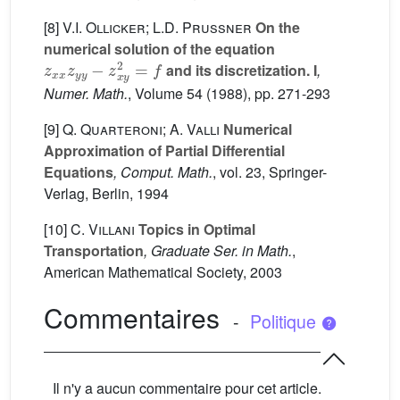
[8]
V.I. Ollicker; L.D. Prussner
On the
numerical solution of the equation
z
x
x
z
y
y
−
z
x
y
2
=
f
and its discretization. I
,
Numer. Math.
, Volume 54
(1988), pp. 271-293
[9]
Q. Quarteroni; A. Valli
Numerical
Approximation of Partial Differential
Equations
, Comput. Math.
, vol. 23
, Springer-
Verlag, Berlin, 1994
[10]
C. Villani
Topics in Optimal
Transportation
, Graduate Ser. in Math.
,
American Mathematical Society, 2003
Commentaires
-
Politique
Il n'y a aucun commentaire pour cet article.