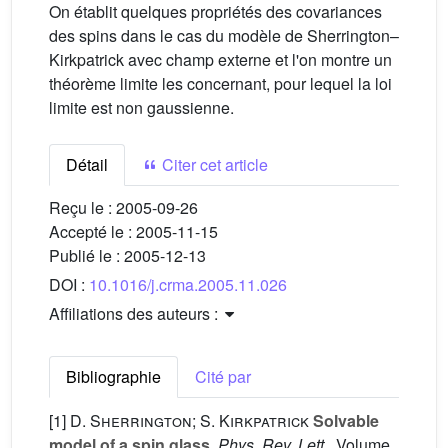
On établit quelques propriétés des covariances
des spins dans le cas du modèle de Sherrington–
Kirkpatrick avec champ externe et l'on montre un
théorème limite les concernant, pour lequel la loi
limite est non gaussienne.
Détail
Citer cet article
Reçu le :
2005-09-26
Accepté le :
2005-11-15
Publié le :
2005-12-13
DOI :
10.1016/j.crma.2005.11.026
Affiliations des auteurs :
Bibliographie
Cité par
[1]
D. Sherrington; S. Kirkpatrick
Solvable
model of a spin glass
, Phys. Rev. Lett.
, Volume