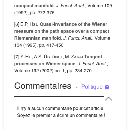
compact manifold
, J. Funct. Anal.
, Volume 109
(1992), pp. 272-376
[6]
E.P. Hsu
Quasi-invariance of the Wiener
measure on the path space over a compact
Riemannian manifold
, J. Funct. Anal.
, Volume
134
(1995), pp. 417-450
[7]
Y. Hu; A.S. Üstünel; M. Zakai
Tangent
processes on Wiener space
, J. Funct. Anal.
,
Volume 192
(2002) no. 1, pp. 234-270
Commentaires
-
Politique
Il n'y a aucun commentaire pour cet article.
Soyez le premier à écrire un commentaire !