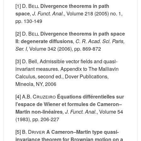
[1]
D. Bell
Divergence theorems in path
space
, J. Funct. Anal.
, Volume 218
(2005) no. 1,
pp. 130-149
[2]
D. Bell
Divergence theorems in path space
II: degenerate diffusions
, C. R. Acad. Sci. Paris,
Ser. I
, Volume 342
(2006), pp. 869-872
[3] D. Bell, Admissible vector fields and quasi-
invariant measures. Appendix to The Malliavin
Calculus, second ed., Dover Publications,
Mineola, NY, 2006
[4]
A.B. Cruzeiro
Équations différentielles sur
l'espace de Wiener et formules de Cameron–
Martin non-linéaires
, J. Funct. Anal.
, Volume 54
(1983), pp. 206-227
[5]
B. Driver
A Cameron–Martin type quasi-
invariance theorem for Brownian motion on a