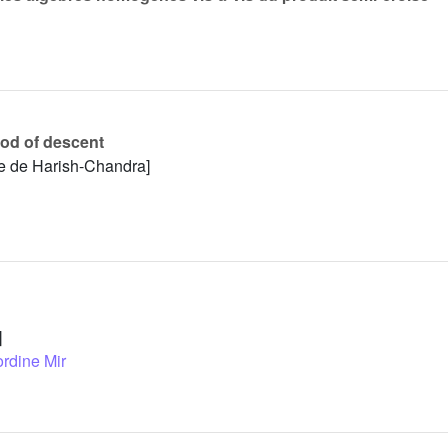
od of descent
e de Harish-Chandra]
]
rdine Mir