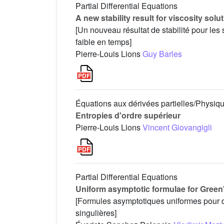
Partial Differential Equations
A new stability result for viscosity so
[Un nouveau résultat de stabilité pour le
faible en temps]
Pierre-Louis Lions
Guy Barles
Équations aux dérivées partielles/Physi
Entropies d'ordre supérieur
Pierre-Louis Lions
Vincent Giovangigli
Partial Differential Equations
Uniform asymptotic formulae for Green'
[Formules asymptotiques uniformes pour 
singulières]