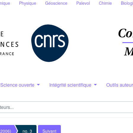
nique
Physique
Géoscience
Palevol
Chimie
Biolog
Science ouverte
Intégrité scientifique
Outils auteu
(2006)
no. 3
Suivant