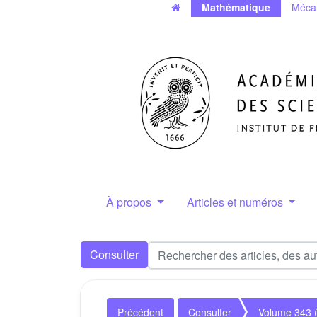
Mathématique
Méca
À propos
Articles et numéros
Consulter
Précédent
Consulter
Volume 343 