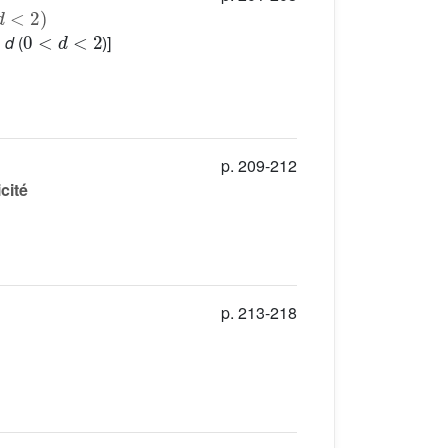
<
2
)
0
<
d
<
2
n
d
(
)]
p. 209-212
cité
p. 213-218