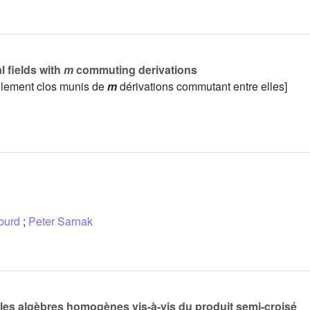
l fields with
m
commuting derivations
ellement clos munis de
m
dérivations commutant entre elles]
burd
;
Peter Sarnak
r les algèbres homogènes vis-à-vis du produit semi-croisé