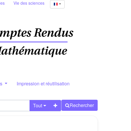
ies
Vie des sciences
rs
Impression et réutilisation
Rechercher
Tout