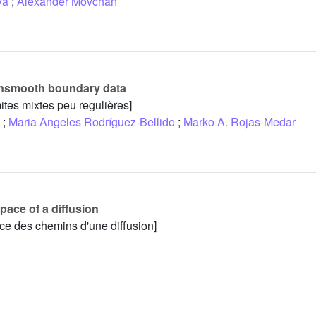
ya
;
Alexander Movchan
onsmooth boundary data
tes mixtes peu regulières]
;
Maria Angeles Rodríguez-Bellido
;
Marko A. Rojas-Medar
pace of a diffusion
ce des chemins d'une diffusion]