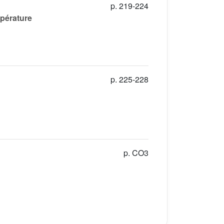
p. 219-224
mpérature
p. 225-228
p. CO3