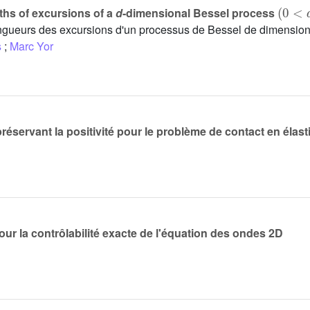
(
0
<
d
gths of excursions of a
d
-dimensional Bessel process
longueurs des excursions d'un processus de Bessel de dimensio
s
;
Marc Yor
éservant la positivité pour le problème de contact en élasti
ur la contrôlabilité exacte de l'équation des ondes 2D