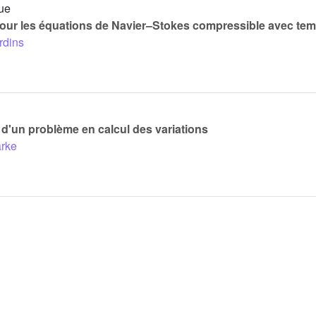
ue
s pour les équations de Navier–Stokes compressible avec te
rdins
 d'un problème en calcul des variations
arke