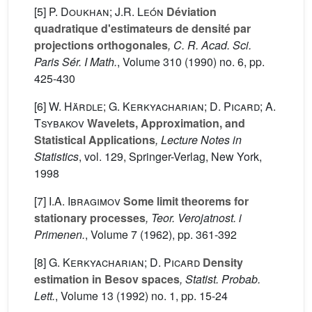
[5]
P. Doukhan; J.R. León
Déviation
quadratique d'estimateurs de densité par
projections orthogonales
, C. R. Acad. Sci.
Paris Sér. I Math.
, Volume 310
(1990) no. 6, pp.
425-430
[6]
W. Härdle; G. Kerkyacharian; D. Picard; A.
Tsybakov
Wavelets, Approximation, and
Statistical Applications
, Lecture Notes in
Statistics
, vol. 129
, Springer-Verlag, New York,
1998
[7]
I.A. Ibragimov
Some limit theorems for
stationary processes
, Teor. Verojatnost. i
Primenen.
, Volume 7
(1962), pp. 361-392
[8]
G. Kerkyacharian; D. Picard
Density
estimation in Besov spaces
, Statist. Probab.
Lett.
, Volume 13
(1992) no. 1, pp. 15-24