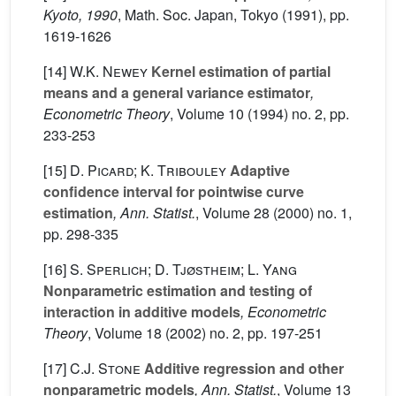
Kyoto, 1990
, Math. Soc. Japan, Tokyo (1991), pp.
1619-1626
[14]
W.K. Newey
Kernel estimation of partial
means and a general variance estimator
,
Econometric Theory
, Volume 10
(1994) no. 2, pp.
233-253
[15]
D. Picard; K. Tribouley
Adaptive
confidence interval for pointwise curve
estimation
, Ann. Statist.
, Volume 28
(2000) no. 1,
pp. 298-335
[16]
S. Sperlich; D. Tjøstheim; L. Yang
Nonparametric estimation and testing of
interaction in additive models
, Econometric
Theory
, Volume 18
(2002) no. 2, pp. 197-251
[17]
C.J. Stone
Additive regression and other
nonparametric models
, Ann. Statist.
, Volume 13