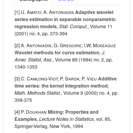
[1]
U. Amato; A. Antoniadis
Adaptive wavelet
series estimation in separable nonparametric
regression models
, Stat. Comput.
, Volume 11
(2001) no. 4, pp. 373-394
[2]
A. Antoniadis; G. Gregoire; I.W. Mckeague
Wavelet methods for curve estimation
, J.
Amer. Statist. Ass.
, Volume 89
(1994) no. 2, pp.
1340-1353
[3]
C. Camlong-Viot; P. Sarda; P. Vieu
Additive
time series: the kernel integration method
,
Math. Methods Statist.
, Volume 9
(2000) no. 4, pp.
358-375
[4]
P. Doukhan
Mixing: Properties and
Examples
, Lecture Notes in Statistics
, vol. 85
,
Springer-Verlag, New York, 1994