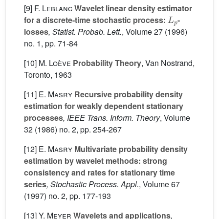
[9]
F. Leblanc
Wavelet linear density estimator
L
p
for a discrete-time stochastic process:
-
losses
, Statist. Probab. Lett.
, Volume 27
(1996)
no. 1, pp. 71-84
[10]
M. Loève
Probability Theory
, Van Nostrand,
Toronto, 1963
[11]
E. Masry
Recursive probability density
estimation for weakly dependent stationary
processes
, IEEE Trans. Inform. Theory
, Volume
32
(1986) no. 2, pp. 254-267
[12]
E. Masry
Multivariate probability density
estimation by wavelet methods: strong
consistency and rates for stationary time
series
, Stochastic Process. Appl.
, Volume 67
(1997) no. 2, pp. 177-193
[13]
Y. Meyer
Wavelets and applications
,