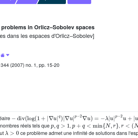
problems in Orlicz–Sobolev spaces
es dans les espaces d'Orlicz–Sobolev]
44 (2007) no. 1, pp. 15-20
−
div
(
log
(
1
+
|
∇
u
|
q
)
|
∇
u
|
p
−
2
∇
u
)
=
−
λ
|
u
|
p
−
2
u
+
|
u
|
r
−
2
néaire
p
,
q
>
1
p
+
q
<
min
{
N
,
r
}
r
<
(
N
p
nombres réels tels que
,
,
λ
>
0
out
ce problème admet une infinité de solutions dans l'e