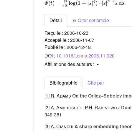
.
Détail
Citer cet article
Reçu le :
2006-10-23
Accepté le :
2006-11-07
Publié le :
2006-12-18
DOI :
10.1016/j.crma.2006.11.020
Affiliations des auteurs :
Bibliographie
Cité par
[1]
R. Adams
On the Orlicz–Sobolev im
[2]
A. Ambrosetti; P.H. Rabinowitz
Dual 
349-381
[3]
A. Cianchi
A sharp embedding theor