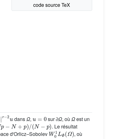
u
u
=
0
dans
Ω
,
sur ∂
Ω
, où
Ω
est un
−
N
+
p
)
/
(
N
−
p
)
. Le résultat
W
0
1
L
Φ
(
Ω
)
space d'Orlicz–Sobolev
, où