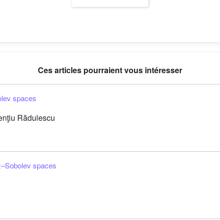
Ces articles pourraient vous intéresser
olev spaces
enţiu Rădulescu
z–Sobolev spaces