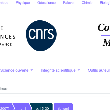
nique
Physique
Géoscience
Palevol
Chimie
Biolog
Science ouverte
Intégrité scientifique
Outils auteu
(2007)
no. 1
p. 15-20
Suivant