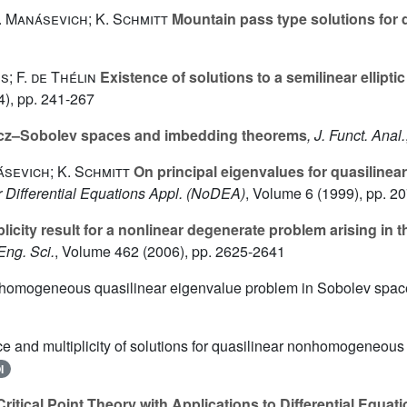
. Manásevich; K. Schmitt
Mountain pass type solutions for q
; F. de Thélin
Existence of solutions to a semilinear ellipt
), pp. 241-267
cz–Sobolev spaces and imbedding theorems
, J. Funct. Anal.
ásevich; K. Schmitt
On principal eigenvalues for quasilinear e
r Differential Equations Appl. (NoDEA)
, Volume 6
(1999), pp. 2
licity result for a nonlinear degenerate problem arising in t
Eng. Sci.
, Volume 462
(2006), pp. 2625-2641
nhomogeneous quasilinear eigenvalue problem in Sobolev space
ce and multiplicity of solutions for quasilinear nonhomogeneou
I
itical Point Theory with Applications to Differential Equat