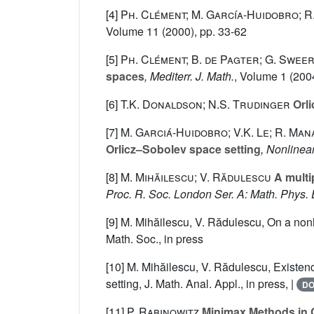
[4]
Ph. Clément; M. García-Huidobro; R
Volume 11
(2000), pp. 33-62
[5]
Ph. Clément; B. de Pagter; G. Sweers
spaces
, Mediterr. J. Math.
, Volume 1
(2004
[6]
T.K. Donaldson; N.S. Trudinger
Orli
[7]
M. Garciá-Huidobro; V.K. Le; R. Man
Orlicz–Sobolev space setting
, Nonlinea
[8]
M. Mihăilescu; V. Rădulescu
A multip
Proc. R. Soc. London Ser. A: Math. Phys. 
[9] M. Mihăilescu, V. Rădulescu, On a no
Math. Soc., in press
[10] M. Mihăilescu, V. Rădulescu, Existen
setting, J. Math. Anal. Appl., in press, |
DO
[11]
P. Rabinowitz
Minimax Methods in Cr