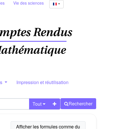
ies
Vie des sciences
rs
Impression et réutilisation
Rechercher
Tout