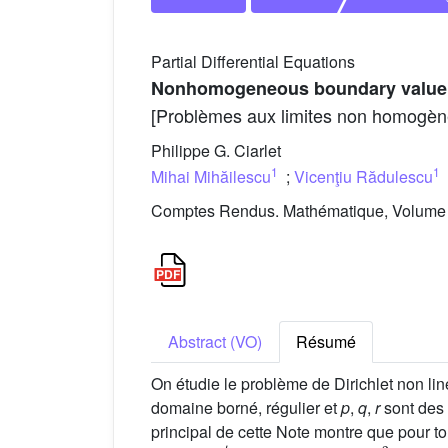
Partial Differential Equations
Nonhomogeneous boundary value 
[Problèmes aux limites non homogèn
Philippe G. Ciarlet
1
1
Mihai Mihăilescu
;
Vicenţiu Rădulescu
Comptes Rendus. Mathématique, Volume 3
Abstract (VO)
Résumé
On étudie le problème de Dirichlet non li
domaine borné, régulier et
p
,
q
,
r
sont des 
principal de cette Note montre que pour t
Φ
(
t
)
=
∫
0
t
log
(
1
+
|
s
|
q
)
⋅
|
s
|
p
−
2
s
d
s