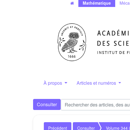
Mathématique
Méca
À propos
Articles et numéros
Consulter
Précédent
Consulter
Volume 344 