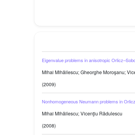
Eigenvalue problems in anisotropic Orlicz–Sob
Mihai Mihăilescu; Gheorghe Moroşanu; Vic
(2009)
Nonhomogeneous Neumann problems in Orlic
Mihai Mihăilescu; Vicenţiu Rădulescu
(2008)