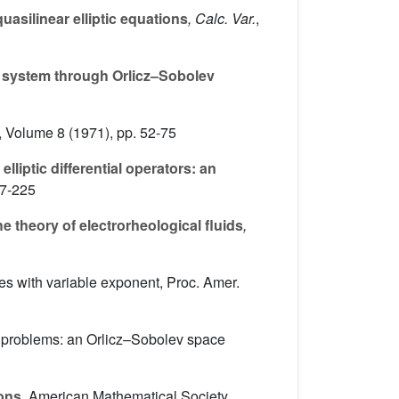
uasilinear elliptic equations
, Calc. Var.
,
ic system through Orlicz–Sobolev
, Volume 8
(1971), pp. 52-75
lliptic differential operators: an
07-225
he theory of electrorheological fluids
,
s with variable exponent, Proc. Amer.
s problems: an Orlicz–Sobolev space
ions
, American Mathematical Society,