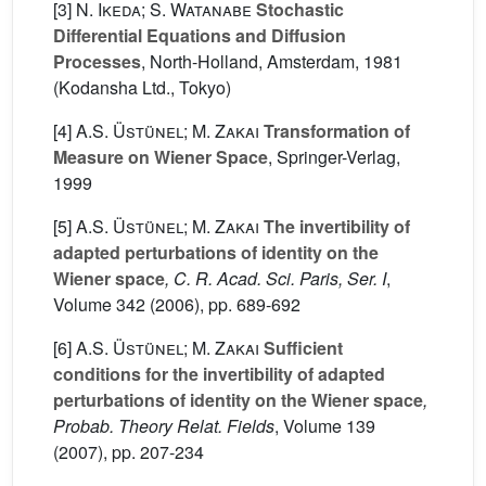
[3]
N. Ikeda; S. Watanabe
Stochastic
Differential Equations and Diffusion
Processes
, North-Holland, Amsterdam, 1981
(Kodansha Ltd., Tokyo)
[4]
A.S. Üstünel; M. Zakai
Transformation of
Measure on Wiener Space
, Springer-Verlag,
1999
[5]
A.S. Üstünel; M. Zakai
The invertibility of
adapted perturbations of identity on the
Wiener space
, C. R. Acad. Sci. Paris, Ser. I
,
Volume 342
(2006), pp. 689-692
[6]
A.S. Üstünel; M. Zakai
Sufficient
conditions for the invertibility of adapted
perturbations of identity on the Wiener space
,
Probab. Theory Relat. Fields
, Volume 139
(2007), pp. 207-234