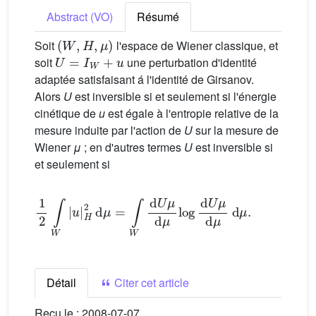
Abstract (VO)
Résumé
(
W
,
H
,
μ
)
Soit
l'espace de Wiener classique, et
U
=
I
W
+
u
soit
une perturbation d'identité
adaptée satisfaisant á l'identité de Girsanov.
Alors
U
est inversible si et seulement si l'énergie
cinétique de
u
est égale à l'entropie relative de la
mesure induite par l'action de
U
sur la mesure de
Wiener
μ
; en d'autres termes
U
est inversible si
et seulement si
1
2
∫
W
|
u
|
H
2
d
μ
=
∫
W
d
U
μ
d
μ
log
d
U
μ
d
μ
d
μ
.
Détail
Citer cet article
Reçu le :
2008-07-07