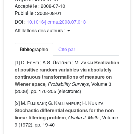
Accepté le :
2008-07-10
Publié le :
2008-08-01
DOI :
10.1016/j.crma.2008.07.013
Affiliations des auteurs :
Bibliographie
Cité par
[1]
D. Feyel; A.S. Üstünel; M. Zakai
Realization
of positive random variables via absolutely
continuous transformations of measure on
Wiener space
, Probability Surveys
, Volume 3
(2006), pp. 170-205 (electronic)
[2]
M. Fujisaki; G. Kallianpur; H. Kunita
Stochastic differential equations for the non
linear filtering problem
, Osaka J. Math.
, Volume
9
(1972), pp. 19-40