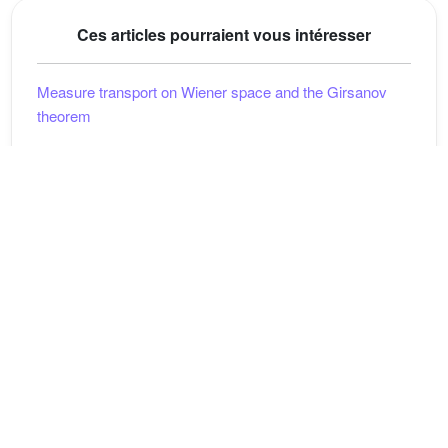
Ces articles pourraient vous intéresser
Measure transport on Wiener space and the Girsanov
theorem
Denis Feyel; Ali Süleyman Üstünel
(2002)
Some remarks about the positivity of random variables
on a Gaussian probability space
Denis Feyel; A. Suleyman Üstünel
(2004)
The strong solution of the Monge–Ampère equation on
the Wiener space for log-concave densities