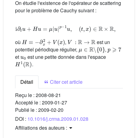
On étudie l'existence de l'opérateur de scattering
pour le problème de Cauchy suivant :
i
∂
t
u
+
H
u
=
μ
|
u
|
p
−
1
u
,
(
t
,
x
)
∈
R
×
R
,
u
(
0
)
=
u
0
H
≡
−
∂
x
2
+
V
(
x
)
V
:
R
→
R
où
,
est un
μ
∈
R
\
{
0
}
p
⩾
7
potentiel périodique régulier,
,
u
0
et
est une petite donnée dans l'espace
H
1
(
R
)
.
Détail
Citer cet article
Reçu le :
2008-08-21
Accepté le :
2009-01-27
Publié le :
2009-02-20
DOI :
10.1016/j.crma.2009.01.028
Affiliations des auteurs :