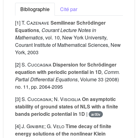
Bibliographie
Cité par
[1]
T. Cazenave
Semilinear Schrödinger
Equations
, Courant Lecture Notes in
Mathematics
, vol. 10
, New York University,
Courant Institute of Mathematical Sciences, New
York, 2003
[2]
S. Cuccagna
Dispersion for Schrödinger
equation with periodic potential in 1D
, Comm.
Partial Differential Equations
, Volume 33
(2008)
no. 11, pp. 2064-2095
[3]
S. Cuccagna; N. Visciglia
On asymptotic
stability of ground states of NLS with a finite
bands periodic potential in 1D
|
arXiv
[4]
J. Ginibre; G. Velo
Time decay of finite
energy solutions of the nonlinear Klein