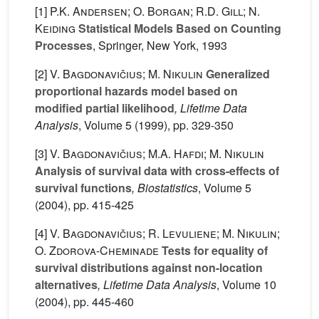
[1]
P.K. Andersen; O. Borgan; R.D. Gill; N.
Keiding
Statistical Models Based on Counting
Processes
, Springer, New York, 1993
[2]
V. Bagdonavičius; M. Nikulin
Generalized
proportional hazards model based on
modified partial likelihood
, Lifetime Data
Analysis
, Volume 5
(1999), pp. 329-350
[3]
V. Bagdonavičius; M.A. Hafdi; M. Nikulin
Analysis of survival data with cross-effects of
survival functions
, Biostatistics
, Volume 5
(2004), pp. 415-425
[4]
V. Bagdonavičius; R. Levuliene; M. Nikulin;
O. Zdorova-Cheminade
Tests for equality of
survival distributions against non-location
alternatives
, Lifetime Data Analysis
, Volume 10
(2004), pp. 445-460