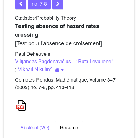
no. 7-8
Statistics/Probability Theory
Testing absence of hazard rates
crossing
[Test pour l'absence de croisement]
Paul Deheuvels
1
1
Vilijandas Bagdonavičius
;
Rūta Levulienė
2
;
Mikhail Nikulin
Comptes Rendus. Mathématique, Volume 347
(2009) no. 7-8, pp. 413-418
Abstract (VO)
Résumé