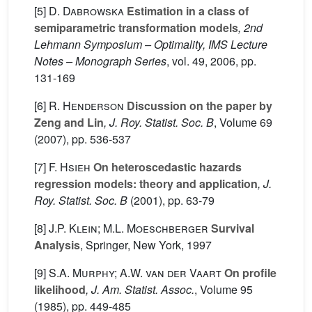
[5]
D. Dabrowska
Estimation in a class of
semiparametric transformation models
, 2nd
Lehmann Symposium – Optimality, IMS Lecture
Notes – Monograph Series
, vol. 49
, 2006, pp.
131-169
[6]
R. Henderson
Discussion on the paper by
Zeng and Lin
, J. Roy. Statist. Soc. B
, Volume 69
(2007), pp. 536-537
[7]
F. Hsieh
On heteroscedastic hazards
regression models: theory and application
, J.
Roy. Statist. Soc. B
(2001), pp. 63-79
[8]
J.P. Klein; M.L. Moeschberger
Survival
Analysis
, Springer, New York, 1997
[9]
S.A. Murphy; A.W. van der Vaart
On profile
likelihood
, J. Am. Statist. Assoc.
, Volume 95
(1985), pp. 449-485