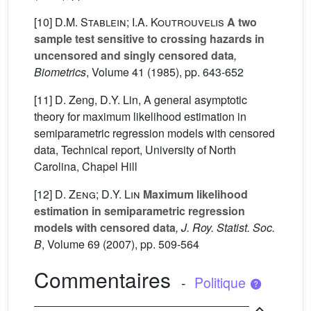
[10]
D.M. Stablein; I.A. Koutrouvelis
A two
sample test sensitive to crossing hazards in
uncensored and singly censored data
,
Biometrics
, Volume 41
(1985), pp. 643-652
[11] D. Zeng, D.Y. Lin, A general asymptotic
theory for maximum likelihood estimation in
semiparametric regression models with censored
data, Technical report, University of North
Carolina, Chapel Hill
[12]
D. Zeng; D.Y. Lin
Maximum likelihood
estimation in semiparametric regression
models with censored data
, J. Roy. Statist. Soc.
B
, Volume 69
(2007), pp. 509-564
Commentaires
-
Politique