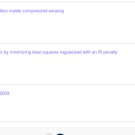
sition meets compressed sensing
m by minimizing least squares regularized with an
ℓ
0
penalty
 2009