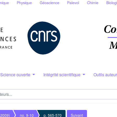
nique
Physique
Géoscience
Palevol
Chimie
Biolog
Science ouverte
Intégrité scientifique
Outils auteu
(2009)
no. 9-10
p. 565-570
Suivant