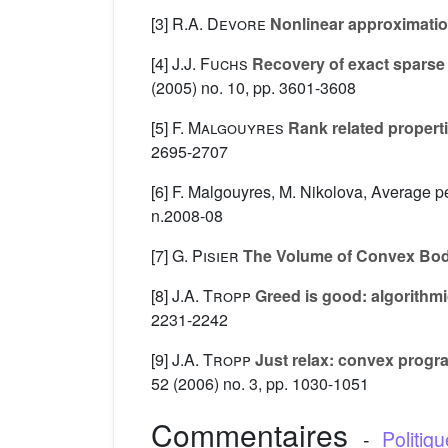
[3]
R.A. Devore
Nonlinear approximati
[4]
J.J. Fuchs
Recovery of exact sparse 
(2005) no. 10, pp. 3601-3608
[5]
F. Malgouyres
Rank related propertie
2695-2707
[6] F. Malgouyres, M. Nikolova, Average 
n.2008-08
[7]
G. Pisier
The Volume of Convex Bod
[8]
J.A. Tropp
Greed is good: algorithmi
2231-2242
[9]
J.A. Tropp
Just relax: convex progra
52
(2006) no. 3, pp. 1030-1051
Commentaires
-
Politiq