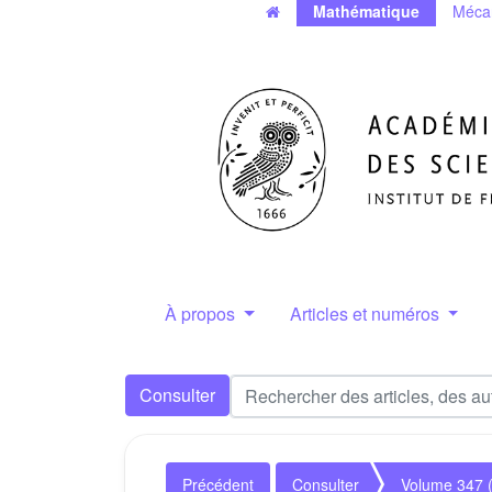
Mathématique
Méca
À propos
Articles et numéros
Consulter
Précédent
Consulter
Volume 347 