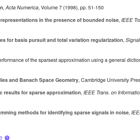
on
, Acta Numerica
, Volume 7
(1998), pp. 51-150
representations in the presence of bounded noise
, IEEE Tr
s for basis pursuit and total variation regularization
, Signa
performance of the sparsest approximation using a general di
ies and Banach Space Geometry
, Cambridge University Pre
c results for sparse approximation
, IEEE Trans. on Informati
mming methods for identifying sparse signals in noise
, IEE
ue