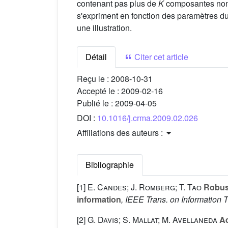
contenant pas plus de
K
composantes non-
s'expriment en fonction des paramètres d
une illustration.
Détail
Citer cet article
Reçu le :
2008-10-31
Accepté le :
2009-02-16
Publié le :
2009-04-05
DOI :
10.1016/j.crma.2009.02.026
Affiliations des auteurs :
Bibliographie
[1]
E. Candes; J. Romberg; T. Tao
Robust
information
, IEEE Trans. on Information 
[2]
G. Davis; S. Mallat; M. Avellaneda
Ad