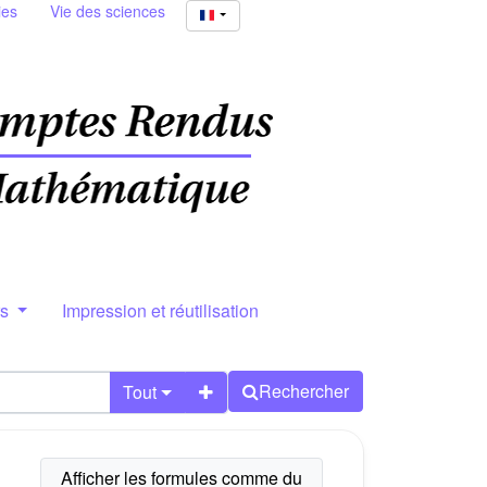
ies
Vie des sciences
rs
Impression et réutilisation
Rechercher
Tout