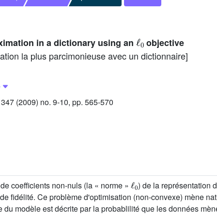
ℓ
0
imation in a dictionary using an
objective
tion la plus parcimonieuse avec un dictionnaire]
47 (2009) no. 9-10, pp. 565-570
ℓ
0
de coefficients non-nuls (la « norme »
) de la représentation
e de fidélité. Ce problème d'optimisation (non-convexe) mène na
u modèle est décrite par la probablilité que les données mèn