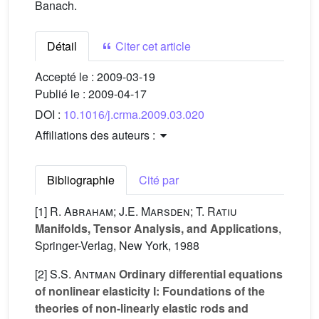
Banach.
Détail
Citer cet article
Accepté le :
2009-03-19
Publié le :
2009-04-17
DOI :
10.1016/j.crma.2009.03.020
Affiliations des auteurs :
Bibliographie
Cité par
[1]
R. Abraham; J.E. Marsden; T. Ratiu
Manifolds, Tensor Analysis, and Applications
,
Springer-Verlag, New York, 1988
[2]
S.S. Antman
Ordinary differential equations
of nonlinear elasticity I: Foundations of the
theories of non-linearly elastic rods and