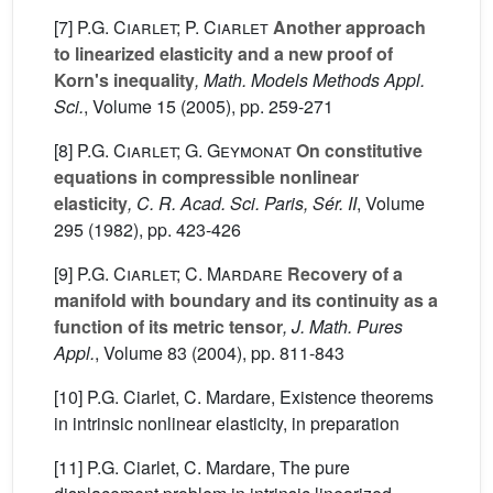
[7]
P.G. Ciarlet; P. Ciarlet
Another approach
to linearized elasticity and a new proof of
Korn's inequality
, Math. Models Methods Appl.
Sci.
, Volume 15
(2005), pp. 259-271
[8]
P.G. Ciarlet; G. Geymonat
On constitutive
equations in compressible nonlinear
elasticity
, C. R. Acad. Sci. Paris, Sér. II
, Volume
295
(1982), pp. 423-426
[9]
P.G. Ciarlet; C. Mardare
Recovery of a
manifold with boundary and its continuity as a
function of its metric tensor
, J. Math. Pures
Appl.
, Volume 83
(2004), pp. 811-843
[10] P.G. Ciarlet, C. Mardare, Existence theorems
in intrinsic nonlinear elasticity, in preparation
[11] P.G. Ciarlet, C. Mardare, The pure