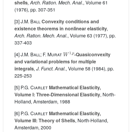
shells
, Arch. Ration. Mech. Anal.
, Volume 61
(1976), pp. 307-351
[3]
J.M. Ball
Convexity conditions and
existence theorems in nonlinear elasticity
,
Arch. Ration. Mech. Anal.
, Volume 63
(1977), pp.
337-403
W
1
,
p
[4]
J.M. Ball; F. Murat
-Quasiconvexity
and variational problems for multiple
integrals
, J. Funct. Anal.
, Volume 58
(1984), pp.
225-253
[5]
P.G. Ciarlet
Mathematical Elasticity,
Volume I: Three-Dimensional Elasticity
, North-
Holland, Amsterdam, 1988
[6]
P.G. Ciarlet
Mathematical Elasticity,
Volume III: Theory of Shells
, North-Holland,
Amsterdam, 2000