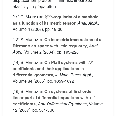
displacement problem in intrinsic linearized
elasticity, in preparation
C
∞
[12]
C. Mardare
-regularity of a manifold
as a function of its metric tensor
, Anal. Appl.
,
Volume 4
(2006), pp. 19-30
[13]
S. Mardare
On isometric immersions of a
Riemannian space with little regularity
, Anal.
Appl.
, Volume 2
(2004), pp. 193-226
L
p
[14]
S. Mardare
On Pfaff systems with
coefficients and their applications in
differential geometry
, J. Math. Pures Appl.
,
Volume 84
(2005), pp. 1659-1692
[15]
S. Mardare
On systems of first order
L
p
linear partial differential equations with
coefficients
, Adv. Differential Equations
, Volume
12
(2007), pp. 301-360