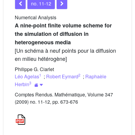
no. 11-12
Numerical Analysis
A nine-point finite volume scheme for
the simulation of diffusion in
heterogeneous media
[Un schéma à neuf points pour la diffusion
en milieu hétérogène]
Philippe G. Ciarlet
1
2
Léo Agelas
;
Robert Eymard
;
Raphaèle
3
Herbin
Comptes Rendus. Mathématique, Volume 347
(2009) no. 11-12, pp. 673-676