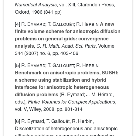
Numerical Analysis
, vol. XIII
, Clarendon Press,
Oxford, 1986 (341 pp)
[4]
R. Eymard; T. Gallouët; R. Herbin
A new
finite volume scheme for anisotropic diffusion
problems on general grids: convergence
analysis
, C. R. Math. Acad. Sci. Paris
, Volume
344
(2007) no. 6, pp. 403-406
[5]
R. Eymard; T. Gallouët; R. Herbin
Benchmark on anisotropic problems, SUSHI:
a scheme using stabilization and hybrid
interfaces for anisotropic heterogeneous
diffusion problems
(R. Eymard; J.-M. Hérard,
eds.)
, Finite Volumes for Complex Applications
,
vol. V
, Wiley, 2008, pp. 801-814
[6] R. Eymard, T. Gallouët, R. Herbin,
Discretization of heterogeneous and anisotropic
diffusion problems on general non-conforming