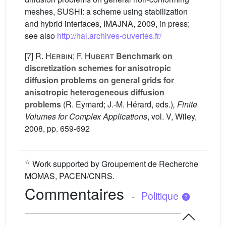
meshes, SUSHI: a scheme using stabilization
and hybrid interfaces, IMAJNA, 2009, in press;
see also
http://hal.archives-ouvertes.fr/
[7]
R. Herbin; F. Hubert
Benchmark on
discretization schemes for anisotropic
diffusion problems on general grids for
anisotropic heterogeneous diffusion
problems
(R. Eymard; J.-M. Hérard, eds.)
, Finite
Volumes for Complex Applications
, vol. V
, Wiley,
2008, pp. 659-692
☆
Work supported by Groupement de Recherche
MOMAS, PACEN/CNRS.
Commentaires
-
Politique