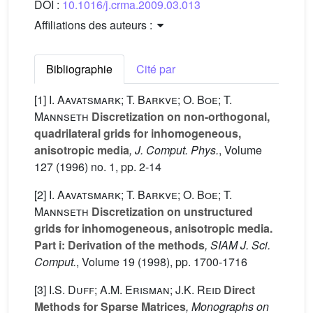
DOI :
10.1016/j.crma.2009.03.013
Affiliations des auteurs :
Bibliographie
Cité par
[1]
I. Aavatsmark; T. Barkve; O. Boe; T.
Mannseth
Discretization on non-orthogonal,
quadrilateral grids for inhomogeneous,
anisotropic media
, J. Comput. Phys.
, Volume
127
(1996) no. 1, pp. 2-14
[2]
I. Aavatsmark; T. Barkve; O. Boe; T.
Mannseth
Discretization on unstructured
grids for inhomogeneous, anisotropic media.
Part i: Derivation of the methods
, SIAM J. Sci.
Comput.
, Volume 19
(1998), pp. 1700-1716
[3]
I.S. Duff; A.M. Erisman; J.K. Reid
Direct
Methods for Sparse Matrices
, Monographs on