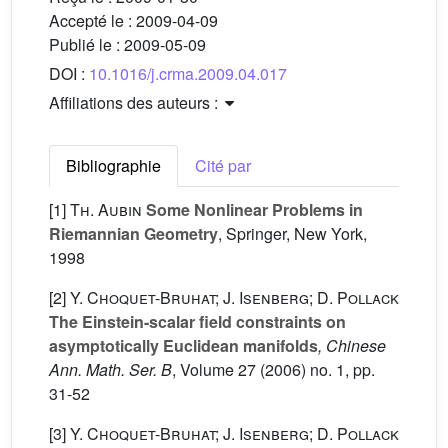
Accepté le :
2009-04-09
Publié le :
2009-05-09
DOI :
10.1016/j.crma.2009.04.017
Affiliations des auteurs :
Bibliographie
Cité par
[1]
Th. Aubin
Some Nonlinear Problems in
Riemannian Geometry
, Springer, New York,
1998
[2]
Y. Choquet-Bruhat; J. Isenberg; D. Pollack
The Einstein-scalar field constraints on
asymptotically Euclidean manifolds
, Chinese
Ann. Math. Ser. B
, Volume 27
(2006) no. 1, pp.
31-52
[3]
Y. Choquet-Bruhat; J. Isenberg; D. Pollack