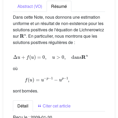
Abstract (VO)
Résumé
Dans cette Note, nous donnons une estimation
uniforme et un résultat de non-existence pour les
solutions positives de l'équation de Lichnerowicz
R
n
sur
. En particulier, nous montrons que les
solutions positives régulières de :
Δ
u
+
f
(
u
)
=
0
,
u
>
0
,
dans
R
n
où
f
(
u
)
=
u
−
p
−
1
−
u
p
−
1
,
sont bornées.
Détail
Citer cet article
Reçu le :
2009-01-30