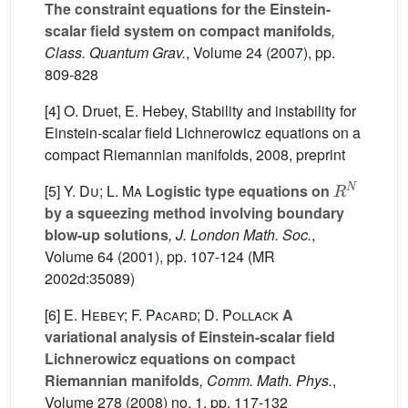
The constraint equations for the Einstein-
scalar field system on compact manifolds
,
Class. Quantum Grav.
, Volume 24
(2007), pp.
809-828
[4] O. Druet, E. Hebey, Stability and instability for
Einstein-scalar field Lichnerowicz equations on a
compact Riemannian manifolds, 2008, preprint
R
N
[5]
Y. Du; L. Ma
Logistic type equations on
by a squeezing method involving boundary
blow-up solutions
, J. London Math. Soc.
,
Volume 64
(2001), pp. 107-124 (MR
2002d:35089)
[6]
E. Hebey; F. Pacard; D. Pollack
A
variational analysis of Einstein-scalar field
Lichnerowicz equations on compact
Riemannian manifolds
, Comm. Math. Phys.
,
Volume 278
(2008) no. 1, pp. 117-132