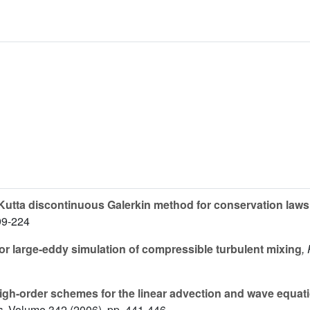
tta discontinuous Galerkin method for conservation laws.
99-224
s for large-eddy simulation of compressible turbulent mixing
,
high-order schemes for the linear advection and wave equat
s
, Volume 342
(2006), pp. 441-446