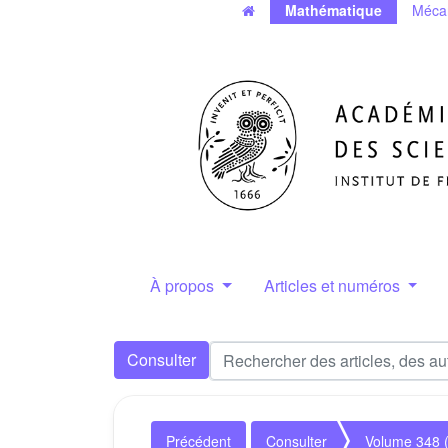
Mathématique
Méca
À propos
Articles et numéros
Consulter
Précédent
Consulter
Volume 348 