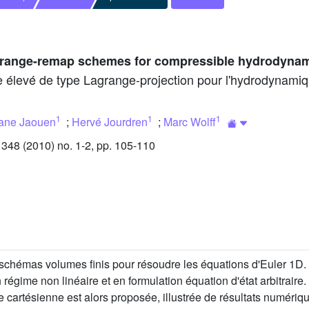
agrange-remap schemes for compressible hydrodyna
e élevé de type Lagrange-projection pour l'hydrodynami
1
1
1
ane Jaouen
;
Hervé Jourdren
;
Marc Wolff
48 (2010) no. 1-2, pp. 105-110
chémas volumes finis pour résoudre les équations d'Euler 1D.
 régime non linéaire et en formulation équation d'état arbitrair
lle cartésienne est alors proposée, illustrée de résultats numériqu