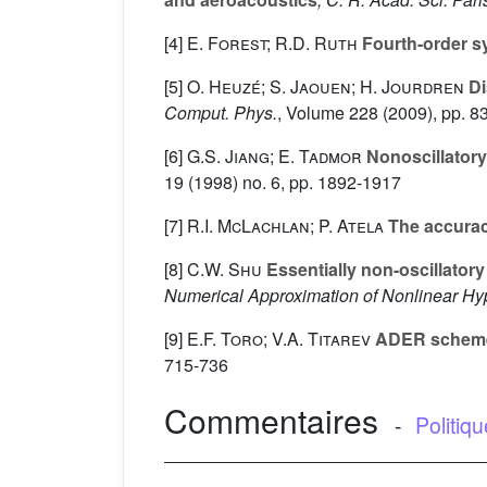
[4]
E. Forest; R.D. Ruth
Fourth-order sy
[5]
O. Heuzé; S. Jaouen; H. Jourdren
Di
Comput. Phys.
, Volume 228
(2009), pp. 8
[6]
G.S. Jiang; E. Tadmor
Nonoscillatory
19
(1998) no. 6, pp. 1892-1917
[7]
R.I. McLachlan; P. Atela
The accuracy
[8]
C.W. Shu
Essentially non-oscillator
Numerical Approximation of Nonlinear Hy
[9]
E.F. Toro; V.A. Titarev
ADER schemes 
715-736
Commentaires
-
Politiq