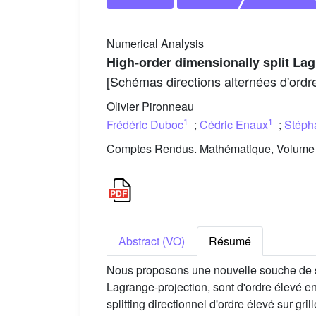
Numerical Analysis
High-order dimensionally split L
[Schémas directions alternées d'ordr
Olivier Pironneau
1
1
Frédéric Duboc
;
Cédric Enaux
;
Stéph
Comptes Rendus. Mathématique, Volume 3
Abstract (VO)
Résumé
Nous proposons une nouvelle souche de s
Lagrange-projection, sont d'ordre élevé en
splitting directionnel d'ordre élevé sur gri