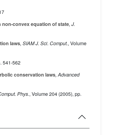
17
h non-convex equation of state
, J.
tion laws
, SIAM J. Sci. Comput.
, Volume
p. 541-562
rbolic conservation laws
, Advanced
 Comput. Phys.
, Volume 204
(2005), pp.