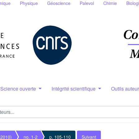
nique
Physique
Géoscience
Palevol
Chimie
Biolog
Science ouverte
Intégrité scientifique
Outils auteu
(2010)
no. 1-2
p. 105-110
Suivant