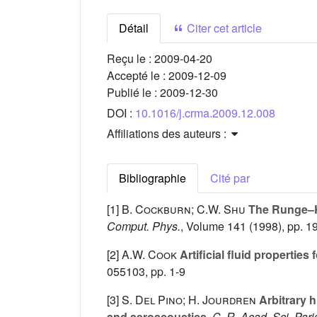
Détail
Citer cet article
Reçu le :
2009-04-20
Accepté le :
2009-12-09
Publié le :
2009-12-30
DOI :
10.1016/j.crma.2009.12.008
Affiliations des auteurs :
Bibliographie
Cité par
[1]
B. Cockburn; C.W. Shu
The Runge–Ku
Comput. Phys.
, Volume 141
(1998), pp. 1
[2]
A.W. Cook
Artificial fluid propertie
055103, pp. 1-9
[3]
S. Del Pino; H. Jourdren
Arbitrary 
and aeroacoustics
, C. R. Acad. Sci. Pari