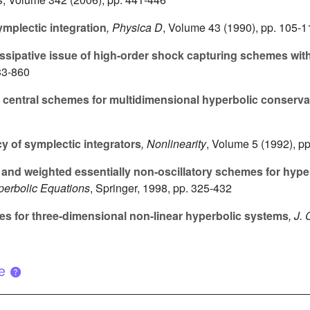
mplectic integration
, Physica D
, Volume 43
(1990), pp. 105-1
ssipative issue of high-order shock capturing schemes wit
33-860
 central schemes for multidimensional hyperbolic conserva
 of symplectic integrators
, Nonlinearity
, Volume 5
(1992), p
y and weighted essentially non-oscillatory schemes for hype
perbolic Equations
, Springer, 1998, pp. 325-432
for three-dimensional non-linear hyperbolic systems
, J.
ue