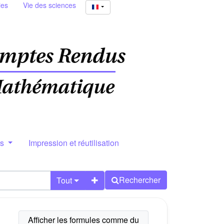
ies
Vie des sciences
rs
Impression et réutilisation
Rechercher
Tout