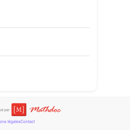
é par :
ons légales
Contact