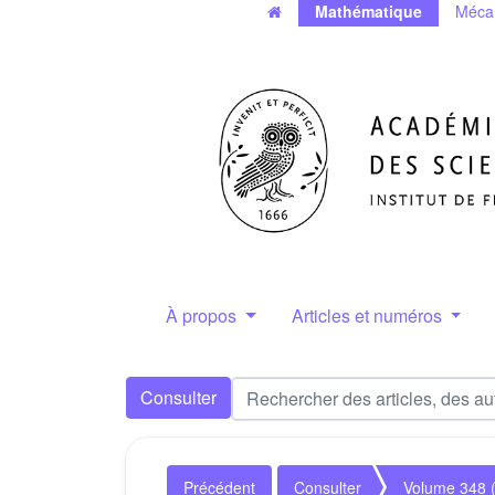
Mathématique
Méca
À propos
Articles et numéros
Consulter
Précédent
Consulter
Volume 348 