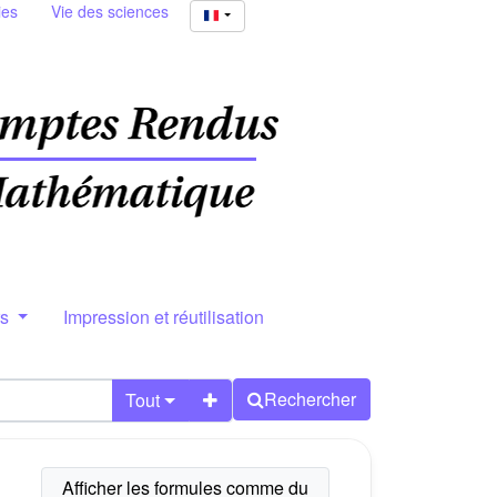
ies
Vie des sciences
rs
Impression et réutilisation
Rechercher
Tout