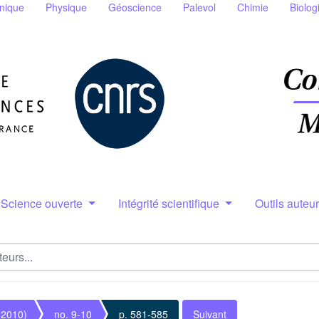
nique
Physique
Géoscience
Palevol
Chimie
Biolog
Science ouverte
Intégrité scientifique
Outils auteu
(2010)
no. 9-10
p. 581-585
Suivant