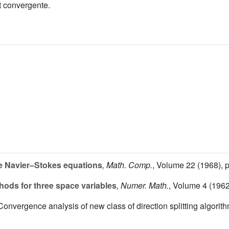
t convergente.
he Navier–Stokes equations
, Math. Comp.
, Volume 22
(1968), 
hods for three space variables
, Numer. Math.
, Volume 4
(1962
Convergence analysis of new class of direction splitting algorit