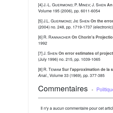
[4]
J.-L. Guermond; P. Minev; J. Shen
An 
Volume 195
(2006), pp. 6011-6054
[5]
J.L. Guermond; Jie Shen
On the error
(2004) no. 248, pp. 1719-1737 (electronic)
[6]
R. Rannacher
On Chorin's Projecti
1992
[7]
J. Shen
On error estimates of proje
(July 1996) no. 215, pp. 1039-1065
[8]
R. Temam
Sur l'approximation de la 
Anal.
, Volume 33
(1969), pp. 377-385
Commentaires
-
Politiq
Il n'y a aucun commentaire pour cet artic