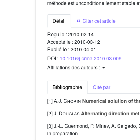
méthode est unconditionellement stable e
Détail
Citer cet article
Reçu le :
2010-02-14
Accepté le :
2010-03-12
Publié le :
2010-04-01
DOI :
10.1016/j.crma.2010.03.009
Affiliations des auteurs :
Bibliographie
Cité par
[1]
A.J. Chorin
Numerical solution of t
[2]
J. Douglas
Alternating direction met
[3] J.-L. Guermond, P. Minev, A. Salgado, 
in preparation