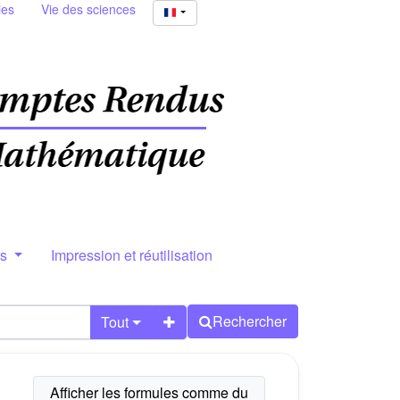
ies
Vie des sciences
rs
Impression et réutilisation
Rechercher
Tout