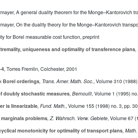
rmayer, A general duality theorem for the Monge–Kantorovich tr
mayer, On the duality theory for the Monge–Kantorovich transp
y for Borel measurable cost function, preprint
tremality, uniqueness and optimality of transference plans
,
–4
, Torres Fremlin, Colchester, 2001
h
Borel orderings
, Trans. Amer. Math. Soc.
, Volume 310
(1988) 
f doubly stochastic measures
, Bernoulli
, Volume 1
(1995) no.
r is linearizable
, Fund. Math.
, Volume 155
(1998) no. 3, pp. 3
r marginals problems
, Z. Wahrsch. Verw. Gebiete
, Volume 67
(1
cyclical monotonicity for optimality of transport plans
, Math.