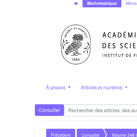
Mathématique
Méca
À propos
Articles et numéros
Consulter
Précédent
Consulter
Volume 348 