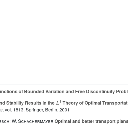
nctions of Bounded Variation and Free Discontinuity Prob
L
1
d Stability Results in the
Theory of Optimal Transportat
cs
, vol. 1813
, Springer, Berlin, 2001
resch; W. Schachermayer
Optimal and better transport plan