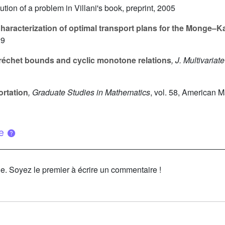
ion of a problem in Villani's book, preprint, 2005
haracterization of optimal transport plans for the Monge–
29
échet bounds and cyclic monotone relations
, J. Multivariat
ortation
, Graduate Studies in Mathematics
, vol. 58
, American M
ue
le. Soyez le premier à écrire un commentaire !