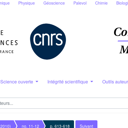
nique
Physique
Géoscience
Palevol
Chimie
Biolog
Science ouverte
Intégrité scientifique
Outils auteu
(2010)
no. 11-12
p. 613-618
Suivant