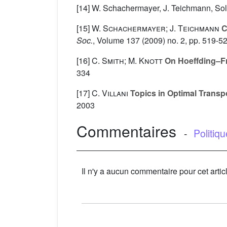
[14] W. Schachermayer, J. Teichmann, Solut
[15]
W. Schachermayer; J. Teichmann
C
Soc.
, Volume 137
(2009) no. 2, pp. 519-5
[16]
C. Smith; M. Knott
On Hoeffding–Fr
334
[17]
C. Villani
Topics in Optimal Transp
2003
Commentaires
-
Politiq
Il n'y a aucun commentaire pour cet artic