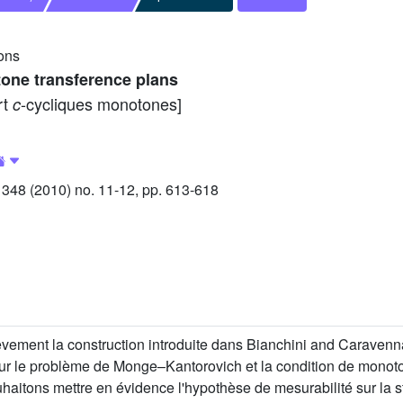
ions
tone transference plans
rt
-cycliques monotones]
c
48 (2010) no. 11-12, pp. 613-618
èvement la construction introduite dans Bianchini and Caraven
 pour le problème de Monge–Kantorovich et la condition de mono
itons mettre en évidence l'hypothèse de mesurabilité sur la st