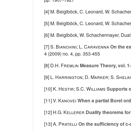
[4] M. Beiglböck, C. Leonard, W. Schache
[5] M. Beiglböck, C. Leonard, W. Schacher
[6] M. Beiglböck, W. Schachermayer, Dualit
[7]
S. Bianchini; L. Caravenna
On the ex
4
(2009) no. 4, pp. 353-455
[8]
D.H. Fremlin
Measure Theory, vol. 1
[9]
L. Harrington; D. Marker; S. Shela
[10]
K. Hestir; S.C. Williams
Supports o
[11]
V. Kanovei
When a partial Borel orde
[12]
H.G. Kellerer
Duality theorems fo
[13]
A. Pratelli
On the sufficiency of c-