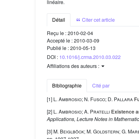
linéaire.
Détail
Citer cet article
Reçu le :
2010-02-04
Accepté le :
2010-03-09
Publié le :
2010-05-13
DOI :
10.1016/j.crma.2010.03.022
Affiliations des auteurs :
Bibliographie
Cité par
[1]
L. Ambrosio; N. Fusco; D. Pallara
Fu
[2]
L. Ambrosio; A. Pratelli
Existence an
Applications, Lecture Notes in Mathemati
[3]
M. Beiglböck; M. Goldstern; G. Ma
pp. 1907-1927