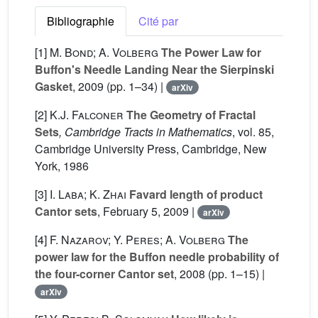
Bibliographie
Cité par
[1]
M. Bond; A. Volberg
The Power Law for
Buffon's Needle Landing Near the Sierpinski
Gasket
, 2009 (pp. 1–34) |
arXiv
[2]
K.J. Falconer
The Geometry of Fractal
Sets
, Cambridge Tracts in Mathematics
, vol. 85
,
Cambridge University Press, Cambridge, New
York, 1986
[3]
I. Laba; K. Zhai
Favard length of product
Cantor sets
, February 5, 2009 |
arXiv
[4]
F. Nazarov; Y. Peres; A. Volberg
The
power law for the Buffon needle probability of
the four-corner Cantor set
, 2008 (pp. 1–15) |
arXiv