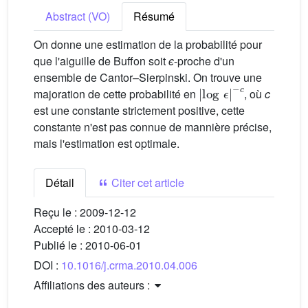
Abstract (VO)
Résumé
On donne une estimation de la probabilité pour
que l'aiguille de Buffon soit
ϵ
-proche d'un
ensemble de Cantor–Sierpinski. On trouve une
|
log
ϵ
|
−
c
majoration de cette probabilité en
, où
c
est une constante strictement positive, cette
constante n'est pas connue de mannière précise,
mais l'estimation est optimale.
Détail
Citer cet article
Reçu le :
2009-12-12
Accepté le :
2010-03-12
Publié le :
2010-06-01
DOI :
10.1016/j.crma.2010.04.006
Affiliations des auteurs :