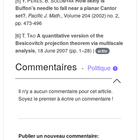
[5]
Y. Peres; B. Solomyak
How likely is
Buffon's needle to fall near a planar Cantor
set?
, Pacific J. Math.
, Volume 204
(2002) no. 2,
pp. 473-496
[6]
T. Tao
A quantitative version of the
Besicovitch projection theorem via multiscale
analysis
, 18 June 2007 (pp. 1–28) |
arXiv
Commentaires
-
Politique
Il n'y a aucun commentaire pour cet article.
Soyez le premier à écrire un commentaire !
Publier un nouveau commentaire: