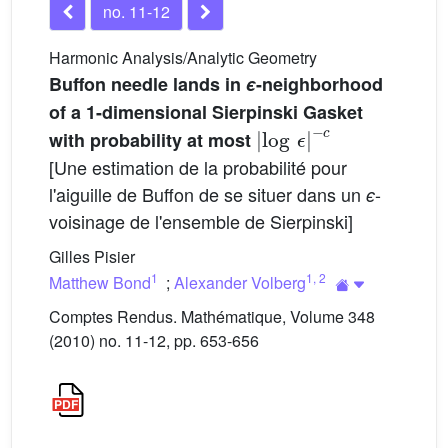
no. 11-12
Harmonic Analysis/Analytic Geometry
Buffon needle lands in
ϵ
-neighborhood
of a 1-dimensional Sierpinski Gasket
|
−
log
c
ϵ
|
with probability at most
[Une estimation de la probabilité pour
l'aiguille de Buffon de se situer dans un
-
ϵ
voisinage de l'ensemble de Sierpinski]
Gilles Pisier
1
1
,
2
Matthew Bond
;
Alexander Volberg
Comptes Rendus. Mathématique, Volume 348
(2010) no. 11-12, pp. 653-656