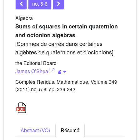
no. 5-6
Algebra
Sums of squares in certain quaternion
and octonion algebras
[Sommes de carrés dans certaines
algèbres de quaternions et dʼoctonions]
the Editorial Board
1
,
2
James OʼShea
Comptes Rendus. Mathématique, Volume 349
(2011) no. 5-6, pp. 239-242
Abstract (VO)
Résumé