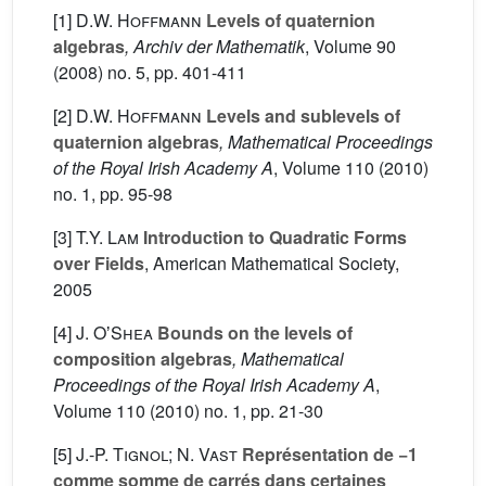
[1]
D.W. Hoffmann
Levels of quaternion
algebras
, Archiv der Mathematik
, Volume 90
(2008) no. 5, pp. 401-411
[2]
D.W. Hoffmann
Levels and sublevels of
quaternion algebras
, Mathematical Proceedings
of the Royal Irish Academy A
, Volume 110
(2010)
no. 1, pp. 95-98
[3]
T.Y. Lam
Introduction to Quadratic Forms
over Fields
, American Mathematical Society,
2005
[4]
J. OʼShea
Bounds on the levels of
composition algebras
, Mathematical
Proceedings of the Royal Irish Academy A
,
Volume 110
(2010) no. 1, pp. 21-30
[5]
J.-P. Tignol; N. Vast
Représentation de −1
comme somme de carrés dans certaines