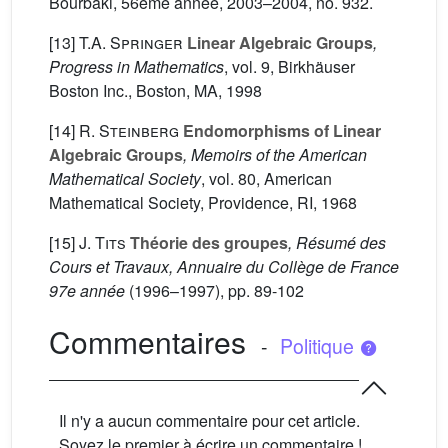
Bourbaki, 56ème année, 2003–2004, no. 932.
[13]
T.A. Springer
Linear Algebraic Groups
,
Progress in Mathematics
, vol. 9
, Birkhäuser
Boston Inc., Boston, MA, 1998
[14]
R. Steinberg
Endomorphisms of Linear
Algebraic Groups
, Memoirs of the American
Mathematical Society
, vol. 80
, American
Mathematical Society, Providence, RI, 1968
[15]
J. Tits
Théorie des groupes
, Résumé des
Cours et Travaux, Annuaire du Collège de France
97e année
(1996–1997), pp. 89-102
Commentaires
-
Politique
Il n'y a aucun commentaire pour cet article.
Soyez le premier à écrire un commentaire !