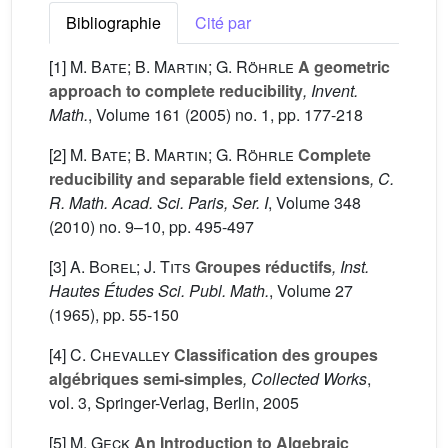
Bibliographie
Cité par
[1]
M. Bate; B. Martin; G. Röhrle
A geometric
approach to complete reducibility
, Invent.
Math.
, Volume 161
(2005) no. 1, pp. 177-218
[2]
M. Bate; B. Martin; G. Röhrle
Complete
reducibility and separable field extensions
, C.
R. Math. Acad. Sci. Paris, Ser. I
, Volume 348
(2010) no. 9–10, pp. 495-497
[3]
A. Borel; J. Tits
Groupes réductifs
, Inst.
Hautes Études Sci. Publ. Math.
, Volume 27
(1965), pp. 55-150
[4]
C. Chevalley
Classification des groupes
algébriques semi-simples
, Collected Works
,
vol. 3
, Springer-Verlag, Berlin, 2005
[5]
M. Geck
An Introduction to Algebraic