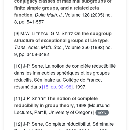
conjugacy classes of maximal subgroups of
finite simple groups, and a related zeta
function
, Duke Math. J.
, Volume 128
(2005) no.
3, pp. 541-557
[9]
M.W. Liebeck; G.M. Seitz
On the subgroup
structure of exceptional groups of Lie type
,
Trans. Amer. Math. Soc.
, Volume 350
(1998) no.
9, pp. 3409-3482
[10] J-P. Serre, La notion de complète réductibilité
dans les immeubles sphériques et les groupes
réductifs, Séminaire au Collège de France,
résumé dans
[15, pp. 93–98]
, 1997.
[11]
J-P. Serre
The notion of complete
reducibility in group theory
, 1998 (Moursund
Lectures, Part II, University of Oregon) |
arXiv
[12] J-P. Serre, Complète réductibilité, Séminaire