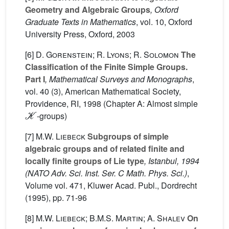
Geometry and Algebraic Groups
, Oxford
Graduate Texts in Mathematics
, vol. 10
, Oxford
University Press, Oxford, 2003
[6]
D. Gorenstein; R. Lyons; R. Solomon
The
Classification of the Finite Simple Groups.
Part I
, Mathematical Surveys and Monographs
,
vol. 40 (3)
, American Mathematical Society,
Providence, RI, 1998 (Chapter A: Almost simple
K
-groups)
[7]
M.W. Liebeck
Subgroups of simple
algebraic groups and of related finite and
locally finite groups of Lie type
, Istanbul, 1994
(NATO Adv. Sci. Inst. Ser. C Math. Phys. Sci.)
,
Volume vol. 471
, Kluwer Acad. Publ., Dordrecht
(1995), pp. 71-96
[8]
M.W. Liebeck; B.M.S. Martin; A. Shalev
On