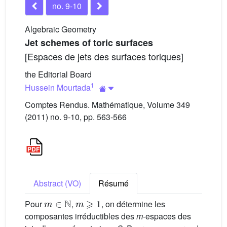
no. 9-10
Algebraic Geometry
Jet schemes of toric surfaces
[Espaces de jets des surfaces toriques]
the Editorial Board
1
Hussein Mourtada
Comptes Rendus. Mathématique, Volume 349
(2011) no. 9-10, pp. 563-566
Abstract (VO)
Résumé
m
∈
N
m
⩾
1
Pour
,
, on détermine les
composantes irréductibles des
m
-espaces des