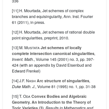
336
[11] H. Mourtada, Jet schemes of complex
branches and equisingularity, Ann. Inst. Fourier
61 (2011), in press.
[12] H. Mourtada, Jet schemes of rational double
point singularities, preprint, 2010.
[13]
M. Mustata
Jet schemes of locally
complete intersection canonical singularities
,
Invent. Math.
, Volume 145
(2001) no. 3, pp. 397-
424 (with an appendix by David Eisenbud and
Edward Frenkel)
[14]
J.F. Nash
Arc structure of singularities
,
Duke Math. J.
, Volume 81
(1995) no. 1, pp. 31-38
[15]
T. Oda
Convex Bodies and Algebraic
Geometry. An Introduction to the Theory of
Toric Varieties (3)
, Results in Mathematics and