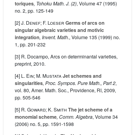
toriques
, Tohoku Math. J. (2)
, Volume 47
(1995)
no. 2, pp. 125-149
[2]
J. Denef; F. Loeser
Germs of arcs on
singular algebraic varieties and motivic
integration
, Invent. Math.
, Volume 135
(1999) no.
1, pp. 201-232
[3] R. Docampo, Arcs on determinantal varieties,
preprint, 2010.
[4]
L. Ein; M. Mustata
Jet schemes and
singularities
, Proc. Sympos. Pure Math., Part 2
,
vol. 80
, Amer. Math. Soc., Providence, RI, 2009,
pp. 505-546
[5]
R. Goward; K. Smith
The jet scheme of a
monomial scheme
, Comm. Algebra
, Volume 34
(2006) no. 5, pp. 1591-1598