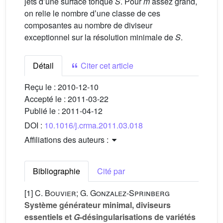
jets dʼune surface torique
S
. Pour
m
assez grand,
on relie le nombre dʼune classe de ces
composantes au nombre de diviseur
exceptionnel sur la résolution minimale de
S
.
Détail
Citer cet article
Reçu le :
2010-12-10
Accepté le :
2011-03-22
Publié le :
2011-04-12
DOI :
10.1016/j.crma.2011.03.018
Affiliations des auteurs :
Bibliographie
Cité par
[1]
C. Bouvier; G. Gonzalez-Sprinberg
Système générateur minimal, diviseurs
essentiels et
G
-désingularisations de variétés