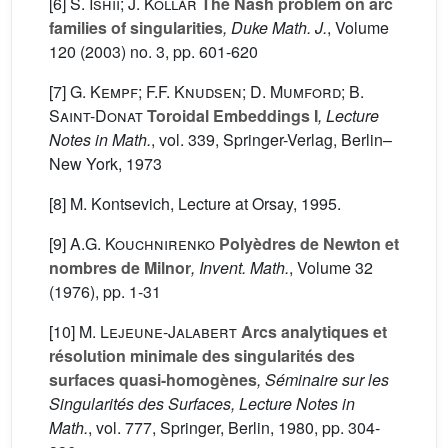
[6]
S. Ishii; J. Kollár
The Nash problem on arc
families of singularities
, Duke Math. J.
, Volume
120
(2003) no. 3, pp. 601-620
[7]
G. Kempf; F.F. Knudsen; D. Mumford; B.
Saint-Donat
Toroidal Embeddings I
, Lecture
Notes in Math.
, vol. 339
, Springer-Verlag, Berlin–
New York, 1973
[8] M. Kontsevich, Lecture at Orsay, 1995.
[9]
A.G. Kouchnirenko
Polyèdres de Newton et
nombres de Milnor
, Invent. Math.
, Volume 32
(1976), pp. 1-31
[10]
M. Lejeune-Jalabert
Arcs analytiques et
résolution minimale des singularités des
surfaces quasi-homogènes
, Séminaire sur les
Singularités des Surfaces, Lecture Notes in
Math.
, vol. 777
, Springer, Berlin, 1980, pp. 304-