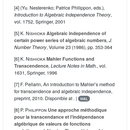
[4] (Yu. Nesterenko; Patrice Philippon, eds.)
,
Introduction to Algebraic Independence Theory
,
vol. 1752
, Springer, 2001
[5]
K. Nishioka
Algebraic independence of
certain power series of algebraic numbers
, J.
Number Theory
, Volume 23
(1986), pp. 353-364
[6]
K. Nishioka
Mahler Functions and
Transcendence
, Lecture Notes in Math.
, vol.
1631
, Springer, 1996
[7] F. Pellarin, An introduction to Mahlerʼs method
for transcendence and algebraic independence,
preprint, 2010. Disponible at . |
HAL
[8]
P. Philippon
Une approche méthodique
pour la transcendance et lʼindépendance
algébrique de valeurs de fonctions