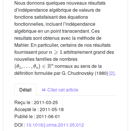
Nous donnons quelques nouveaux résultats
dʼindépendance algébrique de valeurs de
fonctions satisfaisant des équations
fonctionnelles, incluant lʼindépendance
algébrique en un point transcendant. Ces
resultats sont obtenus avec la méthode de
Mahler. En particulier, certains de nos résultats
n
⩾
1
fournissent pour
arbitrairement grand des
nouvelles familles de nombres
(
θ
1
,
…
,
θ
n
)
∈
R
n
normaux au sens de la
définition formulée par G. Chudnovsky (1980)
[2]
.
Détail
Citer cet article
Reçu le :
2011-03-25
Accepté le :
2011-05-18
Publié le :
2011-06-01
DOI :
10.1016/j.crma.2011.05.012