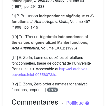
analytiques
, J. Number Theory
, Volume 64
(1997), pp. 291-338
[9]
P. Philippon
Indépendance algébrique et
K
-
fonctions
, J. Reine Angew. Math.
, Volume 497
(1998), pp. 1-15
[10]
Th. Töpfer
Algebraic independence of
the values of generalized Mahler functions
,
Acta Arithmetica
, Volume LXX.2
(1995)
[11] E. Zorin, Lemmes de zéros et relations
fonctionnelles, thèse de doctorat de lʼUniversité
Paris 6, 2010. Accessible at
http://tel.archives-
ouvertes.fr/tel-00558073/fr/
.
[12] E. Zorin, Zero order estimates for analytic
functions, preprint, . |
arXiv
Commentaires
-
Politique