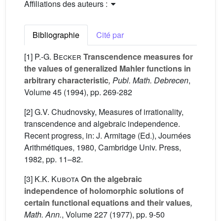
Affiliations des auteurs :
Bibliographie
Cité par
[1]
P.-G. Becker
Transcendence measures for
the values of generalized Mahler functions in
arbitrary characteristic
, Publ. Math. Debrecen
,
Volume 45
(1994), pp. 269-282
[2] G.V. Chudnovsky, Measures of irrationality,
transcendence and algebraic independence.
Recent progress, in: J. Armitage (Ed.), Journées
Arithmétiques, 1980, Cambridge Univ. Press,
1982, pp. 11–82.
[3]
K.K. Kubota
On the algebraic
independence of holomorphic solutions of
certain functional equations and their values
,
Math. Ann.
, Volume 227
(1977), pp. 9-50