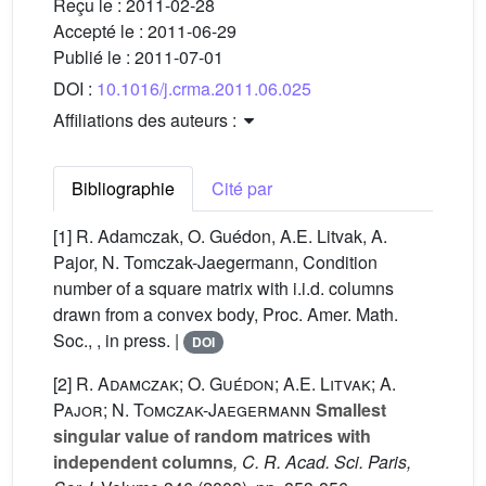
Reçu le :
2011-02-28
Accepté le :
2011-06-29
Publié le :
2011-07-01
DOI :
10.1016/j.crma.2011.06.025
Affiliations des auteurs :
Bibliographie
Cité par
[1] R. Adamczak, O. Guédon, A.E. Litvak, A.
Pajor, N. Tomczak-Jaegermann, Condition
number of a square matrix with i.i.d. columns
drawn from a convex body, Proc. Amer. Math.
Soc., , in press. |
DOI
[2]
R. Adamczak; O. Guédon; A.E. Litvak; A.
Pajor; N. Tomczak-Jaegermann
Smallest
singular value of random matrices with
independent columns
, C. R. Acad. Sci. Paris,