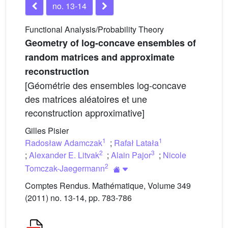
no. 13-14
Functional Analysis/Probability Theory
Geometry of log-concave ensembles of
random matrices and approximate
reconstruction
[Géométrie des ensembles log-concave
des matrices aléatoires et une
reconstruction approximative]
Gilles Pisier
1
1
Radosław Adamczak
;
Rafał Latała
2
3
;
Alexander E. Litvak
;
Alain Pajor
;
Nicole
2
Tomczak-Jaegermann
Comptes Rendus. Mathématique, Volume 349
(2011) no. 13-14, pp. 783-786