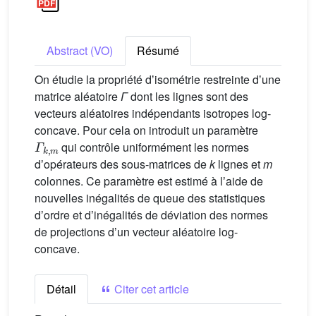
Abstract (VO)
Résumé
On étudie la propriété dʼisométrie restreinte dʼune
matrice aléatoire
Γ
dont les lignes sont des
vecteurs aléatoires indépendants isotropes log-
concave. Pour cela on introduit un paramètre
Γ
k
,
m
qui contrôle uniformément les normes
dʼopérateurs des sous-matrices de
k
lignes et
m
colonnes. Ce paramètre est estimé à lʼaide de
nouvelles inégalités de queue des statistiques
dʼordre et dʼinégalités de déviation des normes
de projections dʼun vecteur aléatoire log-
concave.
Détail
Citer cet article