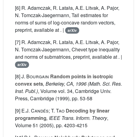
[6] R. Adamczak, R. Latała, A.E. Litvak, A. Pajor,
N. Tomczak-Jaegermann, Tail estimates for
norms of sums of log-concave random vectors,
preprint, available at . |
arXiv
[7] R. Adamczak, R. Latała, A.E. Litvak, A. Pajor,
N. Tomczak-Jaegermann, Chevet type inequality
and norms of submatrices, preprint, available at . |
arXiv
[8]
J. Bourgain
Random points in isotropic
convex sets
, Berkeley, CA, 1996
(Math. Sci. Res.
Inst. Publ.)
, Volume vol. 34
, Cambridge Univ.
Press, Cambridge (1999), pp. 53-58
[9]
E.J. Candés; T. Tao
Decoding by linear
programming
, IEEE Trans. Inform. Theory
,
Volume 51
(2005), pp. 4203-4215