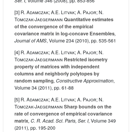
Ser. I
, Volume 346
(2008), pp. 853-856
[3]
R. Adamczak; A.E. Litvak; A. Pajor; N.
Tomczak-Jaegermann
Quantitative estimates
of the convergence of the empirical
covariance matrix in log-concave Ensembles
,
Journal of AMS
, Volume 234
(2010), pp. 535-561
[4]
R. Adamczak; A.E. Litvak; A. Pajor; N.
Tomczak-Jaegermann
Restricted isometry
property of matrices with independent
columns and neighborly polytopes by
random sampling
, Constructive Approximation
,
Volume 34
(2011), pp. 61-88
[5]
R. Adamczak; A.E. Litvak; A. Pajor; N.
Tomczak-Jaegermann
Sharp bounds on the
rate of convergence of empirical covariance
matrix
, C. R. Acad. Sci. Paris, Ser. I
, Volume 349
(2011), pp. 195-200