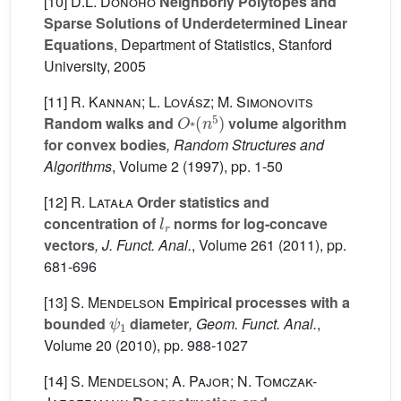
[10]
D.L. Donoho
Neighborly Polytopes and
Sparse Solutions of Underdetermined Linear
Equations
, Department of Statistics, Stanford
University, 2005
[11]
R. Kannan; L. Lovász; M. Simonovits
O
⁎
(
n
5
)
Random walks and
volume algorithm
⁎
for convex bodies
, Random Structures and
Algorithms
, Volume 2
(1997), pp. 1-50
[12]
R. Latała
Order statistics and
l
r
concentration of
norms for log-concave
vectors
, J. Funct. Anal.
, Volume 261
(2011), pp.
681-696
[13]
S. Mendelson
Empirical processes with a
ψ
1
bounded
diameter
, Geom. Funct. Anal.
,
Volume 20
(2010), pp. 988-1027
[14]
S. Mendelson; A. Pajor; N. Tomczak-