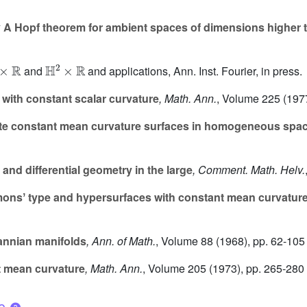
y
A Hopf theorem for ambient spaces of dimensions higher 
2
×
R
H
2
×
R
and
and applications, Ann. Inst. Fourier, in press.
with constant scalar curvature
, Math. Ann.
, Volume 225
(1977
e constant mean curvature surfaces in homogeneous spa
nd differential geometry in the large
, Comment. Math. Helv.
monsʼ type and hypersurfaces with constant mean curvatur
mannian manifolds
, Ann. of Math.
, Volume 88
(1968), pp. 62-105
 mean curvature
, Math. Ann.
, Volume 205
(1973), pp. 265-280
ue