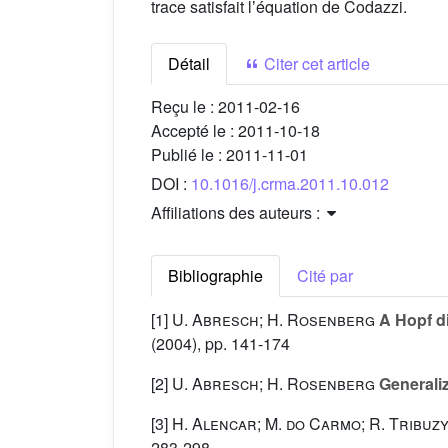
trace satisfait lʼéquation de Codazzi.
Détail
Citer cet article
Reçu le :
2011-02-16
Accepté le :
2011-10-18
Publié le :
2011-11-01
DOI :
10.1016/j.crma.2011.10.012
Affiliations des auteurs :
Bibliographie
Cité par
[1]
U. Abresch; H. Rosenberg
A Hopf di
(2004), pp. 141-174
[2]
U. Abresch; H. Rosenberg
Generaliz
[3]
H. Alencar; M. do Carmo; R. Tribuz
283-298