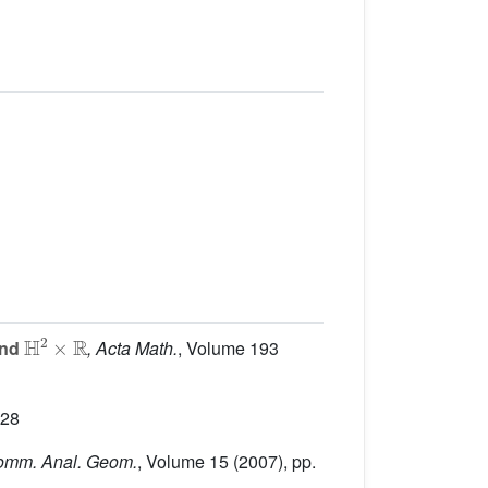
H
2
×
R
nd
, Acta Math.
, Volume 193
-28
omm. Anal. Geom.
, Volume 15
(2007), pp.