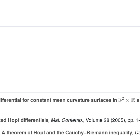
S
2
×
R
fferential for constant mean curvature surfaces in
a
ed Hopf differentials
, Mat. Contemp.
, Volume 28
(2005), pp. 1
y
A theorem of Hopf and the Cauchy–Riemann inequality
, C