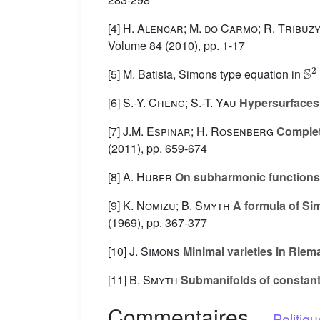
[4]
H. Alencar; M. do Carmo; R. Tribuz
Volume 84
(2010), pp. 1-17
S
[5] M. Batista, Simons type equation in
[6]
S.-Y. Cheng; S.-T. Yau
Hypersurfaces 
[7]
J.M. Espinar; H. Rosenberg
Complet
(2011), pp. 659-674
[8]
A. Huber
On subharmonic functions a
[9]
K. Nomizu; B. Smyth
A formula of Si
(1969), pp. 367-377
[10]
J. Simons
Minimal varieties in Rie
[11]
B. Smyth
Submanifolds of constant
Commentaires
-
Politiq