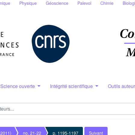
nique
Physique
Géoscience
Palevol
Chimie
Biolog
Science ouverte
Intégrité scientifique
Outils auteu
(2011)
no. 21-22
p. 1195-1197
Suivant