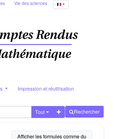
ies
Vie des sciences
rs
Impression et réutilisation
Rechercher
Tout