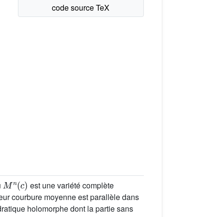
M
n
(
c
)
u
est une variété complète
cteur courbure moyenne est parallèle dans
uadratique holomorphe dont la partie sans