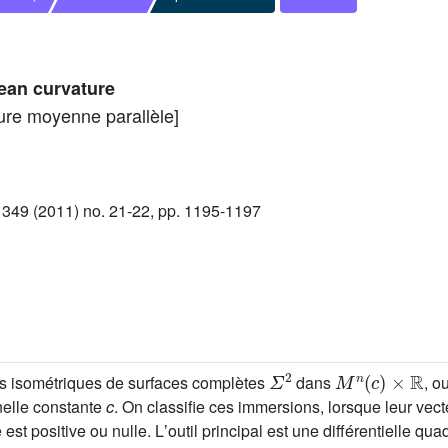
mean curvature
ure moyenne parallèle]
49 (2011) no. 21-22, pp. 1195-1197
Σ
2
M
n
(
c
)
×
R
ns isométriques de surfaces complètes
dans
, o
elle constante
c
. On classifie ces immersions, lorsque leur ve
e est positive ou nulle. Lʼoutil principal est une différentielle q