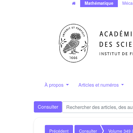
Mathématique
Méca
À propos
Articles et numéros
Consulter
Précédent
Consulter
Volume 349 