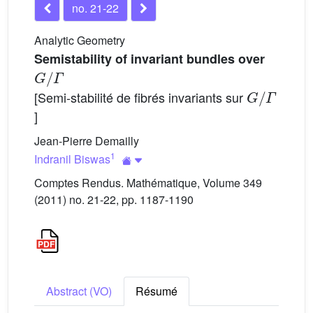
no. 21-22
Analytic Geometry
Semistability of invariant bundles over
G
/
Γ
G
Γ
/
[Semi-stabilité de fibrés invariants sur
]
Jean-Pierre Demailly
1
Indranil Biswas
Comptes Rendus. Mathématique, Volume 349
(2011) no. 21-22, pp. 1187-1190
Abstract (VO)
Résumé