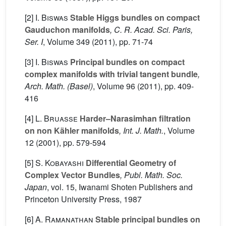
[2]
I. Biswas
Stable Higgs bundles on compact
Gauduchon manifolds
, C. R. Acad. Sci. Paris,
Ser. I
, Volume 349
(2011), pp. 71-74
[3]
I. Biswas
Principal bundles on compact
complex manifolds with trivial tangent bundle
,
Arch. Math. (Basel)
, Volume 96
(2011), pp. 409-
416
[4]
L. Bruasse
Harder–Narasimhan filtration
on non Kähler manifolds
, Int. J. Math.
, Volume
12
(2001), pp. 579-594
[5]
S. Kobayashi
Differential Geometry of
Complex Vector Bundles
, Publ. Math. Soc.
Japan
, vol. 15
, Iwanami Shoten Publishers and
Princeton University Press, 1987
[6]
A. Ramanathan
Stable principal bundles on