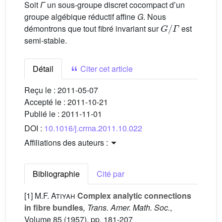
Soit
Γ
un sous-groupe discret cocompact dʼun
groupe algébique réductif affine
G
. Nous
G
/
Γ
démontrons que tout fibré invariant sur
est
semi-stable.
Détail
Citer cet article
Reçu le :
2011-05-07
Accepté le :
2011-10-21
Publié le :
2011-11-01
DOI :
10.1016/j.crma.2011.10.022
Affiliations des auteurs :
Bibliographie
Cité par
[1]
M.F. Atiyah
Complex analytic connections
in fibre bundles
, Trans. Amer. Math. Soc.
,
Volume 85
(1957), pp. 181-207