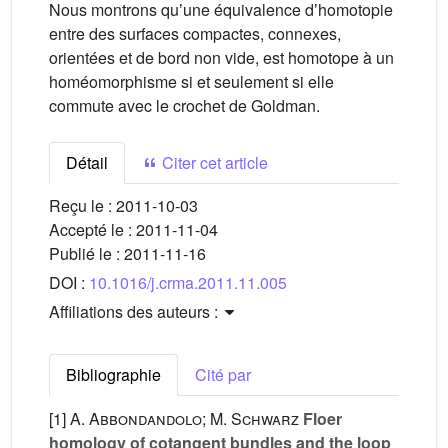
Nous montrons quʼune équivalence dʼhomotopie
entre des surfaces compactes, connexes,
orientées et de bord non vide, est homotope à un
homéomorphisme si et seulement si elle
commute avec le crochet de Goldman.
Détail
Citer cet article
Reçu le :
2011-10-03
Accepté le :
2011-11-04
Publié le :
2011-11-16
DOI :
10.1016/j.crma.2011.11.005
Affiliations des auteurs :
Bibliographie
Cité par
[1]
A. Abbondandolo; M. Schwarz
Floer
homology of cotangent bundles and the loop