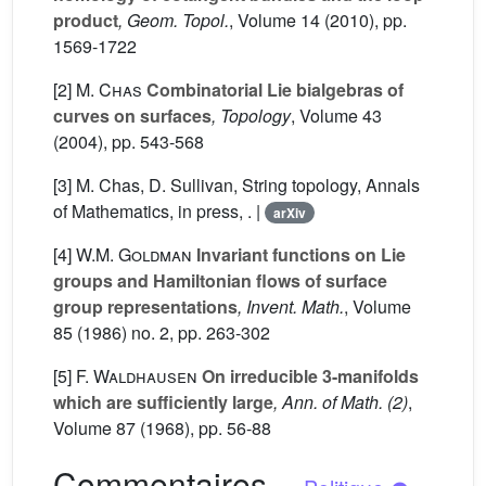
product
, Geom. Topol.
, Volume 14
(2010), pp.
1569-1722
[2]
M. Chas
Combinatorial Lie bialgebras of
curves on surfaces
, Topology
, Volume 43
(2004), pp. 543-568
[3] M. Chas, D. Sullivan, String topology, Annals
of Mathematics, in press, . |
arXiv
[4]
W.M. Goldman
Invariant functions on Lie
groups and Hamiltonian flows of surface
group representations
, Invent. Math.
, Volume
85
(1986) no. 2, pp. 263-302
[5]
F. Waldhausen
On irreducible 3-manifolds
which are sufficiently large
, Ann. of Math. (2)
,
Volume 87
(1968), pp. 56-88
Commentaires