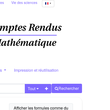
ies
Vie des sciences
rs
Impression et réutilisation
Rechercher
Tout