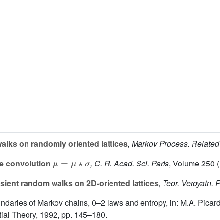
lks on randomly oriented lattices
, Markov Process. Related
μ
=
μ
⋆
σ
de convolution
, C. R. Acad. Sci. Paris
, Volume 250
(
sient random walks on 2D-oriented lattices
, Teor. Veroyatn. 
ndaries of Markov chains, 0–2 laws and entropy, in: M.A. Picard
ial Theory, 1992, pp. 145–180.