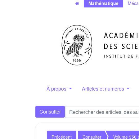
Mathématique
Méca
À propos
Articles et numéros
Consulter
Précédent
Consulter
Volume 350 