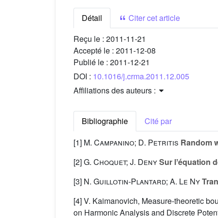
Détail
Citer cet article
Reçu le :
2011-11-21
Accepté le :
2011-12-08
Publié le :
2011-12-21
DOI :
10.1016/j.crma.2011.12.005
Affiliations des auteurs :
Bibliographie
Cité par
[1]
M. Campanino; D. Petritis
Random wa
[2]
G. Choquet; J. Deny
Sur lʼéquation 
[3]
N. Guillotin-Plantard; A. Le Ny
Tran
[4] V. Kaimanovich, Measure-theoretic bou
on Harmonic Analysis and Discrete Potent