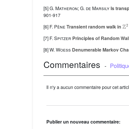
[5]
G. Matheron; G. de Marsily
Is trans
901-917
Z
2
[6]
F. Pène
Transient random walk in
[7]
F. Spitzer
Principles of Random Wal
[8]
W. Woess
Denumerable Markov Cha
Commentaires
-
Politiq
Il n'y a aucun commentaire pour cet artic
Publier un nouveau commentaire: