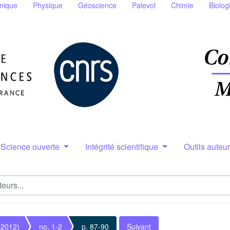
nique
Physique
Géoscience
Palevol
Chimie
Biolog
Science ouverte
Intégrité scientifique
Outils auteu
(2012)
no. 1-2
p. 87-90
Suivant