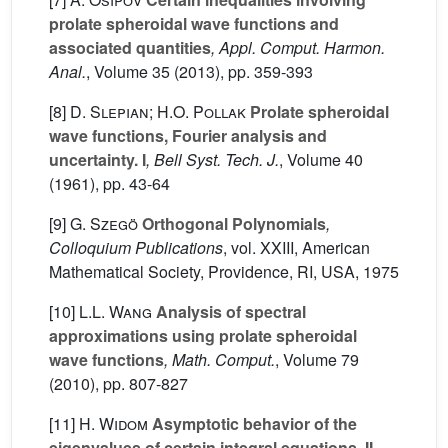
prolate spheroidal wave functions and
associated quantities
, Appl. Comput. Harmon.
Anal.
, Volume 35
(2013), pp. 359-393
[8]
D. Slepian; H.O. Pollak
Prolate spheroidal
wave functions, Fourier analysis and
uncertainty. I
, Bell Syst. Tech. J.
, Volume 40
(1961), pp. 43-64
[9]
G. Szegö
Orthogonal Polynomials
,
Colloquium Publications
, vol. XXIII
, American
Mathematical Society, Providence, RI, USA, 1975
[10]
L.L. Wang
Analysis of spectral
approximations using prolate spheroidal
wave functions
, Math. Comput.
, Volume 79
(2010), pp. 807-827
[11]
H. Widom
Asymptotic behavior of the
eigenvalues of certain integral equations. II
,