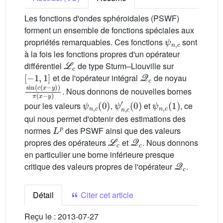
Les fonctions d'ondes sphéroidales (PSWF)
forment un ensemble de fonctions spéciales aux
ψ
n
,
c
propriétés remarquables. Ces fonctions
sont
à la fois les fonctions propres d'un opérateur
L
c
différentiel
de type Sturm–Liouville sur
[
−
1
,
1
]
Q
c
et de l'opérateur intégral
de noyau
sin
(
c
(
x
−
y
)
)
π
(
x
−
y
)
. Nous donnons de nouvelles bornes
ψ
n
,
c
(
0
)
ψ
n
,
c
′
(
0
)
ψ
n
,
c
(
1
)
pour les valeurs
,
et
, ce
qui nous permet d'obtenir des estimations des
L
p
normes
des PSWF ainsi que des valeurs
L
c
Q
c
propres des opérateurs
et
. Nous donnons
en particulier une borne inférieure presque
Q
c
critique des valeurs propres de l'opérateur
.
Détail
Citer cet article
Reçu le :
2013-07-27