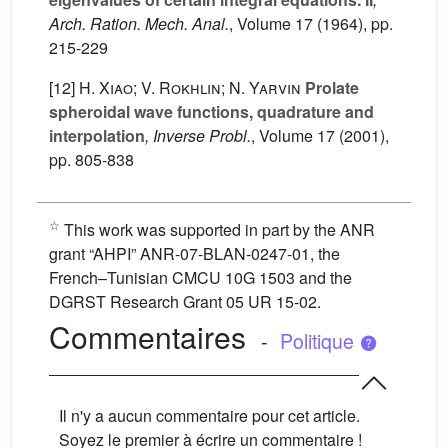
Arch. Ration. Mech. Anal.
, Volume 17
(1964), pp.
215-229
[12]
H. Xiao; V. Rokhlin; N. Yarvin
Prolate
spheroidal wave functions, quadrature and
interpolation
, Inverse Probl.
, Volume 17
(2001),
pp. 805-838
☆
This work was supported in part by the ANR
grant “AHPI” ANR-07-BLAN-0247-01, the
French–Tunisian CMCU 10G 1503 and the
DGRST Research Grant 05 UR 15-02.
Commentaires
-
Politique
Il n'y a aucun commentaire pour cet article.
Soyez le premier à écrire un commentaire !