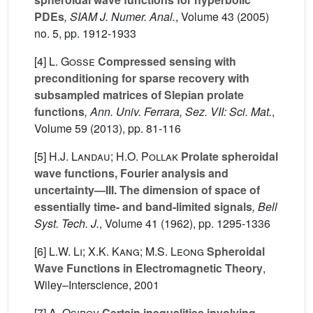
PDEs
, SIAM J. Numer. Anal.
, Volume 43
(2005)
no. 5, pp. 1912-1933
[4]
L. Gosse
Compressed sensing with
preconditioning for sparse recovery with
subsampled matrices of Slepian prolate
functions
, Ann. Univ. Ferrara, Sez. VII: Sci. Mat.
,
Volume 59
(2013), pp. 81-116
[5]
H.J. Landau; H.O. Pollak
Prolate spheroidal
wave functions, Fourier analysis and
uncertainty—III. The dimension of space of
essentially time- and band-limited signals
, Bell
Syst. Tech. J.
, Volume 41
(1962), pp. 1295-1336
[6]
L.W. Li; X.K. Kang; M.S. Leong
Spheroidal
Wave Functions in Electromagnetic Theory
,
Wiley–Interscience, 2001
[7]
A. Osipov
Certain inequalities involving