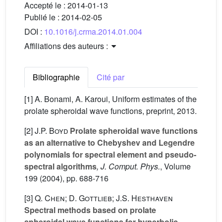
Accepté le :
2014-01-13
Publié le :
2014-02-05
DOI :
10.1016/j.crma.2014.01.004
Affiliations des auteurs :
Bibliographie
Cité par
[1] A. Bonami, A. Karoui, Uniform estimates of the
prolate spheroidal wave functions, preprint, 2013.
[2]
J.P. Boyd
Prolate spheroidal wave functions
as an alternative to Chebyshev and Legendre
polynomials for spectral element and pseudo-
spectral algorithms
, J. Comput. Phys.
, Volume
199
(2004), pp. 688-716
[3]
Q. Chen; D. Gottlieb; J.S. Hesthaven
Spectral methods based on prolate
spheroidal wave functions for hyperbolic