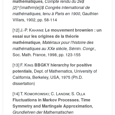
mathématiques
, Compte rendu du 2e$
{2}^{\mathrm{e}}$ Congrès international de
mathématiques, tenu à Paris en 1900
, Gauthier-
Villars, 1902, pp. 58-114
[12]
J.-P. Kahane
Le mouvement brownien : un
essai sur les origines de la théorie
mathématique
, Matériaux pour l'histoire des
mathématiques au XXe siècle, Sémin. Congr.
,
Soc. Math. France, 1998, pp. 123-155
[13]
F. King
BBGKY hierarchy for positive
potentials
, Dept. of Mathematics, University of
California, Berkeley, USA, 1975 (Ph.D.
dissertation)
[14]
T. Komorowski; C. Landim; S. Olla
Fluctuations in Markov Processes. Time
Symmetry and Martingale Approximation
,
Grundlehren der Mathematischen