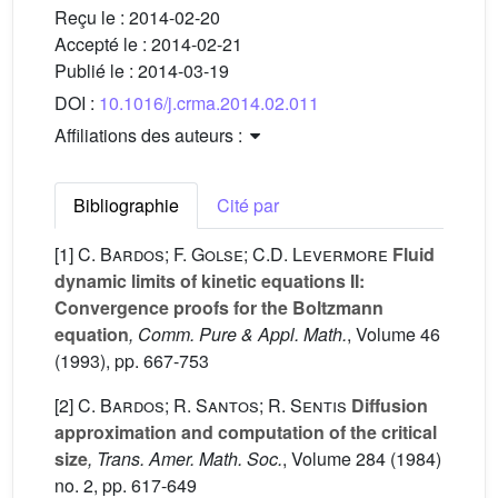
Reçu le :
2014-02-20
Accepté le :
2014-02-21
Publié le :
2014-03-19
DOI :
10.1016/j.crma.2014.02.011
Affiliations des auteurs :
Bibliographie
Cité par
[1]
C. Bardos; F. Golse; C.D. Levermore
Fluid
dynamic limits of kinetic equations II:
Convergence proofs for the Boltzmann
equation
, Comm. Pure & Appl. Math.
, Volume 46
(1993), pp. 667-753
[2]
C. Bardos; R. Santos; R. Sentis
Diffusion
approximation and computation of the critical
size
, Trans. Amer. Math. Soc.
, Volume 284
(1984)
no. 2, pp. 617-649