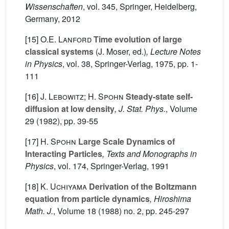
Wissenschaften
, vol. 345
, Springer, Heidelberg,
Germany, 2012
[15]
O.E. Lanford
Time evolution of large
classical systems
(J. Moser, ed.)
, Lecture Notes
in Physics
, vol. 38
, Springer-Verlag, 1975, pp. 1-
111
[16]
J. Lebowitz; H. Spohn
Steady-state self-
diffusion at low density
, J. Stat. Phys.
, Volume
29
(1982), pp. 39-55
[17]
H. Spohn
Large Scale Dynamics of
Interacting Particles
, Texts and Monographs in
Physics
, vol. 174
, Springer-Verlag, 1991
[18]
K. Uchiyama
Derivation of the Boltzmann
equation from particle dynamics
, Hiroshima
Math. J.
, Volume 18
(1988) no. 2, pp. 245-297