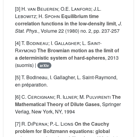
[3]
H. van Beijeren; O.E. Lanford; J.L.
Lebowitz; H. Spohn
Equilibrium time
correlation functions in the low-density limit
, J.
Stat. Phys.
, Volume 22
(1980) no. 2, pp. 237-257
[4]
T. Bodineau; I. Gallagher; L. Saint-
Raymond
The Brownian motion as the limit of
a deterministic system of hard-spheres
, 2013
(suomis) |
arXiv
[5] T. Bodineau, I. Gallagher, L. Saint-Raymond,
en préparation.
[6]
C. Cercignani; R. Illner; M. Pulvirenti
The
Mathematical Theory of Dilute Gases
, Springer
Verlag, New York, NY, 1994
[7]
R. DiPerna; P.-L. Lions
On the Cauchy
problem for Boltzmann equations: global