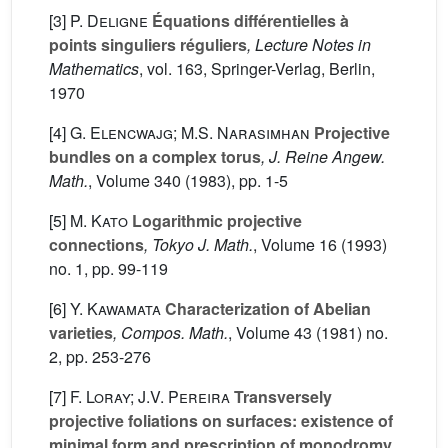
[3]
P. Deligne
Équations différentielles à
points singuliers réguliers
, Lecture Notes in
Mathematics
, vol. 163
, Springer-Verlag, Berlin,
1970
[4]
G. Elencwajg; M.S. Narasimhan
Projective
bundles on a complex torus
, J. Reine Angew.
Math.
, Volume 340
(1983), pp. 1-5
[5]
M. Kato
Logarithmic projective
connections
, Tokyo J. Math.
, Volume 16
(1993)
no. 1, pp. 99-119
[6]
Y. Kawamata
Characterization of Abelian
varieties
, Compos. Math.
, Volume 43
(1981) no.
2, pp. 253-276
[7]
F. Loray; J.V. Pereira
Transversely
projective foliations on surfaces: existence of
minimal form and prescription of monodromy
,