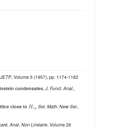
. JETP
, Volume 5
(1957), pp. 1174-1182
instein condensates
, J. Funct. Anal.
,
H
c
2
tice close to
, Sel. Math. New Ser.
,
ncaré, Anal. Non Linéaire
, Volume 26