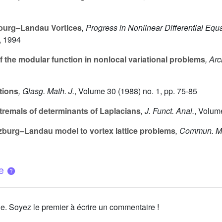
burg–Landau Vortices
, Progress in Nonlinear Differential Equ
, 1994
f the modular function in nonlocal variational problems
, Ar
tions
, Glasg. Math. J.
, Volume 30
(1988) no. 1, pp. 75-85
remals of determinants of Laplacians
, J. Funct. Anal.
, Volum
burg–Landau model to vortex lattice problems
, Commun. Ma
ue
le. Soyez le premier à écrire un commentaire !