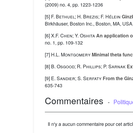
(2009) no. 4, pp. 1223-1236
[5]
F. Bethuel; H. Brezis; F. Hélein
Ginz
Birkhäuser, Boston Inc., Boston, MA, USA
[6]
X.F. Chen; Y. Oshita
An application o
no. 1, pp. 109-132
[7]
H.L. Montgomery
Minimal theta func
[8]
B. Osgood; R. Phillips; P. Sarnak
Ext
[9]
E. Sandier; S. Serfaty
From the Ginz
635-743
Commentaires
-
Politiq
Il n'y a aucun commentaire pour cet artic