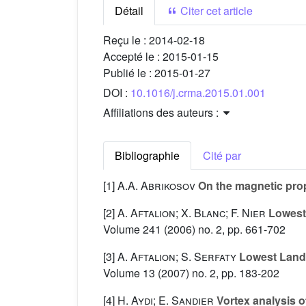
Détail
Citer cet article
Reçu le :
2014-02-18
Accepté le :
2015-01-15
Publié le :
2015-01-27
DOI :
10.1016/j.crma.2015.01.001
Affiliations des auteurs :
Bibliographie
Cité par
[1]
A.A. Abrikosov
On the magnetic prop
[2]
A. Aftalion; X. Blanc; F. Nier
Lowest 
Volume 241
(2006) no. 2, pp. 661-702
[3]
A. Aftalion; S. Serfaty
Lowest Landau
Volume 13
(2007) no. 2, pp. 183-202
[4]
H. Aydi; E. Sandier
Vortex analysis 