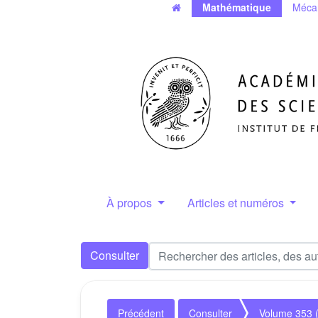
Mathématique
Méca
À propos
Articles et numéros
Consulter
Précédent
Consulter
Volume 353 