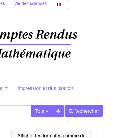
ies
Vie des sciences
rs
Impression et réutilisation
Rechercher
Tout