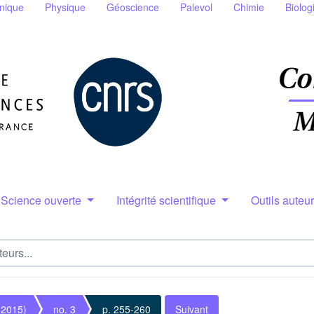
nique
Physique
Géoscience
Palevol
Chimie
Biolog
Science ouverte
Intégrité scientifique
Outils auteu
(2015)
no. 3
p. 255-260
Suivant