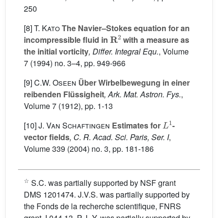
250
[8]
T. Kato
The Navier–Stokes equation for an
R
2
incompressible fluid in
with a measure as
the initial vorticity
, Differ. Integral Equ.
, Volume
7
(1994) no. 3–4, pp. 949-966
[9]
C.W. Oseen
Über Wirbelbewegung in einer
reibenden Flüssigheit
, Ark. Mat. Astron. Fys.
,
Volume 7
(1912), pp. 1-13
L
1
[10]
J. Van Schaftingen
Estimates for
-
vector fields
, C. R. Acad. Sci. Paris, Ser. I
,
Volume 339
(2004) no. 3, pp. 181-186
☆
S.C. was partially supported by NSF grant
DMS 1201474. J.V.S. was partially supported by
the Fonds de la recherche scientifique, FNRS
grant J.044.13. P.-L.Y. was partially supported by