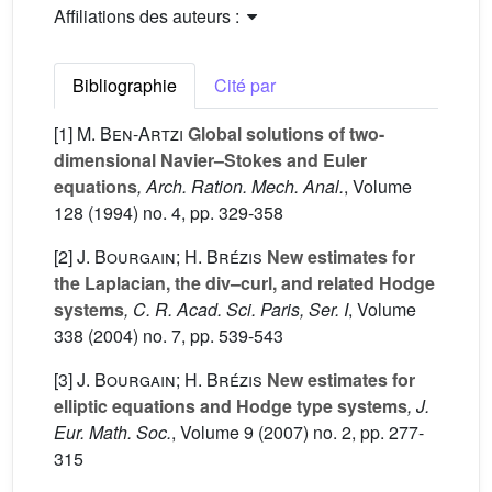
Affiliations des auteurs :
Bibliographie
Cité par
[1]
M. Ben-Artzi
Global solutions of two-
dimensional Navier–Stokes and Euler
equations
, Arch. Ration. Mech. Anal.
, Volume
128
(1994) no. 4, pp. 329-358
[2]
J. Bourgain; H. Brézis
New estimates for
the Laplacian, the div–curl, and related Hodge
systems
, C. R. Acad. Sci. Paris, Ser. I
, Volume
338
(2004) no. 7, pp. 539-543
[3]
J. Bourgain; H. Brézis
New estimates for
elliptic equations and Hodge type systems
, J.
Eur. Math. Soc.
, Volume 9
(2007) no. 2, pp. 277-
315