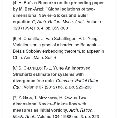
[4]
H. Brézis
Remarks on the preceding paper
by M. Ben-Artzi: “Global solutions of two-
dimensional Navier–Stokes and Euler
equations”
, Arch. Ration. Mech. Anal.
, Volume
128
(1994) no. 4, pp. 359-360
[5] S. Chanillo, J. Van Schaftingen, P.-L. Yung,
Variations on a proof of a borderline Bourgain–
Brézis Sobolev embedding theorem, to appear in
Chin. Ann. Math. Ser. B.
[6]
S. Chanillo; P.-L. Yung
An improved
Strichartz estimate for systems with
divergence free data
, Commun. Partial Differ.
Equ.
, Volume 37
(2012) no. 2, pp. 225-233
[7]
Y. Giga; T. Miyakawa; H. Osada
Two-
dimensional Navier–Stokes flow with
measures as initial vorticity
, Arch. Ration.
Mech. Anal.
, Volume 104
(1988) no. 3, pp. 223-