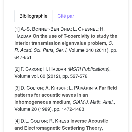
Bibliographie
Cité par
[1]
A.-S. Bonnet-Ben Dhia; L. Chesnel; H.
Haddar
On the use of T-coercivity to study the
interior transmission eigenvalue problem
, C.
R. Acad. Sci. Paris, Ser. I
, Volume 340
(2011), pp.
647-651
[2]
F. Cakoni; H. Haddar
(MSRI Publications)
,
Volume vol. 60
(2012), pp. 527-578
[3]
D. Colton; A. Kirsch; L. Päivärinta
Far field
patterns for acoustic waves in an
inhomogeneous medium
, SIAM J. Math. Anal.
,
Volume 20
(1989), pp. 1472-1483
[4]
D.L. Colton; R. Kress
Inverse Acoustic
and Electromagnetic Scattering Theory
,