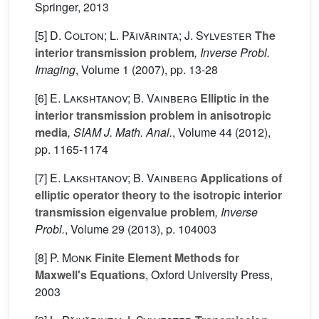
Springer, 2013
[5]
D. Colton; L. Päivärinta; J. Sylvester
The
interior transmission problem
, Inverse Probl.
Imaging
, Volume 1
(2007), pp. 13-28
[6]
E. Lakshtanov; B. Vainberg
Elliptic in the
interior transmission problem in anisotropic
media
, SIAM J. Math. Anal.
, Volume 44
(2012),
pp. 1165-1174
[7]
E. Lakshtanov; B. Vainberg
Applications of
elliptic operator theory to the isotropic interior
transmission eigenvalue problem
, Inverse
Probl.
, Volume 29
(2013), p. 104003
[8]
P. Monk
Finite Element Methods for
Maxwell's Equations
, Oxford University Press,
2003