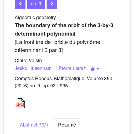
no. 9
Algebraic geometry
The boundary of the orbit of the 3-by-3
determinant polynomial
[La frontière de l'orbite du polynôme
déterminant 3 par 3]
Claire Voisin
1
1
Jesko Hüttenhain
;
Pierre Lairez
Comptes Rendus. Mathématique, Volume 354
(2016) no. 9, pp. 931-935
Abstract (VO)
Résumé