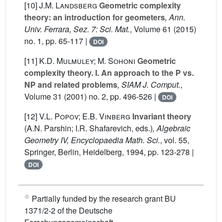
[10]
J.M. Landsberg
Geometric complexity
theory: an introduction for geometers
, Ann.
Univ. Ferrara, Sez. 7: Sci. Mat.
, Volume 61
(2015)
no. 1, pp. 65-117 |
DOI
[11]
K.D. Mulmuley; M. Sohoni
Geometric
complexity theory. I. An approach to the P vs.
NP and related problems
, SIAM J. Comput.
,
Volume 31
(2001) no. 2, pp. 496-526 |
DOI
[12]
V.L. Popov; E.B. Vinberg
Invariant theory
(A.N. Parshin; I.R. Shafarevich, eds.)
, Algebraic
Geometry IV, Encyclopaedia Math. Sci.
, vol. 55
,
Springer, Berlin, Heidelberg, 1994, pp. 123-278 |
DOI
☆
Partially funded by the research grant BU
1371/2-2 of the Deutsche