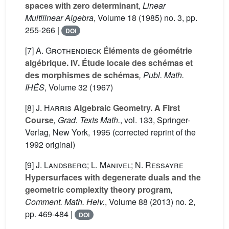
spaces with zero determinant
, Linear
Multilinear Algebra
, Volume 18
(1985) no. 3, pp.
255-266 |
DOI
[7]
A. Grothendieck
Éléments de géométrie
algébrique. IV. Étude locale des schémas et
des morphismes de schémas
, Publ. Math.
IHÉS
, Volume 32
(1967)
[8]
J. Harris
Algebraic Geometry. A First
Course
, Grad. Texts Math.
, vol. 133
, Springer-
Verlag, New York, 1995 (corrected reprint of the
1992 original)
[9]
J. Landsberg; L. Manivel; N. Ressayre
Hypersurfaces with degenerate duals and the
geometric complexity theory program
,
Comment. Math. Helv.
, Volume 88
(2013) no. 2,
pp. 469-484 |
DOI