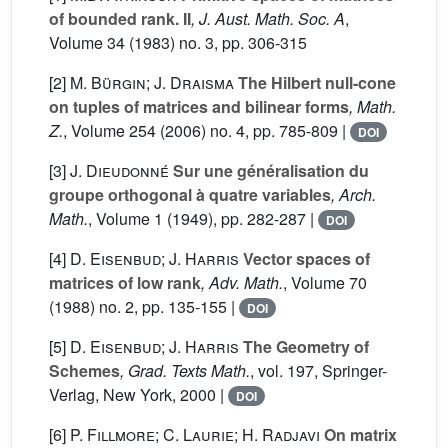
of bounded rank. II
, J. Aust. Math. Soc. A
,
Volume 34
(1983) no. 3, pp. 306-315
[2]
M. Bürgin; J. Draisma
The Hilbert null-cone
on tuples of matrices and bilinear forms
, Math.
Z.
, Volume 254
(2006) no. 4, pp. 785-809 |
DOI
[3]
J. Dieudonné
Sur une généralisation du
groupe orthogonal à quatre variables
, Arch.
Math.
, Volume 1
(1949), pp. 282-287 |
DOI
[4]
D. Eisenbud; J. Harris
Vector spaces of
matrices of low rank
, Adv. Math.
, Volume 70
(1988) no. 2, pp. 135-155 |
DOI
[5]
D. Eisenbud; J. Harris
The Geometry of
Schemes
, Grad. Texts Math.
, vol. 197
, Springer-
Verlag, New York, 2000 |
DOI
[6]
P. Fillmore; C. Laurie; H. Radjavi
On matrix