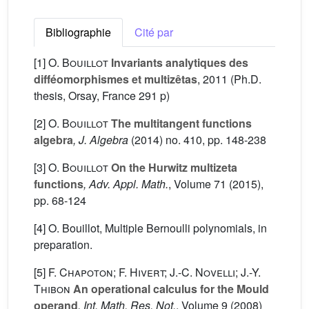
Bibliographie
Cité par
[1]
O. Bouillot
Invariants analytiques des
difféomorphismes et multizêtas
, 2011 (Ph.D.
thesis, Orsay, France 291 p)
[2]
O. Bouillot
The multitangent functions
algebra
, J. Algebra
(2014) no. 410, pp. 148-238
[3]
O. Bouillot
On the Hurwitz multizeta
functions
, Adv. Appl. Math.
, Volume 71
(2015),
pp. 68-124
[4] O. Bouillot, Multiple Bernoulli polynomials, in
preparation.
[5]
F. Chapoton; F. Hivert; J.-C. Novelli; J.-Y.
Thibon
An operational calculus for the Mould
operand
, Int. Math. Res. Not.
, Volume 9
(2008)