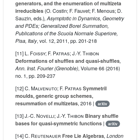
generators, and the enumeration of multizeta
irreducibles
(O. Costin; F. Fauvet; F. Menous; D.
Sauzin, eds.)
, Asymptotic in Dynamics, Geometry
and PDEs; Generalized Borel Summation,
Publications of the Scuola Normale Superiore,
Pisa, Italy
, vol. 12
, 2011, pp. 201-218
[11]
L. Foissy; F. Patras; J.-Y. Thibon
Deformations of shuffles and quasi-shuffles
,
Ann. Inst. Fourier (Grenoble)
, Volume 66
(2016)
no. 1, pp. 209-237
[12]
C. Malvenuto; F. Patras
Symmetril
moulds, generic group schemes,
resummation of multizetas
, 2016 |
arXiv
[13]
J.-C. Novelli; J.-Y. Thibon
Binary shuffle
bases for quasi-symmetric functions
|
arXiv
[14]
C. Reutenauer
Free Lie Algebras
, London