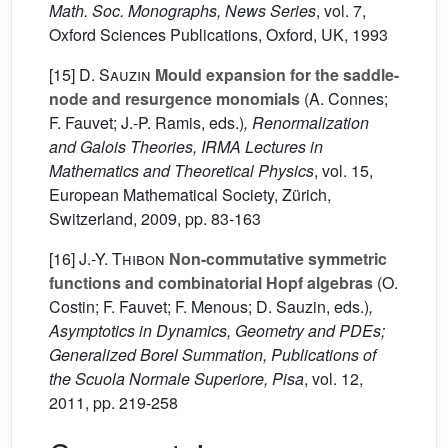
Math. Soc. Monographs, News Series
, vol. 7
,
Oxford Sciences Publications, Oxford, UK, 1993
[15]
D. Sauzin
Mould expansion for the saddle-
node and resurgence monomials
(A. Connes;
F. Fauvet; J.-P. Ramis, eds.)
, Renormalization
and Galois Theories, IRMA Lectures in
Mathematics and Theoretical Physics
, vol. 15
,
European Mathematical Society, Zürich,
Switzerland, 2009, pp. 83-163
[16]
J.-Y. Thibon
Non-commutative symmetric
functions and combinatorial Hopf algebras
(O.
Costin; F. Fauvet; F. Menous; D. Sauzin, eds.)
,
Asymptotics in Dynamics, Geometry and PDEs;
Generalized Borel Summation, Publications of
the Scuola Normale Superiore, Pisa
, vol. 12
,
2011, pp. 219-258