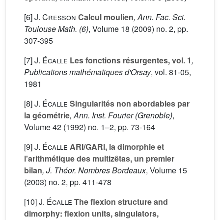
[6]
J. Cresson
Calcul moulien
, Ann. Fac. Sci.
Toulouse Math. (6)
, Volume 18
(2009) no. 2, pp.
307-395
[7]
J. Écalle
Les fonctions résurgentes, vol. 1
,
Publications mathématiques d'Orsay
, vol. 81-05
,
1981
[8]
J. Écalle
Singularités non abordables par
la géométrie
, Ann. Inst. Fourier (Grenoble)
,
Volume 42
(1992) no. 1–2, pp. 73-164
[9]
J. Écalle
ARI/GARI, la dimorphie et
l'arithmétique des multizêtas, un premier
bilan
, J. Théor. Nombres Bordeaux
, Volume 15
(2003) no. 2, pp. 411-478
[10]
J. Écalle
The flexion structure and
dimorphy: flexion units, singulators,