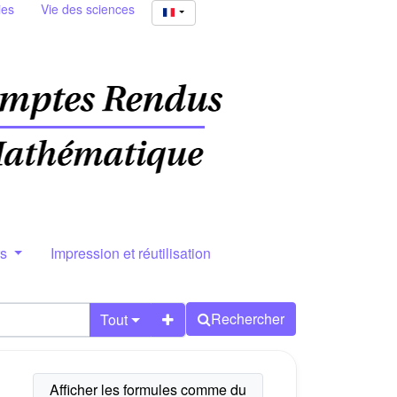
ies
Vie des sciences
rs
Impression et réutilisation
Rechercher
Tout