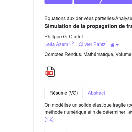
Équations aux dérivées partielles/Analys
Simulation de la propagation de fr
Philippe G. Ciarlet
1
,
2
3
Leila Azem
;
Olivier Pantz
Comptes Rendus. Mathématique, Volume 3
Résumé (VO)
Abstract
On modélise un solide élastique fragile
méthode numérique afin de déterminer l'évo
[1,2]
.