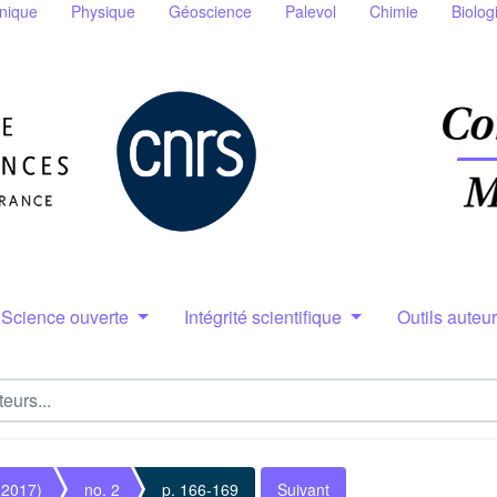
nique
Physique
Géoscience
Palevol
Chimie
Biolog
Science ouverte
Intégrité scientifique
Outils auteu
(2017)
no. 2
p. 166-169
Suivant