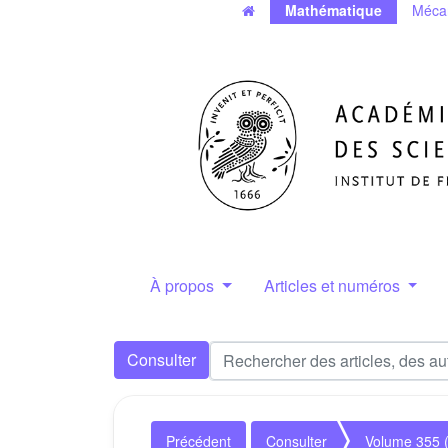
Mathématique
Méca
À propos
Articles et numéros
Consulter
Précédent
Consulter
Volume 355 