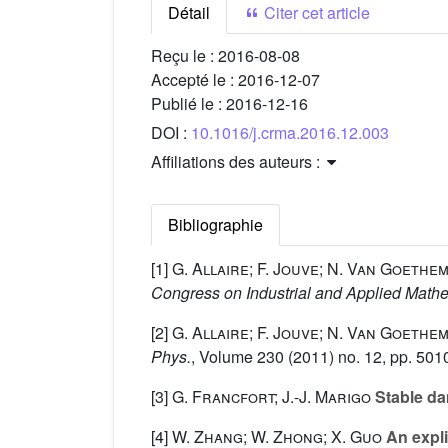
Détail
Citer cet article
Reçu le :
2016-08-08
Accepté le :
2016-12-07
Publié le :
2016-12-16
DOI :
10.1016/j.crma.2016.12.003
Affiliations des auteurs :
Bibliographie
[1]
G. Allaire; F. Jouve; N. Van Goethe
Congress on Industrial and Applied Math
[2]
G. Allaire; F. Jouve; N. Van Goethe
Phys.
, Volume 230
(2011) no. 12, pp. 50
[3]
G. Francfort; J.-J. Marigo
Stable da
[4]
W. Zhang; W. Zhong; X. Guo
An expli