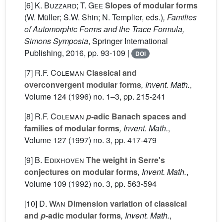
[6]
K. Buzzard; T. Gee
Slopes of modular forms
(W. Müller; S.W. Shin; N. Templier, eds.)
, Families
of Automorphic Forms and the Trace Formula,
Simons Symposia
, Springer International
Publishing, 2016, pp. 93-109 |
DOI
[7]
R.F. Coleman
Classical and
overconvergent modular forms
, Invent. Math.
,
Volume 124
(1996) no. 1–3, pp. 215-241
[8]
R.F. Coleman
p
-adic Banach spaces and
families of modular forms
, Invent. Math.
,
Volume 127
(1997) no. 3, pp. 417-479
[9]
B. Edixhoven
The weight in Serre's
conjectures on modular forms
, Invent. Math.
,
Volume 109
(1992) no. 3, pp. 563-594
[10]
D. Wan
Dimension variation of classical
and
p
-adic modular forms
, Invent. Math.
,