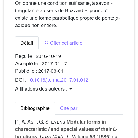
On donne une condition suffisante, à savoir «
irrégularité au sens de Buzzard », pour qu'il
existe une forme parabolique propre de pente
p
-
adique non entière.
Détail
Citer cet article
Reçu le :
2016-10-19
Accepté le :
2017-01-17
Publié le :
2017-03-01
DOI :
10.1016/j.crma.2017.01.012
Affiliations des auteurs :
Bibliographie
Cité par
[1]
A. Ash; G. Stevens
Modular forms in
characteristic
l
and special values of their
L
-
functions
, Duke Math. J.
, Volume 53
(1986) no.