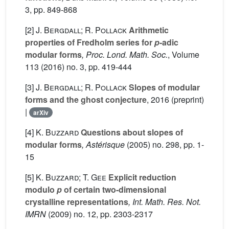
3, pp. 849-868
[2]
J. Bergdall; R. Pollack
Arithmetic
properties of Fredholm series for
p
-adic
modular forms
, Proc. Lond. Math. Soc.
, Volume
113
(2016) no. 3, pp. 419-444
[3]
J. Bergdall; R. Pollack
Slopes of modular
forms and the ghost conjecture
, 2016 (preprint)
|
arXiv
[4]
K. Buzzard
Questions about slopes of
modular forms
, Astérisque
(2005) no. 298, pp. 1-
15
[5]
K. Buzzard; T. Gee
Explicit reduction
modulo
p
of certain two-dimensional
crystalline representations
, Int. Math. Res. Not.
IMRN
(2009) no. 12, pp. 2303-2317