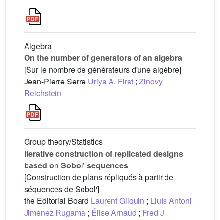
Algebra
On the number of generators of an algebra
[Sur le nombre de générateurs d'une algèbre]
Jean-Pierre Serre
Uriya A. First
;
Zinovy
Reichstein
Group theory/Statistics
Iterative construction of replicated designs
based on Sobol' sequences
[Construction de plans répliqués à partir de
séquences de Sobol']
the Editorial Board
Laurent Gilquin
;
Lluís Antoni
Jiménez Rugama
;
Élise Arnaud
;
Fred J.