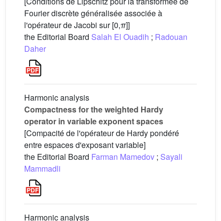
[Conditions de Lipschitz pour la transformée de
Fourier discrète généralisée associée à
l'opérateur de Jacobi sur [0,
π
]]
the Editorial Board
Salah El Ouadih
;
Radouan
Daher
Harmonic analysis
Compactness for the weighted Hardy
operator in variable exponent spaces
[Compacité de l'opérateur de Hardy pondéré
entre espaces d'exposant variable]
the Editorial Board
Farman Mamedov
;
Sayali
Mammadli
Harmonic analysis