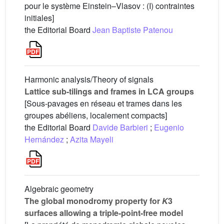
pour le système Einstein–Vlasov : (I) contraintes
initiales]
the Editorial Board
Jean Baptiste Patenou
Harmonic analysis/Theory of signals
Lattice sub-tilings and frames in LCA groups
[Sous-pavages en réseau et trames dans les
groupes abéliens, localement compacts]
the Editorial Board
Davide Barbieri
;
Eugenio
Hernández
;
Azita Mayeli
Algebraic geometry
The global monodromy property for
K
3
surfaces allowing a triple-point-free model