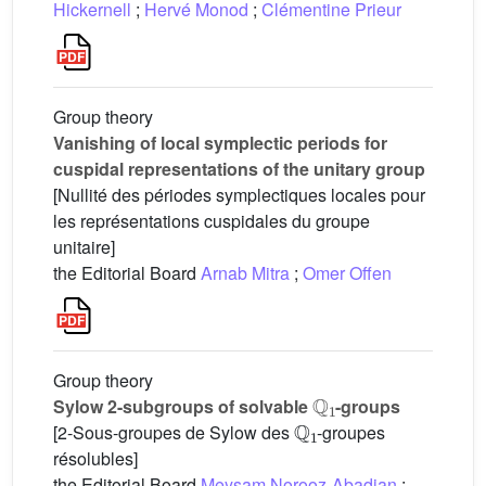
Hickernell
;
Hervé Monod
;
Clémentine Prieur
Group theory
Vanishing of local symplectic periods for
cuspidal representations of the unitary group
[Nullité des périodes symplectiques locales pour
les représentations cuspidales du groupe
unitaire]
the Editorial Board
Arnab Mitra
;
Omer Offen
Group theory
Q
1
Sylow 2-subgroups of solvable
-groups
Q
1
[2-Sous-groupes de Sylow des
-groupes
résolubles]
the Editorial Board
Meysam Norooz-Abadian
;