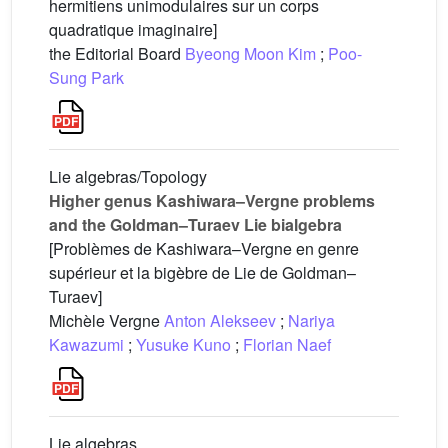
hermitiens unimodulaires sur un corps
quadratique imaginaire]
the Editorial Board
Byeong Moon Kim
;
Poo-
Sung Park
Lie algebras/Topology
Higher genus Kashiwara–Vergne problems
and the Goldman–Turaev Lie bialgebra
[Problèmes de Kashiwara–Vergne en genre
supérieur et la bigèbre de Lie de Goldman–
Turaev]
Michèle Vergne
Anton Alekseev
;
Nariya
Kawazumi
;
Yusuke Kuno
;
Florian Naef
Lie algebras