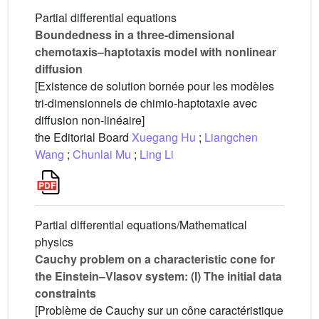
Partial differential equations
Boundedness in a three-dimensional
chemotaxis–haptotaxis model with nonlinear
diffusion
[Existence de solution bornée pour les modèles
tri-dimensionnels de chimio-haptotaxie avec
diffusion non-linéaire]
the Editorial Board
Xuegang Hu
;
Liangchen
Wang
;
Chunlai Mu
;
Ling Li
Partial differential equations/Mathematical
physics
Cauchy problem on a characteristic cone for
the Einstein–Vlasov system: (I) The initial data
constraints
[Problème de Cauchy sur un cône caractéristique