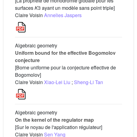
[La propriété de monodromie globale pour les
surfaces
K
3 ayant un modèle sans point triple]
Claire Voisin
Annelies Jaspers
Algebraic geometry
Uniform bound for the effective Bogomolov
conjecture
[Borne uniforme pour la conjecture effective de
Bogomolov]
Claire Voisin
Xiao-Lei Liu
;
Sheng-Li Tan
Algebraic geometry
On the kernel of the regulator map
[Sur le noyau de l'application régulateur]
Claire Voisin
Sen Yang