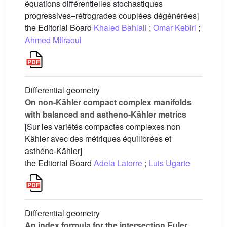
équations différentielles stochastiques
progressives–rétrogrades couplées dégénérées]
the Editorial Board
Khaled Bahlali
;
Omar Kebiri
;
Ahmed Mtiraoui
Differential geometry
On non-Kähler compact complex manifolds
with balanced and astheno-Kähler metrics
[Sur les variétés compactes complexes non
Kähler avec des métriques équilibrées et
asthéno-Kähler]
the Editorial Board
Adela Latorre
;
Luis Ugarte
Differential geometry
An index formula for the intersection Euler