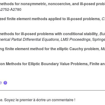
methods for nonsymmetric, noncoercive, and ill-posed proble
 A2752-A2780
ized finite element methods applied to ill-posed problems
, C
methods for ill-posed problems with conditional stability
, Bu
ical Partial Differential Equations, LMS Proceedings
, Spring
g finite element method for the elliptic Cauchy problem
, M
on Methods for Elliptic Boundary Value Problems, Finite 
ue
le. Soyez le premier à écrire un commentaire !