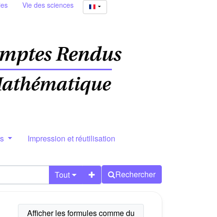
ies
Vie des sciences
rs
Impression et réutilisation
Rechercher
Tout