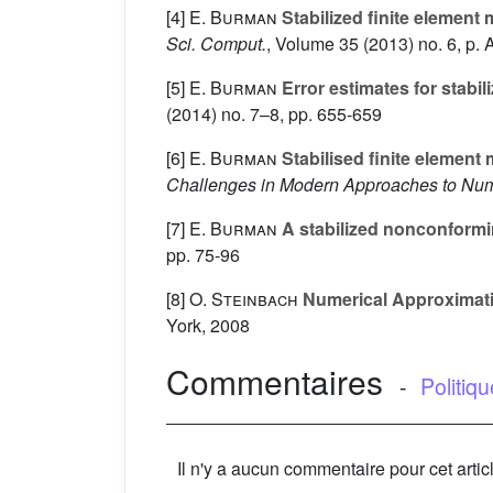
[4]
E. Burman
Stabilized finite element 
Sci. Comput.
, Volume 35
(2013) no. 6, p.
[5]
E. Burman
Error estimates for stabil
(2014) no. 7–8, pp. 655-659
[6]
E. Burman
Stabilised finite element 
Challenges in Modern Approaches to Numer
[7]
E. Burman
A stabilized nonconformin
pp. 75-96
[8]
O. Steinbach
Numerical Approximati
York, 2008
Commentaires
-
Politiq
Il n'y a aucun commentaire pour cet artic