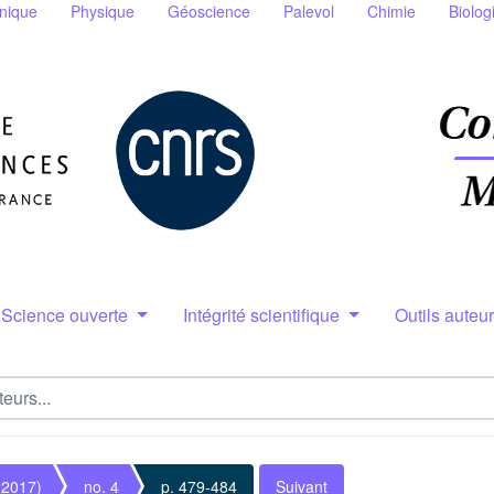
nique
Physique
Géoscience
Palevol
Chimie
Biolog
Science ouverte
Intégrité scientifique
Outils auteu
(2017)
no. 4
p. 479-484
Suivant