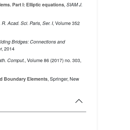
ms. Part I: Elliptic equations
, SIAM J.
. R. Acad. Sci. Paris, Ser. I
, Volume 352
ilding Bridges: Connections and
er, 2014
ath. Comput.
, Volume 86
(2017) no. 303,
and Boundary Elements
, Springer, New