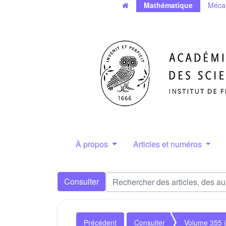
Mathématique
Méca
À propos
Articles et numéros
Consulter
Précédent
Consulter
Volume 355 