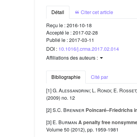
Détail
Citer cet article
Reçu le :
2016-10-18
Accepté le :
2017-02-28
Publié le :
2017-03-11
DOI :
10.1016/j.crma.2017.02.014
Affiliations des auteurs :
Bibliographie
Cité par
[1]
G. Alessandrini; L. Rondi; E. Rosset
(2009) no. 12
[2]
S.C. Brenner
Poincaré–Friedrichs in
[3]
E. Burman
A penalty free nonsymmet
Volume 50
(2012), pp. 1959-1981