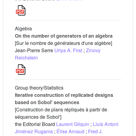
Algebra
On the number of generators of an algebra
[Sur le nombre de générateurs d'une algèbre]
Jean-Pierre Serre
Uriya A. First
;
Zinovy
Reichstein
Group theory/Statistics
Iterative construction of replicated designs
based on Sobol' sequences
[Construction de plans répliqués à partir de
séquences de Sobol']
the Editorial Board
Laurent Gilquin
;
Lluís Antoni
Jiménez Rugama
;
Élise Arnaud
;
Fred J.