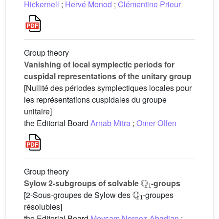
Hickernell
;
Hervé Monod
;
Clémentine Prieur
Group theory
Vanishing of local symplectic periods for
cuspidal representations of the unitary group
[Nullité des périodes symplectiques locales pour
les représentations cuspidales du groupe
unitaire]
the Editorial Board
Arnab Mitra
;
Omer Offen
Group theory
Q
1
Sylow 2-subgroups of solvable
-groups
Q
1
[2-Sous-groupes de Sylow des
-groupes
résolubles]
the Editorial Board
Meysam Norooz-Abadian
;