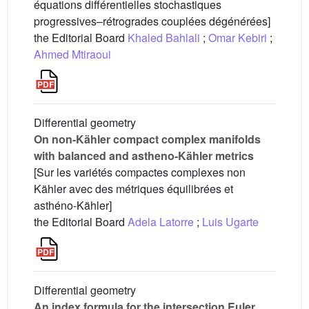
équations différentielles stochastiques
progressives–rétrogrades couplées dégénérées]
the Editorial Board
Khaled Bahlali
;
Omar Kebiri
;
Ahmed Mtiraoui
Differential geometry
On non-Kähler compact complex manifolds
with balanced and astheno-Kähler metrics
[Sur les variétés compactes complexes non
Kähler avec des métriques équilibrées et
asthéno-Kähler]
the Editorial Board
Adela Latorre
;
Luis Ugarte
Differential geometry
An index formula for the intersection Euler