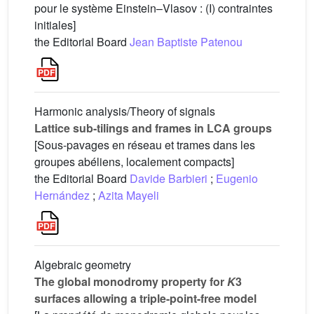
pour le système Einstein–Vlasov : (I) contraintes
initiales]
the Editorial Board
Jean Baptiste Patenou
Harmonic analysis/Theory of signals
Lattice sub-tilings and frames in LCA groups
[Sous-pavages en réseau et trames dans les
groupes abéliens, localement compacts]
the Editorial Board
Davide Barbieri
;
Eugenio
Hernández
;
Azita Mayeli
Algebraic geometry
The global monodromy property for
K
3
surfaces allowing a triple-point-free model