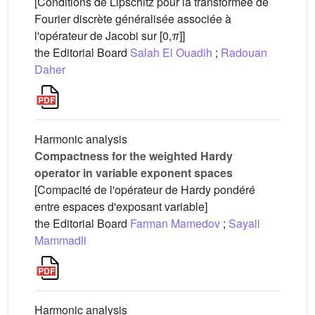
[Conditions de Lipschitz pour la transformée de
Fourier discrète généralisée associée à
l'opérateur de Jacobi sur [0,
π
]]
the Editorial Board
Salah El Ouadih
;
Radouan
Daher
Harmonic analysis
Compactness for the weighted Hardy
operator in variable exponent spaces
[Compacité de l'opérateur de Hardy pondéré
entre espaces d'exposant variable]
the Editorial Board
Farman Mamedov
;
Sayali
Mammadli
Harmonic analysis