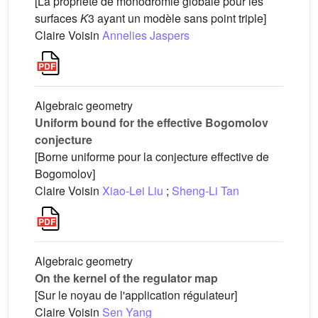
[La propriété de monodromie globale pour les
surfaces
K
3 ayant un modèle sans point triple]
Claire Voisin
Annelies Jaspers
Algebraic geometry
Uniform bound for the effective Bogomolov
conjecture
[Borne uniforme pour la conjecture effective de
Bogomolov]
Claire Voisin
Xiao-Lei Liu
;
Sheng-Li Tan
Algebraic geometry
On the kernel of the regulator map
[Sur le noyau de l'application régulateur]
Claire Voisin
Sen Yang