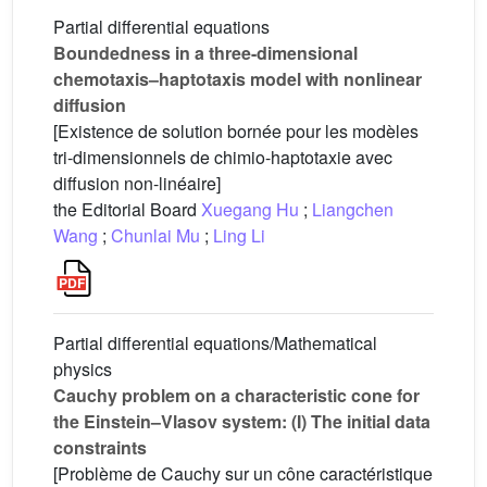
Partial differential equations
Boundedness in a three-dimensional
chemotaxis–haptotaxis model with nonlinear
diffusion
[Existence de solution bornée pour les modèles
tri-dimensionnels de chimio-haptotaxie avec
diffusion non-linéaire]
the Editorial Board
Xuegang Hu
;
Liangchen
Wang
;
Chunlai Mu
;
Ling Li
Partial differential equations/Mathematical
physics
Cauchy problem on a characteristic cone for
the Einstein–Vlasov system: (I) The initial data
constraints
[Problème de Cauchy sur un cône caractéristique