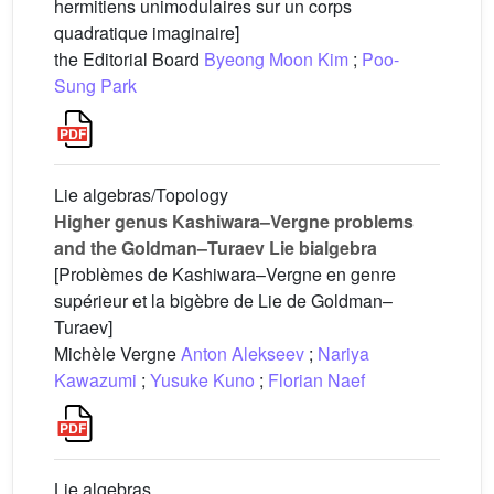
hermitiens unimodulaires sur un corps
quadratique imaginaire]
the Editorial Board
Byeong Moon Kim
;
Poo-
Sung Park
Lie algebras/Topology
Higher genus Kashiwara–Vergne problems
and the Goldman–Turaev Lie bialgebra
[Problèmes de Kashiwara–Vergne en genre
supérieur et la bigèbre de Lie de Goldman–
Turaev]
Michèle Vergne
Anton Alekseev
;
Nariya
Kawazumi
;
Yusuke Kuno
;
Florian Naef
Lie algebras