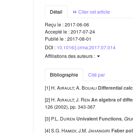
Détail
Citer cet article
Reçu le :
2017-06-06
Accepté le :
2017-07-24
Publié le :
2017-08-01
DOI :
10.1016/j.crma.2017.07.014
Affiliations des auteurs :
Bibliographie
Cité par
[1]
H. Airault; A. Bouali
Differential ca
[2]
H. Airault; J. Ren
An algebra of diffe
126
(2002), pp. 343-367
[3]
P.L. Duren
Univalent Functions
, Gru
[4]
S.G. Hamidi; J.M. Jahangiri
Faber poly