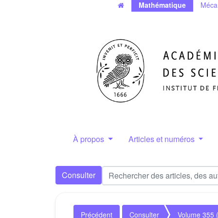
Mathématique
Méca
À propos
Articles et numéros
Consulter
Précédent
Consulter
Volume 355 