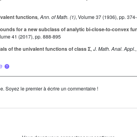
ivalent functions
, Ann. of Math. (1)
, Volume 37
(1936), pp. 374
ounds for a new subclass of analytic bi-close-to-convex f
olume 41
(2017), pp. 888-895
s of the univalent functions of class Σ
, J. Math. Anal. Appl.
ue
le. Soyez le premier à écrire un commentaire !