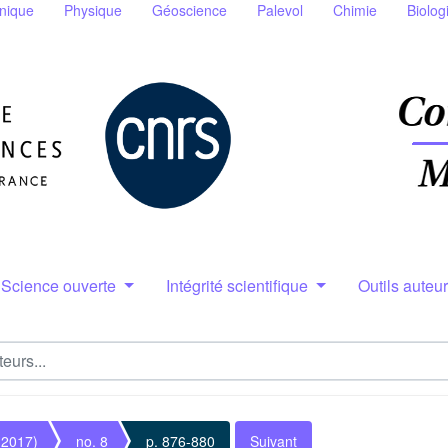
nique
Physique
Géoscience
Palevol
Chimie
Biolog
Science ouverte
Intégrité scientifique
Outils auteu
(2017)
no. 8
p. 876-880
Suivant