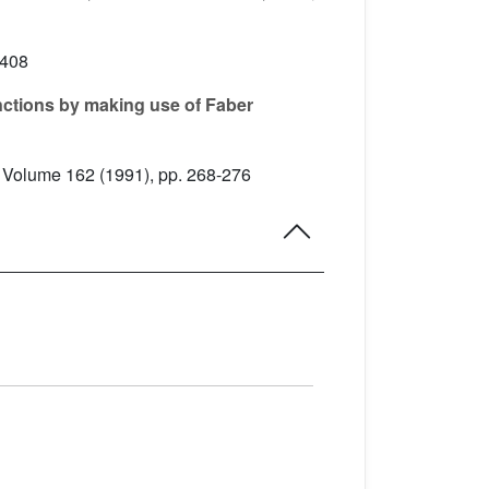
-408
unctions by making use of Faber
, Volume 162
(1991), pp. 268-276