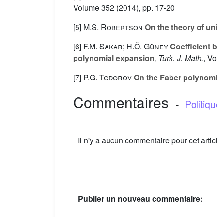
Volume 352
(2014), pp. 17-20
[5]
M.S. Robertson
On the theory of un
[6]
F.M. Sakar; H.Ö. Güney
Coefficient b
polynomial expansion
, Turk. J. Math.
, V
[7]
P.G. Todorov
On the Faber polynomial
Commentaires
-
Politiq
Il n'y a aucun commentaire pour cet artic
Publier un nouveau commentaire: