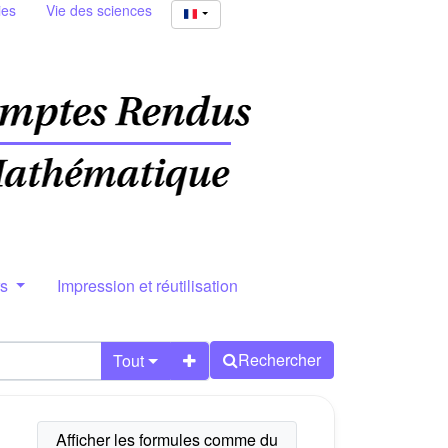
ies
Vie des sciences
rs
Impression et réutilisation
Rechercher
Tout