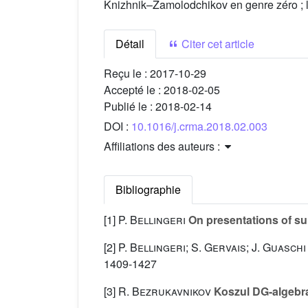
Knizhnik–Zamolodchikov en genre zéro ; l'
Détail
Citer cet article
Reçu le :
2017-10-29
Accepté le :
2018-02-05
Publié le :
2018-02-14
DOI :
10.1016/j.crma.2018.02.003
Affiliations des auteurs :
Bibliographie
[1]
P. Bellingeri
On presentations of su
[2]
P. Bellingeri; S. Gervais; J. Guaschi
1409-1427
[3]
R. Bezrukavnikov
Koszul DG-algebra