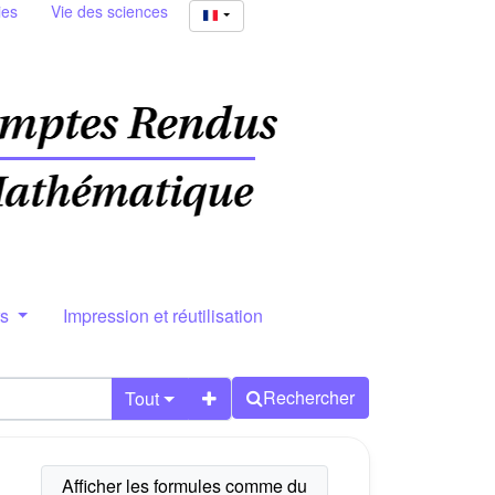
ies
Vie des sciences
rs
Impression et réutilisation
Rechercher
Tout