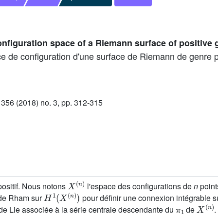
onfiguration space of a Riemann surface of positive
ce de configuration d'une surface de Riemann de genre po
56 (2018) no. 3, pp. 312-315
X
(
n
)
ositif. Nous notons
l'espace des configurations de
n
point
H
1
(
X
(
n
)
)
–de Rham sur
pour définir une connexion intégrable sur 
π
1
X
(
n
)
re de Lie associée à la série centrale descendante du
de
.