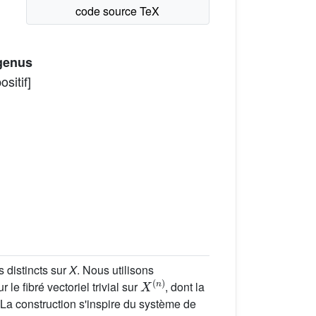
 genus
sitif]
s distincts sur
X
. Nous utilisons
X
(
n
)
le fibré vectoriel trivial sur
, dont la
 La construction s'inspire du système de