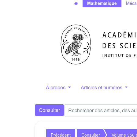
Mathématique
Méca
À propos
Articles et numéros
Consulter
Précédent
Consulter
Volume 356 