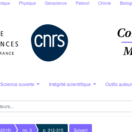
nique
Physique
Géoscience
Palevol
Chimie
Biolog
Science ouverte
Intégrité scientifique
Outils auteu
(2018)
no. 3
p. 312-315
Suivant