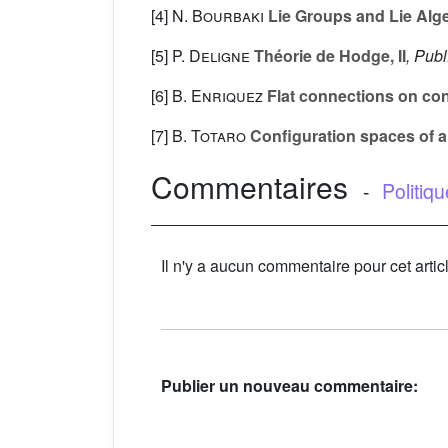
[4]
N. Bourbaki
Lie Groups and Lie Alg
[5]
P. Deligne
Théorie de Hodge, II
, Publ
[6]
B. Enriquez
Flat connections on con
[7]
B. Totaro
Configuration spaces of al
Commentaires
-
Politiq
Il n'y a aucun commentaire pour cet artic
Publier un nouveau commentaire: