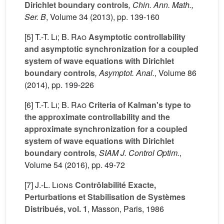
Dirichlet boundary controls
, Chin. Ann. Math.,
Ser. B
, Volume 34
(2013), pp. 139-160
[5]
T.-T. Li; B. Rao
Asymptotic controllability
and asymptotic synchronization for a coupled
system of wave equations with Dirichlet
boundary controls
, Asymptot. Anal.
, Volume 86
(2014), pp. 199-226
[6]
T.-T. Li; B. Rao
Criteria of Kalman's type to
the approximate controllability and the
approximate synchronization for a coupled
system of wave equations with Dirichlet
boundary controls
, SIAM J. Control Optim.
,
Volume 54
(2016), pp. 49-72
[7]
J.-L. Lions
Contrôlabilité Exacte,
Perturbations et Stabilisation de Systèmes
Distribués, vol. 1
, Masson, Paris, 1986