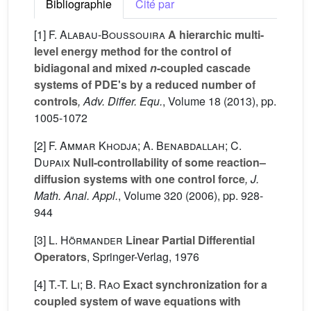
Bibliographie
Cité par
[1]
F. Alabau-Boussouira
A hierarchic multi-
level energy method for the control of
bidiagonal and mixed
n
-coupled cascade
systems of PDE's by a reduced number of
controls
, Adv. Differ. Equ.
, Volume 18
(2013), pp.
1005-1072
[2]
F. Ammar Khodja; A. Benabdallah; C.
Dupaix
Null-controllability of some reaction–
diffusion systems with one control force
, J.
Math. Anal. Appl.
, Volume 320
(2006), pp. 928-
944
[3]
L. Hörmander
Linear Partial Differential
Operators
, Springer-Verlag, 1976
[4]
T.-T. Li; B. Rao
Exact synchronization for a
coupled system of wave equations with