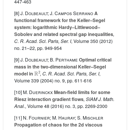
447-463
[8]
J. Dolbeault; J. Campos Serrano
A
functional framework for the Keller–Segel
system: logarithmic Hardy–Littlewood–
Sobolev and related spectral gap inequalities
,
C. R. Acad. Sci. Paris, Ser. I
, Volume 350
(2012)
no. 21–22, pp. 949-954
[9]
J. Dolbeault; B. Perthame
Optimal critical
mass in the two-dimensional Keller–Segel
R
2
model in
, C. R. Acad. Sci. Paris, Ser. I
,
Volume 339
(2004) no. 9, pp. 611-616
[10]
M. Duerinckx
Mean-field limits for some
Riesz interaction gradient flows
, SIAM J. Math.
Anal.
, Volume 48
(2016) no. 3, pp. 2269-2300
[11]
N. Fournier; M. Hauray; S. Mischler
Propagation of chaos for the 2d viscous