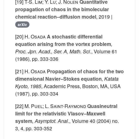
[19]
T-S. Lim; Y. Lu; J. Nolen
Quantitative
propagation of chaos in the bimolecular
chemical reaction–diffusion model
, 2019 |
arXiv
[20]
H. Osada
A stochastic differential
equation arising from the vortex problem
,
Proc. Jpn. Acad., Ser. A, Math. Sci.
, Volume 61
(1986), pp. 333-336
[21]
H. Osada
Propagation of chaos for the two
dimensional Navier–Stokes equation
, Katata
Kyoto, 1985
, Academic Press, Boston, MA, USA
(1987), pp. 303-334
[22]
M. Puel; L. Saint-Raymond
Quasineutral
limit for the relativistic Vlasov–Maxwell
system
, Asymptot. Anal.
, Volume 40
(2004) no.
3, 4, pp. 303-352