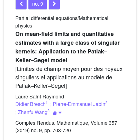
no. 9
Partial differential equations/Mathematical
physics
On mean-field limits and quantitative
estimates with a large class of singular
kernels: Application to the Patlak–
Keller–Segel model
[Limites de champ moyen pour des noyaux
singuliers et applications au modèle de
Patlak–Keller–Segel]
Laure Saint-Raymond
1
2
Didier Bresch
;
Pierre-Emmanuel Jabin
3
;
Zhenfu Wang
Comptes Rendus. Mathématique, Volume 357
(2019) no. 9, pp. 708-720