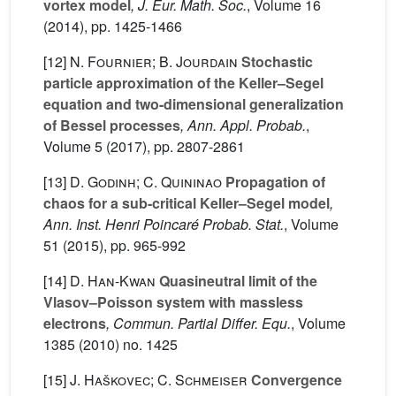
vortex model
, J. Eur. Math. Soc.
, Volume 16
(2014), pp. 1425-1466
[12]
N. Fournier; B. Jourdain
Stochastic
particle approximation of the Keller–Segel
equation and two-dimensional generalization
of Bessel processes
, Ann. Appl. Probab.
,
Volume 5
(2017), pp. 2807-2861
[13]
D. Godinh; C. Quininao
Propagation of
chaos for a sub-critical Keller–Segel model
,
Ann. Inst. Henri Poincaré Probab. Stat.
, Volume
51
(2015), pp. 965-992
[14]
D. Han-Kwan
Quasineutral limit of the
Vlasov–Poisson system with massless
electrons
, Commun. Partial Differ. Equ.
, Volume
1385
(2010) no. 1425
[15]
J. Haškovec; C. Schmeiser
Convergence