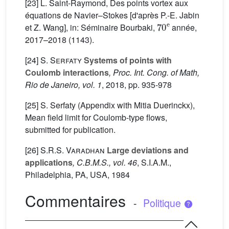
[23] L. Saint-Raymond, Des points vortex aux
équations de Navier–Stokes [d'après P.-E. Jabin
70
e
et Z. Wang], in: Séminaire Bourbaki,
année,
2017–2018 (1143).
[24]
S. Serfaty
Systems of points with
Coulomb interactions
, Proc. Int. Cong. of Math,
Rio de Janeiro, vol. 1
, 2018, pp. 935-978
[25] S. Serfaty (Appendix with Mitia Duerinckx),
Mean field limit for Coulomb-type flows,
submitted for publication.
[26]
S.R.S. Varadhan
Large deviations and
applications
, C.B.M.S., vol. 46
, S.I.A.M.,
Philadelphia, PA, USA, 1984
Commentaires
-
Politique