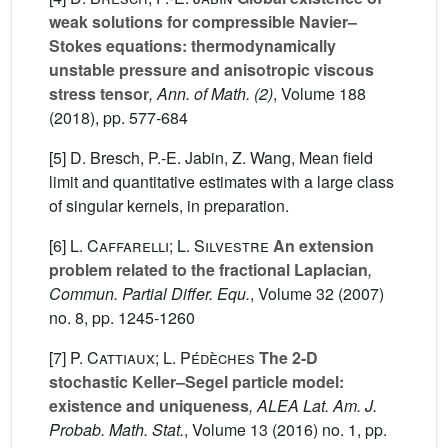
weak solutions for compressible Navier–
Stokes equations: thermodynamically
unstable pressure and anisotropic viscous
stress tensor
, Ann. of Math. (2)
, Volume 188
(2018), pp. 577-684
[5] D. Bresch, P.-E. Jabin, Z. Wang, Mean field
limit and quantitative estimates with a large class
of singular kernels, in preparation.
[6]
L. Caffarelli; L. Silvestre
An extension
problem related to the fractional Laplacian
,
Commun. Partial Differ. Equ.
, Volume 32
(2007)
no. 8, pp. 1245-1260
[7]
P. Cattiaux; L. Pédèches
The 2-D
stochastic Keller–Segel particle model:
existence and uniqueness
, ALEA Lat. Am. J.
Probab. Math. Stat.
, Volume 13
(2016) no. 1, pp.