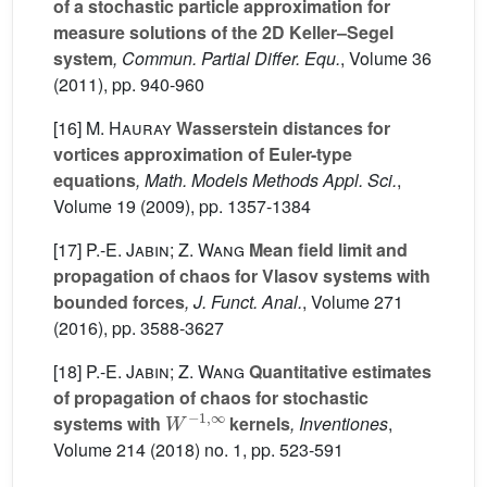
of a stochastic particle approximation for
measure solutions of the 2D Keller–Segel
system
, Commun. Partial Differ. Equ.
, Volume 36
(2011), pp. 940-960
[16]
M. Hauray
Wasserstein distances for
vortices approximation of Euler-type
equations
, Math. Models Methods Appl. Sci.
,
Volume 19
(2009), pp. 1357-1384
[17]
P.-E. Jabin; Z. Wang
Mean field limit and
propagation of chaos for Vlasov systems with
bounded forces
, J. Funct. Anal.
, Volume 271
(2016), pp. 3588-3627
[18]
P.-E. Jabin; Z. Wang
Quantitative estimates
of propagation of chaos for stochastic
W
−
1
,
∞
systems with
kernels
, Inventiones
,
Volume 214
(2018) no. 1, pp. 523-591