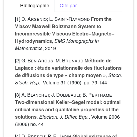
Bibliographie
Cité par
[1]
D. Arsenio; L. Saint-Raymond
From the
Vlasov Maxwell Boltzmann System to
Incompressible Viscous Electro–Magneto–
Hydrodynamics
, EMS Monographs in
Mathematics
, 2019
[2]
G. Ben Arous; M. Brunaud
Méthode de
Laplace : étude variationnelle des fluctuations
de diffusions de type « champ moyen »
, Stoch.
Stoch. Rep.
, Volume 31
(1990), pp. 79-144
[3]
A. Blanchet; J. Dolbeault; B. Perthame
Two-dimensional Keller–Segel model: optimal
critical mass and qualitative properties of the
solutions
, Electron. J. Differ. Equ.
, Volume 2006
(2006) no. 44
[4]
D. Bresch; P.-E. Jabin
Global existence of