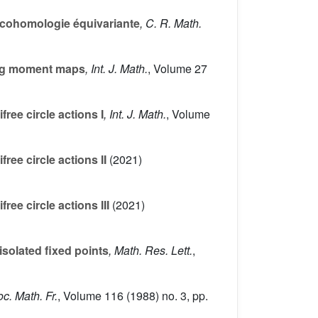
n cohomologie équivariante
, C. R. Math.
sing moment maps
, Int. J. Math.
, Volume 27
ree circle actions I
, Int. J. Math.
, Volume
ee circle actions II
(2021)
ee circle actions III
(2021)
isolated fixed points
, Math. Res. Lett.
,
oc. Math. Fr.
, Volume 116
(1988) no. 3, pp.