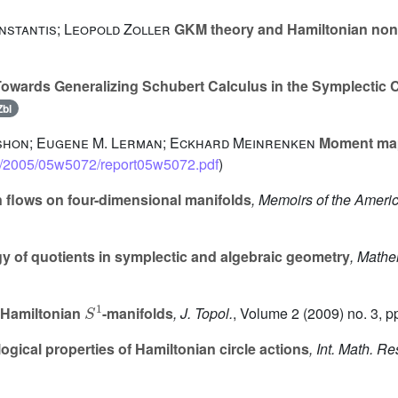
nstantis; Leopold Zoller
GKM theory and Hamiltonian non-
owards Generalizing Schubert Calculus in the Symplectic 
Zbl
rshon; Eugene M. Lerman; Eckhard Meinrenken
Moment maps
ps/2005/05w5072/report05w5072.pdf
)
 flows on four-dimensional manifolds
, Memoirs of the Ameri
of quotients in symplectic and algebraic geometry
, Mathe
S
1
 Hamiltonian
-manifolds
, J. Topol.
, Volume 2
(2009) no. 3, p
gical properties of Hamiltonian circle actions
, Int. Math. Re