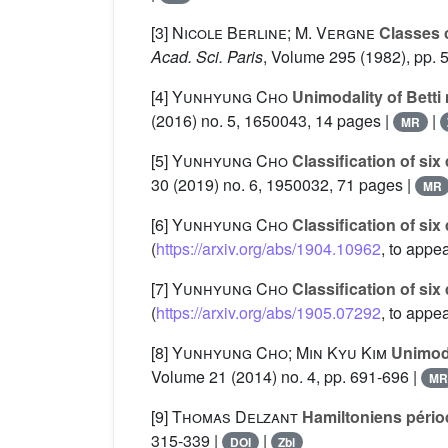
[3]
Nicole Berline; M. Vergne
Classes c
Acad. Sci. Paris
, Volume 295
(1982), pp. 
[4]
Yunhyung Cho
Unimodality of Betti
(2016) no. 5, 1650043, 14 pages |
|
MR
[5]
Yunhyung Cho
Classification of six
30
(2019) no. 6, 1950032, 71 pages |
MR
[6]
Yunhyung Cho
Classification of six
(
https://arxiv.org/abs/1904.10962
, to appe
[7]
Yunhyung Cho
Classification of six
(
https://arxiv.org/abs/1905.07292
, to appe
[8]
Yunhyung Cho; Min Kyu Kim
Unimodal
Volume 21
(2014) no. 4, pp. 691-696 |
MR
[9]
Thomas Delzant
Hamiltoniens pério
315-339 |
|
DOI
Zbl