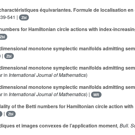
haractéristiques équivariantes. Formule de localisation e
539-541 |
Zbl
 numbers for Hamiltonian circle actions with index-increa
Zbl
 dimensional monotone symplectic manifolds admitting semif
|
Zbl
 dimensional monotone symplectic manifolds admitting semifr
ar in
International Journal of Mathematics
)
 dimensional monotone symplectic manifolds admitting semifr
ar in
International Journal of Mathematics
) |
MR
ity of the Betti numbers for Hamiltonian circle action with 
|
Zbl
diques et images convexes de l’application moment
, Bull. S