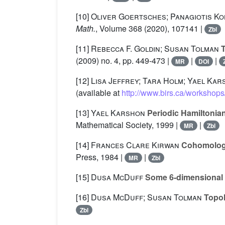
[10]
Oliver Goertsches; Panagiotis Ko
Math.
, Volume 368
(2020), 107141 |
Zbl
[11]
Rebecca F. Goldin; Susan Tolman
T
(2009) no. 4, pp. 449-473 |
|
|
MR
DOI
[12]
Lisa Jeffrey; Tara Holm; Yael Ka
(available at
http://www.birs.ca/worksho
[13]
Yael Karshon
Periodic Hamiltonian
Mathematical Society, 1999 |
|
MR
Zbl
[14]
Frances Clare Kirwan
Cohomology 
Press, 1984 |
|
MR
Zbl
[15]
Dusa McDuff
Some 6-dimensional
[16]
Dusa McDuff; Susan Tolman
Topolo
Zbl