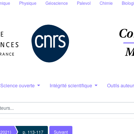
nique
Physique
Géoscience
Palevol
Chimie
Biolog
Science ouverte
Intégrité scientifique
Outils auteu
(2021)
p. 113-117
Suivant