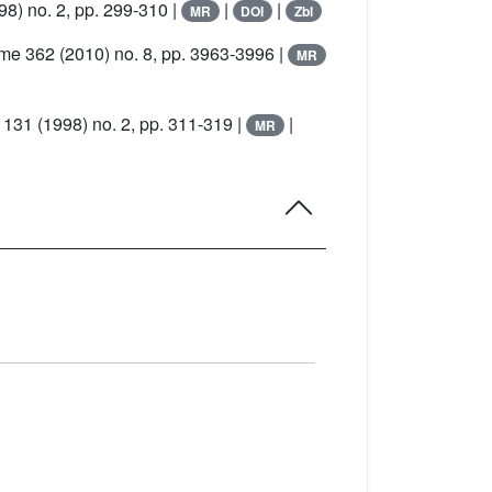
8) no. 2, pp. 299-310 |
|
|
MR
DOI
Zbl
ume 362
(2010) no. 8, pp. 3963-3996 |
MR
 131
(1998) no. 2, pp. 311-319 |
|
MR