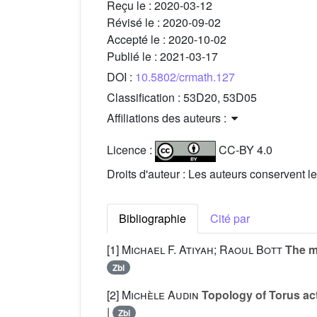
Reçu le :
2020-03-12
Révisé le :
2020-09-02
Accepté le :
2020-10-02
Publié le :
2021-03-17
DOI :
10.5802/crmath.127
Classification :
53D20, 53D05
Affiliations des auteurs :
Licence :
CC-BY 4.0
Droits d'auteur : Les auteurs conservent le
Bibliographie
Cité par
[1]
Michael F. Atiyah; Raoul Bott
The m
Zbl
[2]
Michèle Audin
Topology of Torus act
|
Zbl