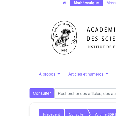
Mathématique
Méca
À propos
Articles et numéros
Consulter
Précédent
Consulter
Volume 359 