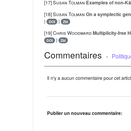
[17]
Susan Tolman
Examples of non-Käh
[18]
Susan Tolman
On a symplectic gene
|
|
DOI
Zbl
[19]
Chris Woodward
Multiplicity-free
|
DOI
Zbl
Commentaires
-
Politiq
Il n'y a aucun commentaire pour cet artic
Publier un nouveau commentaire: