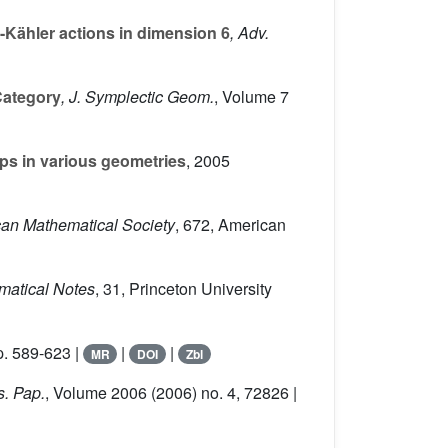
Kähler actions in dimension 6
, Adv.
Category
, J. Symplectic Geom.
, Volume 7
 in various geometries
, 2005
can Mathematical Society
, 672
, American
matical Notes
, 31
, Princeton University
p. 589-623 |
|
|
MR
DOI
Zbl
s. Pap.
, Volume 2006
(2006) no. 4, 72826 |