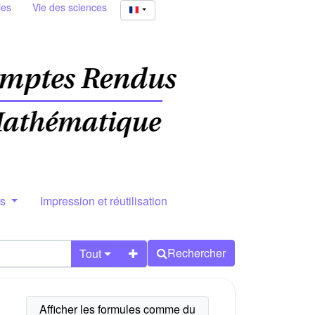
ies
Vie des sciences
rs
Impression et réutilisation
Rechercher
Tout