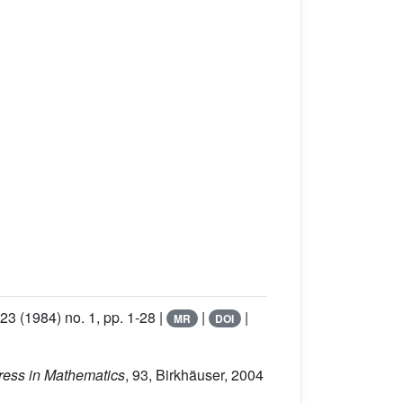
 23
(1984) no. 1, pp. 1-28 |
|
|
MR
DOI
ress in Mathematics
, 93
, Birkhäuser, 2004