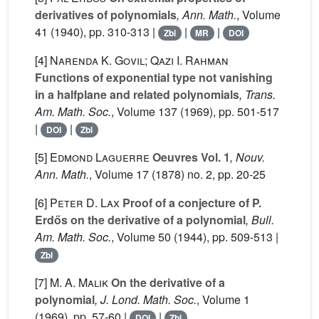
derivatives of polynomials
, Ann. Math.
, Volume
41
(1940), pp. 310-313 |
|
|
Zbl
MR
DOI
[4]
Narenda K. Govil; Qazi I. Rahman
Functions of exponential type not vanishing
in a halfplane and related polynomials
, Trans.
Am. Math. Soc.
, Volume 137
(1969), pp. 501-517
|
|
DOI
Zbl
[5]
Edmond Laguerre
Oeuvres Vol. 1
, Nouv.
Ann. Math.
, Volume 17
(1878) no. 2, pp. 20-25
[6]
Peter D. Lax
Proof of a conjecture of P.
Erdős on the derivative of a polynomial
, Bull.
Am. Math. Soc.
, Volume 50
(1944), pp. 509-513 |
Zbl
[7]
M. A. Malik
On the derivative of a
polynomial
, J. Lond. Math. Soc.
, Volume 1
(1969), pp. 57-60 |
|
DOI
Zbl