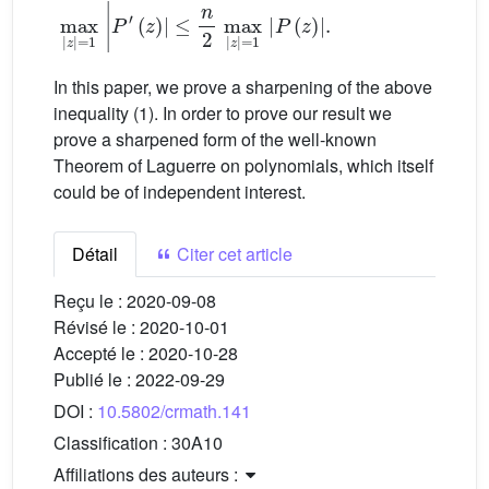
≤
n
max
2
max
|
z
|
|
=
z
1
|
=
|
P
1
|
′
P
(
z
(
)
z
|
)
|
.
In this paper, we prove a sharpening of the above
inequality (1). In order to prove our result we
prove a sharpened form of the well-known
Theorem of Laguerre on polynomials, which itself
could be of independent interest.
Détail
Citer cet article
Reçu le :
2020-09-08
Révisé le :
2020-10-01
Accepté le :
2020-10-28
Publié le :
2022-09-29
DOI :
10.5802/crmath.141
Classification :
30A10
Affiliations des auteurs :