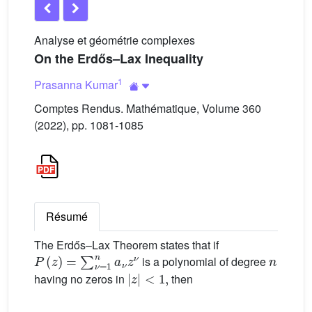
Analyse et géométrie complexes
On the Erdős–Lax Inequality
1
Prasanna Kumar
Comptes Rendus. Mathématique, Volume 360
(2022), pp. 1081-1085
Résumé
The Erdős–Lax Theorem states that if
P
(
z
)
=
∑
ν
=
1
n
a
ν
z
ν
n
is a polynomial of degree
|
z
|
<
1
,
having no zeros in
then