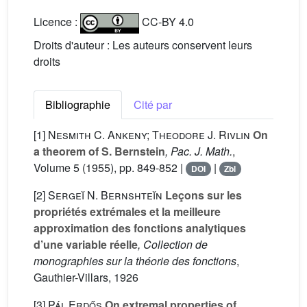
Licence :
CC-BY 4.0
Droits d'auteur : Les auteurs conservent leurs
droits
Bibliographie
Cité par
[1]
Nesmith C. Ankeny; Theodore J. Rivlin
On
a theorem of S. Bernstein
, Pac. J. Math.
,
Volume 5
(1955), pp. 849-852 |
|
DOI
Zbl
[2]
Sergeĭ N. Bernshteĭn
Leçons sur les
propriétés extrémales et la meilleure
approximation des fonctions analytiques
d’une variable réelle
, Collection de
monographies sur la théorie des fonctions
,
Gauthier-Villars, 1926
[3]
Pál Erdős
On extremal properties of