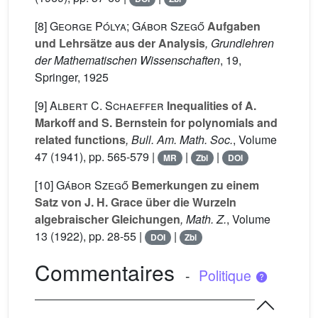
[8]
George Pólya; Gábor Szegő
Aufgaben
und Lehrsätze aus der Analysis
, Grundlehren
der Mathematischen Wissenschaften
, 19
,
Springer, 1925
[9]
Albert C. Schaeffer
Inequalities of A.
Markoff and S. Bernstein for polynomials and
related functions
, Bull. Am. Math. Soc.
, Volume
47
(1941), pp. 565-579 |
|
|
MR
Zbl
DOI
[10]
Gábor Szegő
Bemerkungen zu einem
Satz von J. H. Grace über die Wurzeln
algebraischer Gleichungen
, Math. Z.
, Volume
13
(1922), pp. 28-55 |
|
DOI
Zbl
Commentaires
-
Politique