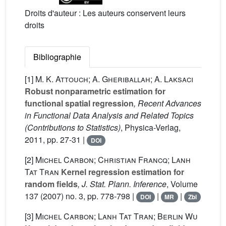
Droits d'auteur : Les auteurs conservent leurs
droits
Bibliographie
[1]
M. K. Attouch; A. Gheriballah; A. Laksaci
Robust nonparametric estimation for
functional spatial regression
, Recent Advances
in Functional Data Analysis and Related Topics
(Contributions to Statistics)
, Physica-Verlag,
2011, pp. 27-31 |
DOI
[2]
Michel Carbon; Christian Francq; Lanh
Tat Tran
Kernel regression estimation for
random fields
, J. Stat. Plann. Inference
, Volume
137
(2007) no. 3, pp. 778-798 |
|
|
DOI
MR
Zbl
[3]
Michel Carbon; Lanh Tat Tran; Berlin Wu