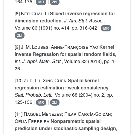
164-175 |
|
MR
Zbl
[8]
Ker-Chau Li
Sliced inverse regression for
dimension reduction
, J. Am. Stat. Assoc.
,
Volume 86
(1991) no. 414, pp. 316-342 |
|
MR
Zbl
[9]
J. M. Loubes; Anne-Françoise Yao
Kernel
Inverse Regression for spatial random fields
,
Int. J. Appl. Math. Stat.
, Volume 32
(2013), pp. 1-
26
[10]
Zudi Lu; Xing Chen
Spatial kernel
regression estimation : weak consistency
,
Stat. Probab. Lett.
, Volume 68
(2004) no. 2, pp.
125-136 |
|
MR
Zbl
[11]
Raquel Menezes; Pilar García-Soidán;
Célia Ferreira
Nonparametric spatial
prediction under stochastic sampling design
,