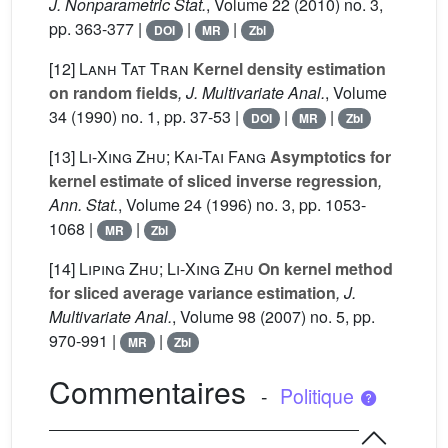
J. Nonparametric Stat.
, Volume 22
(2010) no. 3,
pp. 363-377 |
|
|
DOI
MR
Zbl
[12]
Lanh Tat Tran
Kernel density estimation
on random fields
, J. Multivariate Anal.
, Volume
34
(1990) no. 1, pp. 37-53 |
|
|
DOI
MR
Zbl
[13]
Li-Xing Zhu; Kai-Tai Fang
Asymptotics for
kernel estimate of sliced inverse regression
,
Ann. Stat.
, Volume 24
(1996) no. 3, pp. 1053-
1068 |
|
MR
Zbl
[14]
Liping Zhu; Li-Xing Zhu
On kernel method
for sliced average variance estimation
, J.
Multivariate Anal.
, Volume 98
(2007) no. 5, pp.
970-991 |
|
MR
Zbl
Commentaires
-
Politique