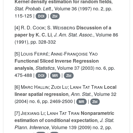
Kernel density estimation for random fields
,
Stat. Probab. Lett.
, Volume 36
(1997) no. 2, pp.
115-125 |
|
DOI
Zbl
[4]
R. D. Cook; S. Weisberg
Discussion of a
paper by K. C. Li
, J. Am. Stat. Assoc.
, Volume 86
(1991), pp. 328-332
[5]
Louis Ferré; Anne-Françoise Yao
Functional Sliced Inverse Regression
analysis
, Statistics
, Volume 37
(2003) no. 6, pp.
475-488 |
|
|
DOI
MR
Zbl
[6]
Marc Hallin; Zudi Lu; Lanh Tat Tran
Local
linear spatial regression
, Ann. Stat.
, Volume 32
(2004) no. 6, pp. 2469-2500 |
|
MR
Zbl
[7]
Jiexiang Li; Lanh Tat Tran
Nonparametric
estimation of conditional expectation
, J. Stat.
Plann. Inference
, Volume 139
(2009) no. 2, pp.