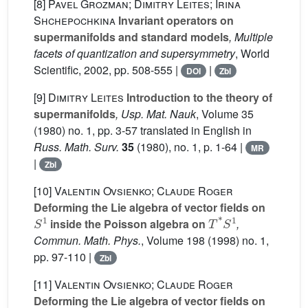
[8]
Pavel Grozman; Dimitry Leites; Irina
Shchepochkina
Invariant operators on
supermanifolds and standard models
, Multiple
facets of quantization and supersymmetry
, World
Scientific, 2002, pp. 508-555 |
|
DOI
Zbl
[9]
Dimitry Leites
Introduction to the theory of
supermanifolds
, Usp. Mat. Nauk
, Volume 35
(1980) no. 1, pp. 3-57 translated in English in
Russ. Math. Surv.
35
(1980), no. 1, p. 1-64 |
MR
|
Zbl
[10]
Valentin Ovsienko; Claude Roger
Deforming the Lie algebra of vector fields on
S
1
T
*
S
1
inside the Poisson algebra on
,
Commun. Math. Phys.
, Volume 198
(1998) no. 1,
pp. 97-110 |
Zbl
[11]
Valentin Ovsienko; Claude Roger
Deforming the Lie algebra of vector fields on
S
1