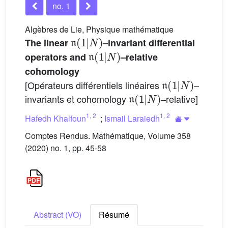
no. 1
Algèbres de Lie, Physique mathématique
𝔫
(
1
|
N
)
The linear
–invariant differential
𝔫
(
1
|
N
)
operators and
–relative
cohomology
𝔫
(
1
|
N
)
[Opérateurs différentiels linéaires
–
𝔫
(
1
|
N
)
invariants et cohomology
–relative]
1
,
2
1
,
2
Hafedh Khalfoun
;
Ismail Laraiedh
Comptes Rendus. Mathématique, Volume 358
(2020) no. 1, pp. 45-58
Abstract (VO)
Résumé
(
1
,
N
)
S
1
|
N