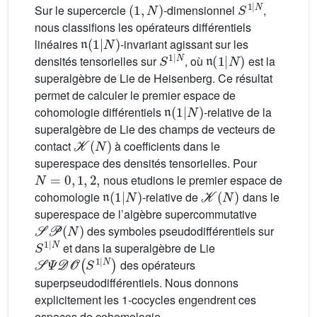
Sur le supercercle
-dimensionnel
,
nous classifions les opérateurs différentiels
𝔫
(
1
|
N
)
linéaires
-invariant agissant sur les
S
1
|
N
𝔫
(
1
|
N
)
densités tensorielles sur
, où
est la
superalgèbre de Lie de Heisenberg. Ce résultat
permet de calculer le premier espace de
𝔫
(
1
|
N
)
cohomologie différentiels
-relative de la
superalgèbre de Lie des champs de vecteurs de
𝒦
(
N
)
contact
à coefficients dans le
superespace des densités tensorielles. Pour
N
=
0
,
1
,
2
,
nous etudions le premier espace de
𝔫
(
1
|
N
)
𝒦
(
N
)
cohomologie
-relative de
dans le
superespace de l’algèbre supercommutative
𝒮𝒫
(
N
)
des symboles pseudodifférentiels sur
S
1
|
N
et dans la superalgèbre de Lie
𝒮
Ψ
𝒟
𝒪
(
S
1
|
N
)
des opérateurs
superpseudodifférentiels. Nous donnons
explicitement les 1-cocycles engendrent ces
espaces de cohomologie.