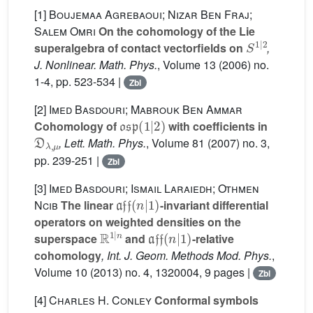
[1]
Boujemaa Agrebaoui; Nizar Ben Fraj;
Salem Omri
On the cohomology of the Lie
S
1
|
2
superalgebra of contact vectorfields on
,
J. Nonlinear. Math. Phys.
, Volume 13
(2006) no.
1-4, pp. 523-534 |
Zbl
[2]
Imed Basdouri; Mabrouk Ben Ammar
𝔬𝔰𝔭
(
1
|
2
)
Cohomology of
with coefficients in
𝔇
λ
,
μ
, Lett. Math. Phys.
, Volume 81
(2007) no. 3,
pp. 239-251 |
Zbl
[3]
Imed Basdouri; Ismail Laraiedh; Othmen
𝔞𝔣𝔣
(
n
|
1
)
Ncib
The linear
-invariant differential
operators on weighted densities on the
ℝ
1
|
n
𝔞𝔣𝔣
(
n
|
1
)
superspace
and
-relative
cohomology
, Int. J. Geom. Methods Mod. Phys.
,
Volume 10
(2013) no. 4, 1320004, 9 pages |
Zbl
[4]
Charles H. Conley
Conformal symbols