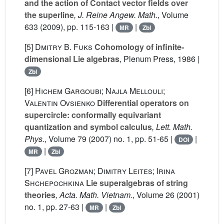
and the action of Contact vector fields over
the superline
, J. Reine Angew. Math.
, Volume
633
(2009), pp. 115-163 |
|
MR
Zbl
[5]
Dmitry B. Fuks
Cohomology of infinite-
dimensional Lie algebras
, Plenum Press, 1986 |
Zbl
[6]
Hichem Gargoubi; Najla Mellouli;
Valentin Ovsienko
Differential operators on
supercircle: conformally equivariant
quantization and symbol calculus
, Lett. Math.
Phys.
, Volume 79
(2007) no. 1, pp. 51-65 |
|
DOI
|
MR
Zbl
[7]
Pavel Grozman; Dimitry Leites; Irina
Shchepochkina
Lie superalgebras of string
theories
, Acta. Math. Vietnam.
, Volume 26
(2001)
no. 1, pp. 27-63 |
|
MR
Zbl