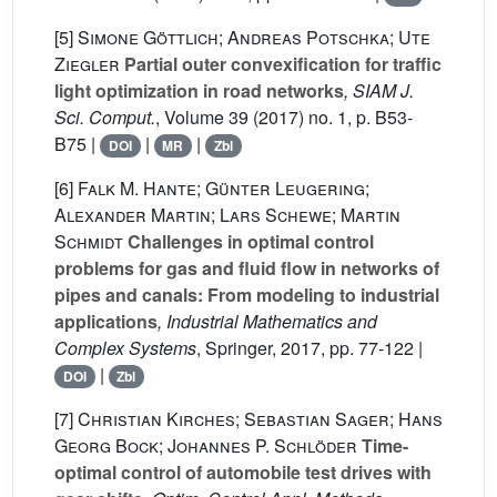
[5]
Simone Göttlich; Andreas Potschka; Ute
Ziegler
Partial outer convexification for traffic
light optimization in road networks
, SIAM J.
Sci. Comput.
, Volume 39
(2017) no. 1, p. B53-
B75 |
|
|
DOI
MR
Zbl
[6]
Falk M. Hante; Günter Leugering;
Alexander Martin; Lars Schewe; Martin
Schmidt
Challenges in optimal control
problems for gas and fluid flow in networks of
pipes and canals: From modeling to industrial
applications
, Industrial Mathematics and
Complex Systems
, Springer, 2017, pp. 77-122 |
|
DOI
Zbl
[7]
Christian Kirches; Sebastian Sager; Hans
Georg Bock; Johannes P. Schlöder
Time-
optimal control of automobile test drives with