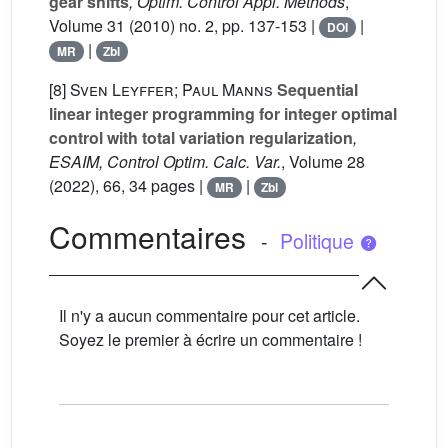
gear shifts
, Optim. Control Appl. Methods
,
Volume 31
(2010) no. 2, pp. 137-153 |
|
DOI
|
MR
Zbl
[8]
Sven Leyffer; Paul Manns
Sequential
linear integer programming for integer optimal
control with total variation regularization
,
ESAIM, Control Optim. Calc. Var.
, Volume 28
(2022), 66, 34 pages |
|
MR
Zbl
Commentaires
-
Politique
Il n'y a aucun commentaire pour cet article.
Soyez le premier à écrire un commentaire !