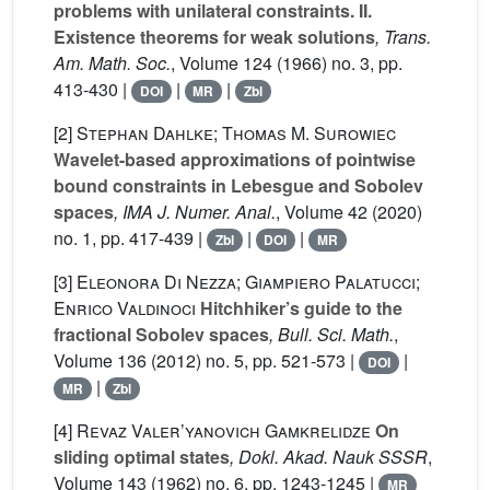
problems with unilateral constraints. II.
Existence theorems for weak solutions
, Trans.
Am. Math. Soc.
, Volume 124
(1966) no. 3, pp.
413-430 |
|
|
DOI
MR
Zbl
[2]
Stephan Dahlke; Thomas M. Surowiec
Wavelet-based approximations of pointwise
bound constraints in Lebesgue and Sobolev
spaces
, IMA J. Numer. Anal.
, Volume 42
(2020)
no. 1, pp. 417-439 |
|
|
Zbl
DOI
MR
[3]
Eleonora Di Nezza; Giampiero Palatucci;
Enrico Valdinoci
Hitchhiker’s guide to the
fractional Sobolev spaces
, Bull. Sci. Math.
,
Volume 136
(2012) no. 5, pp. 521-573 |
|
DOI
|
MR
Zbl
[4]
Revaz Valer’yanovich Gamkrelidze
On
sliding optimal states
, Dokl. Akad. Nauk SSSR
,
Volume 143
(1962) no. 6, pp. 1243-1245 |
MR