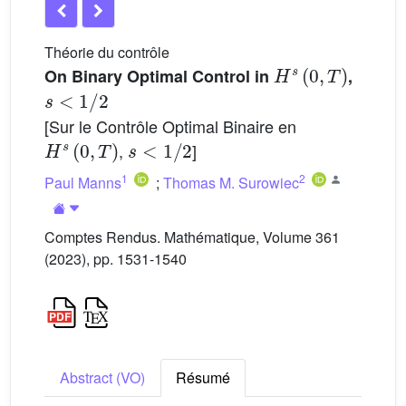
Théorie du contrôle
H
s
(
0
,
T
)
On Binary Optimal Control in
,
s
<
1
/
2
[Sur le Contrôle Optimal Binaire en
H
s
(
0
,
T
)
s
<
1
/
2
,
]
1
2
Paul Manns
;
Thomas M. Surowiec
Comptes Rendus. Mathématique, Volume 361
(2023), pp. 1531-1540
Abstract (VO)
Résumé
H
s
(
0
,
T
)
s
<
1
/
2