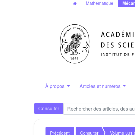
Mathématique
Mécan
À propos
Articles et numéros
Consulter
Précédent
Consulter
Volume 331 