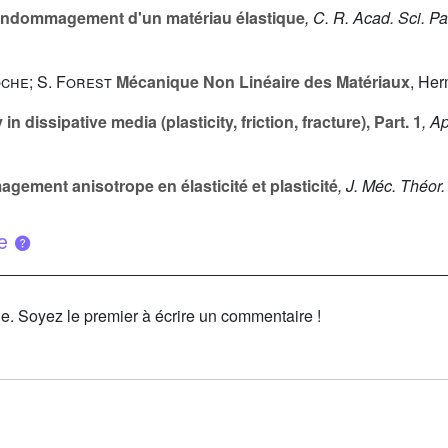
'endommagement d'un matériau élastique
, C. R. Acad. Sci. Par
oche; S. Forest
Mécanique Non Linéaire des Matériaux
, He
in dissipative media (plasticity, friction, fracture), Part. 1
, A
ment anisotrope en élasticité et plasticité
, J. Méc. Théor
ue
le. Soyez le premier à écrire un commentaire !