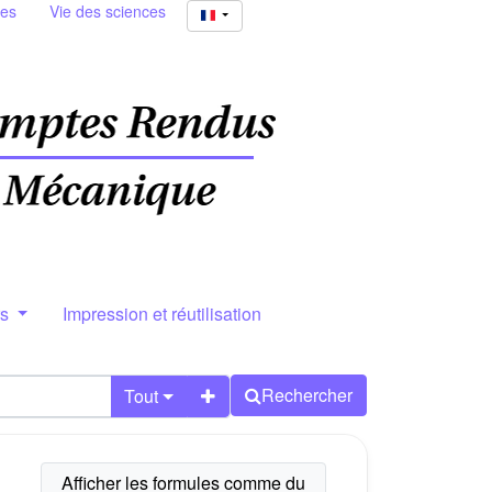
ies
Vie des sciences
rs
Impression et réutilisation
Rechercher
Tout