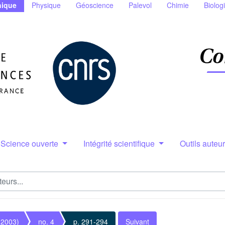
ique
Physique
Géoscience
Palevol
Chimie
Biolog
Science ouverte
Intégrité scientifique
Outils auteu
(2003)
no. 4
p. 291-294
Suivant