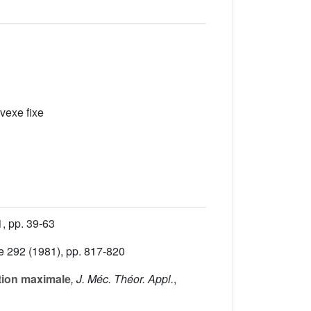
vexe fixe
1, pp. 39-63
e 292
(1981), pp. 817-820
ation maximale
, J. Méc. Théor. Appl.
,