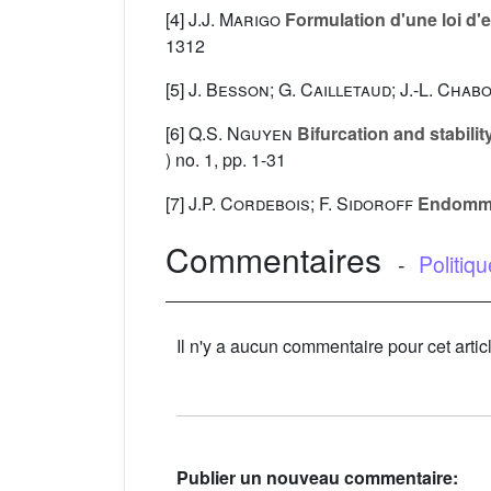
[4]
J.J. Marigo
Formulation d'une loi d
1312
[5]
J. Besson; G. Cailletaud; J.-L. Chab
[6]
Q.S. Nguyen
Bifurcation and stability 
) no. 1, pp. 1-31
[7]
J.P. Cordebois; F. Sidoroff
Endommage
Commentaires
-
Politiq
Il n'y a aucun commentaire pour cet artic
Publier un nouveau commentaire: