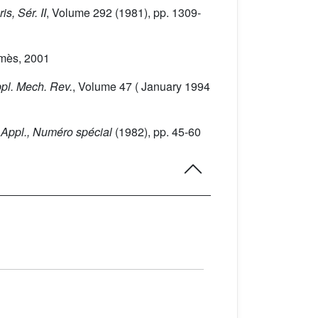
is, Sér. II
, Volume 292
(1981), pp. 1309-
rmès, 2001
ppl. Mech. Rev.
, Volume 47
( January 1994
. Appl., Numéro spécial
(1982), pp. 45-60