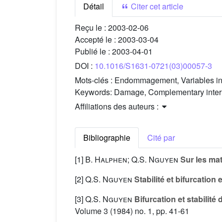
Détail
Citer cet article
Reçu le :
2003-02-06
Accepté le :
2003-03-04
Publié le :
2003-04-01
DOI :
10.1016/S1631-0721(03)00057-3
Mots-clés :
Endommagement, Variables int
Keywords:
Damage, Complementary intern
Affiliations des auteurs :
Bibliographie
Cité par
[1]
B. Halphen; Q.S. Nguyen
Sur les mat
[2]
Q.S. Nguyen
Stabilité et bifurcation 
[3]
Q.S. Nguyen
Bifurcation et stabilité
Volume 3
(1984) no. 1, pp. 41-61